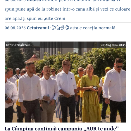
spun,pune apă de la robinet intr-o cana albă și vezi ce culoare
are apa.Iți spun eu ,este Crem
06.08.2026
Cetateanul
🤔🤔🤣😂 asta e reacția normală.
1070 vizualizari
02 Aug 2026 10:45
La Câmpina continuă campania „AUR te aude”