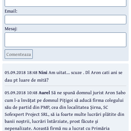
Email:
Mesaj:
Comenteaza
05.09.2018 18:48
Nini
Am uitat... scuze . Dl Aron cati ani se
dau pt luare de mită?
05.09.2018 10:48
Aurel
Să ne spună domnul jurist Aron Sabo
cum l-a învățat pe domnul Pițigoi să aducă firma colegului
său de partid din PMP, cea din localitatea Șirna, SC
Sofexpert Project SRL, să ia foarte multe lucrări plătite din
banii noștrii, lucrări întârziate, prost făcute și
nepenalizate. Această firmă nu a lucrat cu Primăria