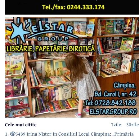
Cele mai citite
7zile
30zile
1.
5489 Irina Nistor în Consiliul Local Câmpina: „Primăria