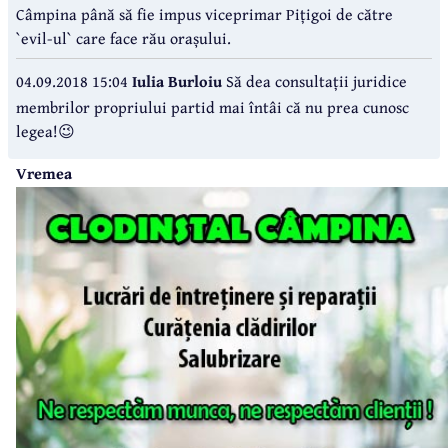
Câmpina până să fie impus viceprimar Pițigoi de către
`evil-ul` care face rău orașului.
04.09.2018 15:04
Iulia Burloiu
Să dea consultații juridice
membrilor propriului partid mai întâi că nu prea cunosc
legea!😉
Vremea