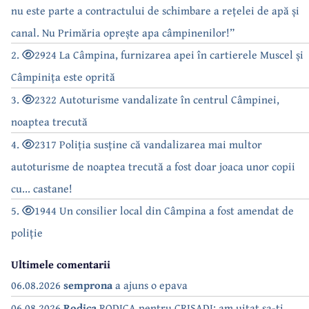
nu este parte a contractului de schimbare a rețelei de apă și
canal. Nu Primăria oprește apa câmpinenilor!”
2.
2924 La Câmpina, furnizarea apei în cartierele Muscel și
Câmpinița este oprită
3.
2322 Autoturisme vandalizate în centrul Câmpinei,
noaptea trecută
4.
2317 Poliția susține că vandalizarea mai multor
autoturisme de noaptea trecută a fost doar joaca unor copii
cu... castane!
5.
1944 Un consilier local din Câmpina a fost amendat de
poliție
Ultimele comentarii
06.08.2026
semprona
a ajuns o epava
06.08.2026
Rodica
RODICA pentru CRISADI: am uitat sa-ti