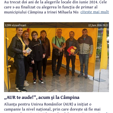
Au trecut doi ani de la alegerile locale din iunie 2024. Cele
care s-au finalizat cu alegerea în funcția de primar al
citeste mai mult
municipiului Câmpina a Irinei Mihaela Nistor, care l-a
învins pe primarul în funcție de atunci, Alin Ioan
Moldoveanu.
1299 vizualizari
12 Jun 2026 19:21
„AUR te aude!”, acum și la Câmpina
Alianța pentru Unirea Românilor (AUR) a inițiat o
campanie la nivel național, prin care dorește să fie mai