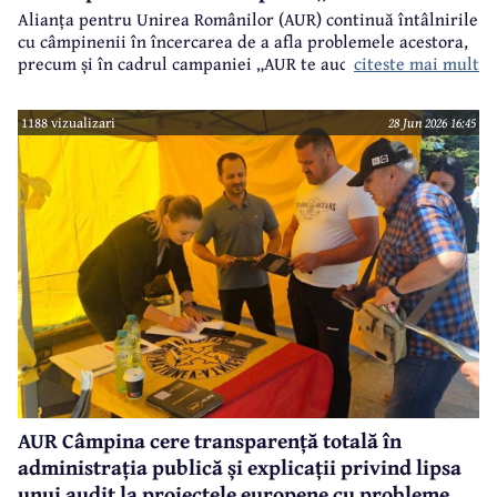
Alianța pentru Unirea Românilor (AUR) continuă întâlnirile
cu câmpinenii în încercarea de a afla problemele acestora,
citeste mai mult
precum și în cadrul campaniei „AUR te aude”.
1188 vizualizari
28 Jun 2026 16:45
AUR Câmpina cere transparență totală în
administrația publică și explicații privind lipsa
unui audit la proiectele europene cu probleme