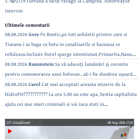
5.
2119 Furtuna a făcut ravagii la Câmpina. Autoritățile
intervin
Ultimele comentarii
08.08.2026
Gore
Pe Bontic,pe toti sefuletii printre care si
Tiseanu i as baga cu botu in canalizarile si haznaua ce
refuleaza.Inclusiv Dorel sparge intentionat.Primarita,Nanu
bea apa de la robinet.Asta as intreba o si pe Izabel Mitrea
08.08.2026
Rammstein
Sa vă aduceți lumânări și coronite
pentru comemorarea unui bolovan...să-i fie dunărea ușoară...
08.08.2026
Carol
Cat mai acceptati aceasta mizerie de la
HidroPH??????????? La ora 5.00 nu este apa, bestia capitalista
ajuta cei mai mari criminali si voi inca stati in
case???????????????
237 vizualizari
08 Aug 2026 17:01