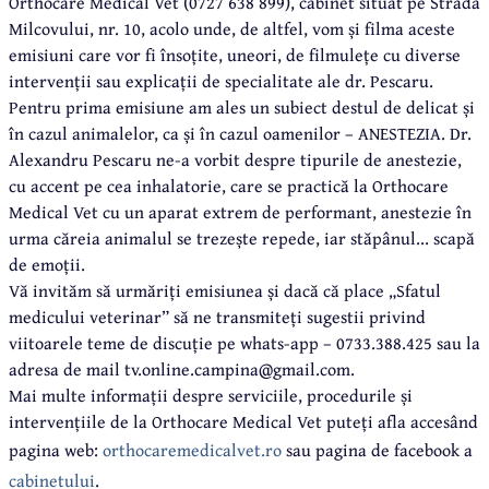
Orthocare Medical Vet (0727 638 899), cabinet situat pe Strada
Milcovului, nr. 10, acolo unde, de altfel, vom și filma aceste
emisiuni care vor fi însoțite, uneori, de filmulețe cu diverse
intervenții sau explicații de specialitate ale dr. Pescaru.
Pentru prima emisiune am ales un subiect destul de delicat și
în cazul animalelor, ca și în cazul oamenilor – ANESTEZIA. Dr.
Alexandru Pescaru ne-a vorbit despre tipurile de anestezie,
cu accent pe cea inhalatorie, care se practică la Orthocare
Medical Vet cu un aparat extrem de performant, anestezie în
urma căreia animalul se trezește repede, iar stăpânul... scapă
de emoții.
Vă invităm să urmăriți emisiunea și dacă că place „Sfatul
medicului veterinar” să ne transmiteți sugestii privind
viitoarele teme de discuție pe whats-app – 0733.388.425 sau la
adresa de mail tv.online.campina@gmail.com.
Mai multe informații despre serviciile, procedurile și
intervențiile de la Orthocare Medical Vet puteți afla accesând
pagina web:
orthocaremedicalvet.ro
sau pagina de facebook a
cabinetului
.