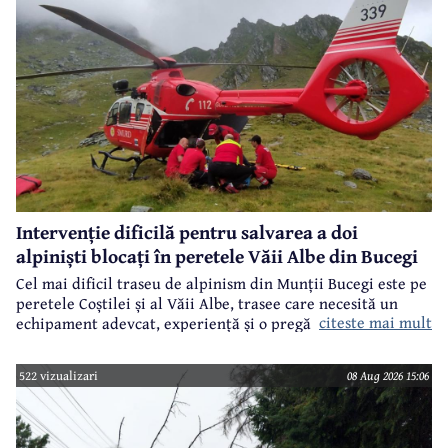
Intervenție dificilă pentru salvarea a doi
alpiniști blocați în peretele Văii Albe din Bucegi
Cel mai dificil traseu de alpinism din Munții Bucegi este pe
peretele Coștilei și al Văii Albe, trasee care necesită un
citeste mai mult
echipament adevcat, experiență și o pregătire specifică.
522 vizualizari
08 Aug 2026 15:06