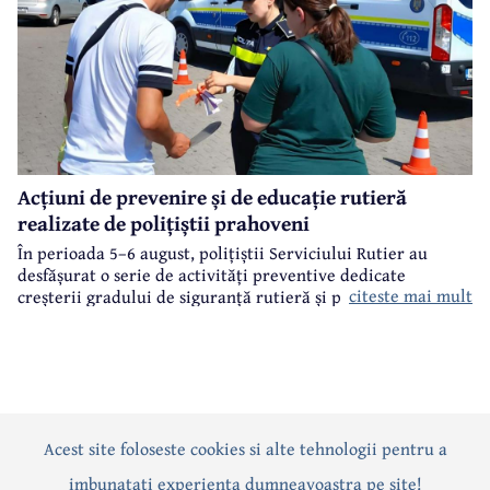
Acțiuni de prevenire și de educație rutieră
realizate de polițiștii prahoveni
În perioada 5–6 august, polițiștii Serviciului Rutier au
desfășurat o serie de activități preventive dedicate
citeste mai mult
creșterii gradului de siguranță rutieră și promovării unui
comportament responsabil în trafic, în contextul sezonului
estival.
Acest site foloseste cookies si alte tehnologii pentru a
Actualitate
Politică
Social
Eveniment
Interviuri
imbunatati experienta dumneavoastra pe site!