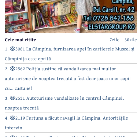
Cele mai citite
7zile
30zile
1.
3081 La Câmpina, furnizarea apei în cartierele Muscel și
Câmpinița este oprită
2.
2562 Poliția susține că vandalizarea mai multor
autoturisme de noaptea trecută a fost doar joaca unor copii
cu... castane!
3.
2531 Autoturisme vandalizate în centrul Câmpinei,
noaptea trecută
4.
2119 Furtuna a făcut ravagii la Câmpina. Autoritățile
intervin