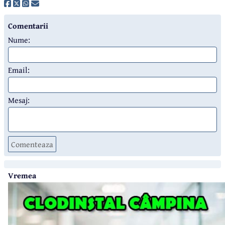
Comentarii
Nume:
Email:
Mesaj:
Comenteaza
Vremea