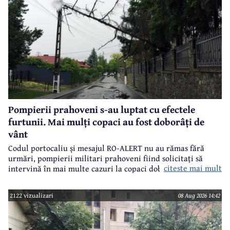
Pompierii prahoveni s-au luptat cu efectele
furtunii. Mai mulți copaci au fost doborâți de
vânt
Codul portocaliu și mesajul RO-ALERT nu au rămas fără
urmări, pompierii militari prahoveni fiind solicitați să
citeste mai mult
intervină în mai multe cazuri la copaci doborâți în urma
furtunii de sâmbătă de la prânz.
2122 vizualizari
08 Aug 2026 14:42