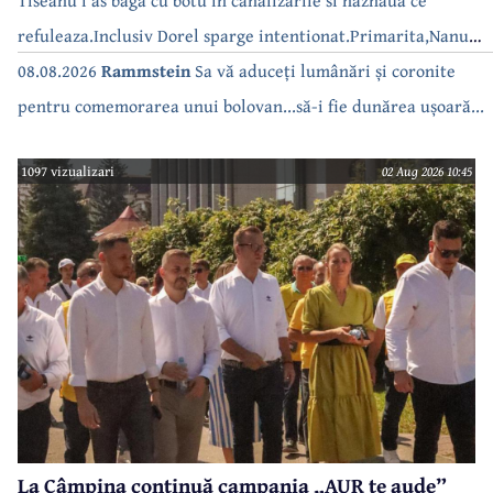
refuleaza.Inclusiv Dorel sparge intentionat.Primarita,Nanu
bea apa de la robinet.Asta as intreba o si pe Izabel Mitrea
08.08.2026
Rammstein
Sa vă aduceți lumânări și coronite
pentru comemorarea unui bolovan...să-i fie dunărea ușoară...
1097 vizualizari
02 Aug 2026 10:45
La Câmpina continuă campania „AUR te aude”