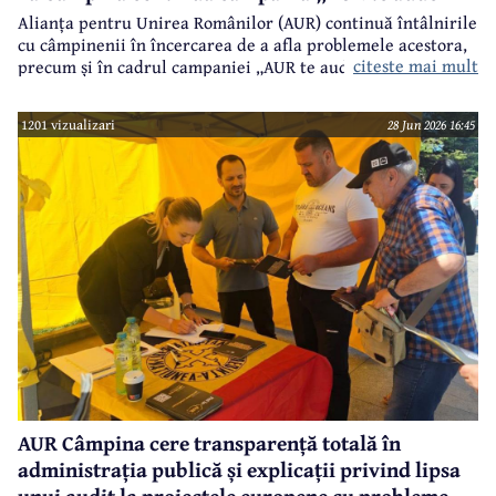
Alianța pentru Unirea Românilor (AUR) continuă întâlnirile
cu câmpinenii în încercarea de a afla problemele acestora,
citeste mai mult
precum și în cadrul campaniei „AUR te aude”.
1201 vizualizari
28 Jun 2026 16:45
AUR Câmpina cere transparență totală în
administrația publică și explicații privind lipsa
unui audit la proiectele europene cu probleme