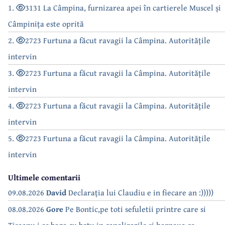
1.
3131 La Câmpina, furnizarea apei în cartierele Muscel și
Câmpinița este oprită
2.
2723 Furtuna a făcut ravagii la Câmpina. Autoritățile
intervin
3.
2723 Furtuna a făcut ravagii la Câmpina. Autoritățile
intervin
4.
2723 Furtuna a făcut ravagii la Câmpina. Autoritățile
intervin
5.
2723 Furtuna a făcut ravagii la Câmpina. Autoritățile
intervin
Ultimele comentarii
09.08.2026
David
Declarația lui Claudiu e in fiecare an :)))))
08.08.2026
Gore
Pe Bontic,pe toti sefuletii printre care si
Tiseanu i as baga cu botu in canalizarile si haznaua ce