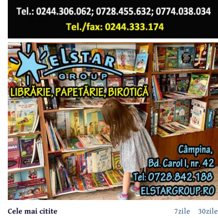
Cele mai citite
7zile
30zile