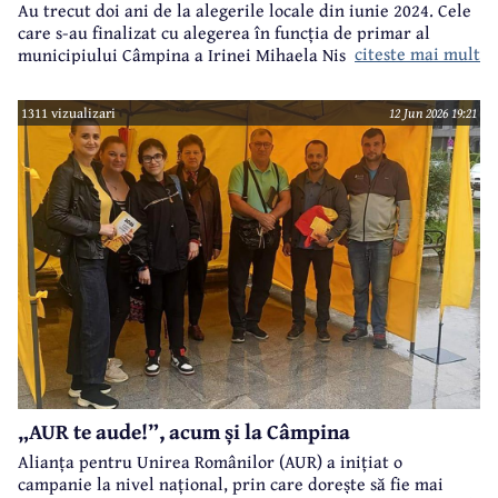
Au trecut doi ani de la alegerile locale din iunie 2024. Cele
care s-au finalizat cu alegerea în funcția de primar al
citeste mai mult
municipiului Câmpina a Irinei Mihaela Nistor, care l-a
învins pe primarul în funcție de atunci, Alin Ioan
Moldoveanu.
1311 vizualizari
12 Jun 2026 19:21
„AUR te aude!”, acum și la Câmpina
Alianța pentru Unirea Românilor (AUR) a inițiat o
campanie la nivel național, prin care dorește să fie mai