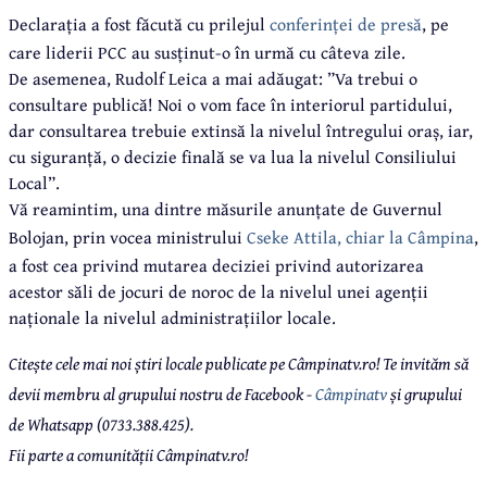
Declarația a fost făcută cu prilejul
conferinței de presă
, pe
care liderii PCC au susținut-o în urmă cu câteva zile.
De asemenea, Rudolf Leica a mai adăugat: ”Va trebui o
consultare publică! Noi o vom face în interiorul partidului,
dar consultarea trebuie extinsă la nivelul întregului oraș, iar,
cu siguranță, o decizie finală se va lua la nivelul Consiliului
Local”.
Vă reamintim, una dintre măsurile anunțate de Guvernul
Bolojan, prin vocea ministrului
Cseke Attila, chiar la Câmpina
,
a fost cea privind mutarea deciziei privind autorizarea
acestor săli de jocuri de noroc de la nivelul unei agenții
naționale la nivelul administrațiilor locale.
Citește cele mai noi știri locale publicate pe Câmpinatv.ro! Te invităm să
devii membru al grupului nostru de Facebook -
Câmpinatv
și grupului
de Whatsapp (0733.388.425).
Fii parte a comunității Câmpinatv.ro!