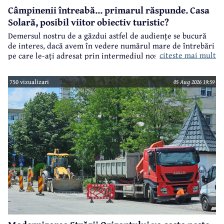
Câmpinenii întreabă... primarul răspunde. Casa
Solară, posibil viitor obiectiv turistic?
Demersul nostru de a găzdui astfel de audiențe se bucură
de interes, dacă avem în vedere numărul mare de întrebări
citeste mai mult
pe care le-ați adresat prin intermediul nostru primarului
municipiului Câmpina, Irina Nistor.
750 vizualizari
05 Aug 2026 19:59