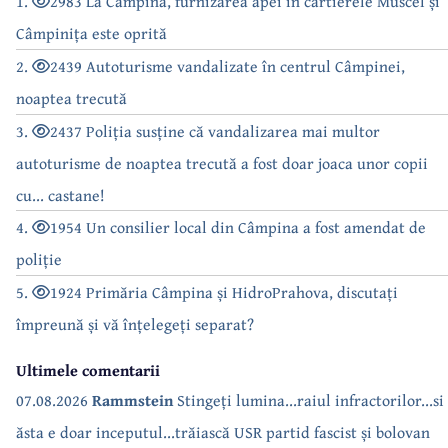
1.
2983 La Câmpina, furnizarea apei în cartierele Muscel și
Câmpinița este oprită
2.
2439 Autoturisme vandalizate în centrul Câmpinei,
noaptea trecută
3.
2437 Poliția susține că vandalizarea mai multor
autoturisme de noaptea trecută a fost doar joaca unor copii
cu... castane!
4.
1954 Un consilier local din Câmpina a fost amendat de
poliție
5.
1924 Primăria Câmpina și HidroPrahova, discutați
împreună și vă înțelegeți separat?
Ultimele comentarii
07.08.2026
Rammstein
Stingeți lumina...raiul infractorilor...si
ăsta e doar inceputul...trăiască USR partid fascist și bolovan