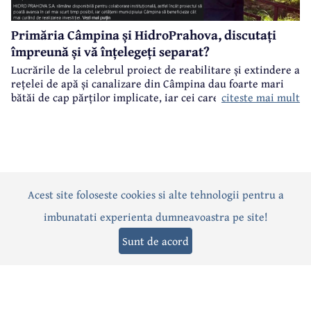
Primăria Câmpina și HidroPrahova, discutați
împreună și vă înțelegeți separat?
Lucrările de la celebrul proiect de reabilitare și extindere a
rețelei de apă și canalizare din Câmpina dau foarte mari
citeste mai mult
bătăi de cap părților implicate, iar cei care suferă sunt
câmpinenii. Exemplul cel mai elocvent - "dureroasa" stradă
Orizontului.
Acest site foloseste cookies si alte tehnologii pentru a
Actualitate
Politică
Social
Eveniment
Interviuri
imbunatati experienta dumneavoastra pe site!
Sănătate
Editorial
Sport
Anunțuri
Joburi
Turism
Sunt de acord
Termeni și condiții
-
Politica de confidențialitate
-
Politica cookies