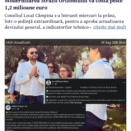
Modernizarea Străzii Orizontului va costa peste
1,2 milioane euro
Consiliul Local Câmpina s-a întrunit miercuri la prânz,
într-o ședință extraordinară, pentru a aproba actualizarea
citeste mai mult
devizului general, a indicatorilor tehnico-economici și a
sumei reprezentând finanțarea de la bugetul local pentru
realizarea modernizării Străzii Orizontului, obiectiv
1924 vizualizari
05 Aug 2026 18:14
finanțat prin Programul Național de Investiții ”Anghel
Saligny”.