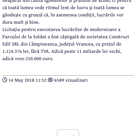
neapărat din cauza zgomotelor și prafului de acum, ci pentru
că toată lumea vede ritmul lent de lucru și toată lumea se
gândește cu groază că, în asemenea condiții, lucrările vor
dura mult și bine.
Licitația pentru executarea lucrărilor de modernizare a
Parcului de la Soldat a fost câștigată de societatea Construct
Edil SRL din Câmpineanca, județul Vrancea, cu prețul de
1.124.376 lei, fără TVA. Adică peste 11 miliarde lei vechi,
adică vreo 250.000 euro.
14 May 2018 11:52
6589 vizualizari