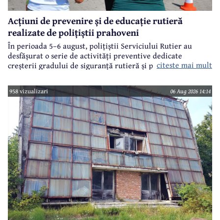
Acțiuni de prevenire și de educație rutieră
realizate de polițiștii prahoveni
În perioada 5–6 august, polițiștii Serviciului Rutier au
desfășurat o serie de activități preventive dedicate
citeste mai mult
creșterii gradului de siguranță rutieră și promovării unui
comportament responsabil în trafic, în contextul sezonului
estival.
958 vizualizari
06 Aug 2026 14:14