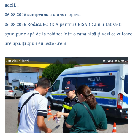
adolf...
06.08.2026
semprona
a ajuns o epava
06.08.2026
Rodica
RODICA pentru CRISADI: am uitat sa-ti
spun,pune apă de la robinet intr-o cana albă și vezi ce culoare
are apa.Iți spun eu ,este Crem
248 vizualizari
07 Aug 2026 10:59