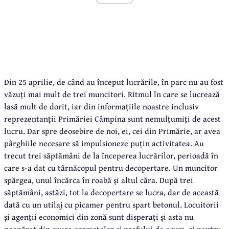
Din 25 aprilie, de când au început lucrările, în parc nu au fost
văzuți mai mult de trei muncitori. Ritmul în care se lucrează
lasă mult de dorit, iar din informațiile noastre inclusiv
reprezentanții Primăriei Câmpina sunt nemulțumiți de acest
lucru. Dar spre deosebire de noi, ei, cei din Primărie, ar avea
pârghiile necesare să impulsioneze puțin activitatea. Au
trecut trei săptămâni de la începerea lucrărilor, perioadă în
care s-a dat cu târnăcopul pentru decopertare. Un muncitor
spărgea, unul încărca în roabă și altul căra. După trei
săptămâni, astăzi, tot la decopertare se lucra, dar de această
dată cu un utilaj cu picamer pentru spart betonul. Locuitorii
și agenții economici din zonă sunt disperați și asta nu