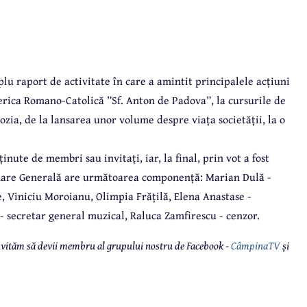
u raport de activitate în care a amintit principalele acțiuni
serica Romano-Catolică ”Sf. Anton de Padova”, la cursurile de
bozia, de la lansarea unor volume despre viața societății, la o
nute de membri sau invitați, iar, la final, prin vot a fost
nare Generală are următoarea componență: Marian Dulă -
, Viniciu Moroianu, Olimpia Frățilă, Elena Anastase -
 secretar general muzical, Raluca Zamfirescu - cenzor.
 invităm să devii membru al grupului nostru de Facebook -
CâmpinaTV
și