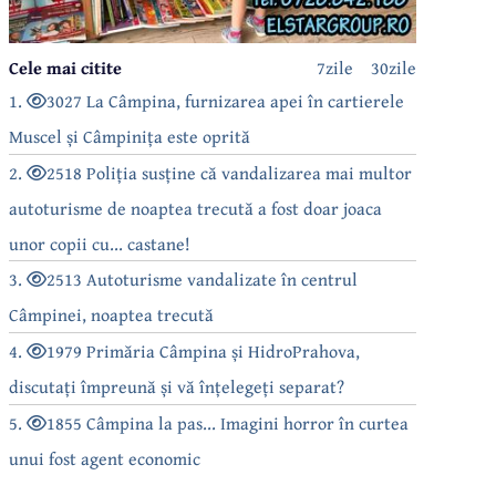
Cele mai citite
7zile
30zile
1.
3027 La Câmpina, furnizarea apei în cartierele
Muscel și Câmpinița este oprită
2.
2518 Poliția susține că vandalizarea mai multor
autoturisme de noaptea trecută a fost doar joaca
unor copii cu... castane!
3.
2513 Autoturisme vandalizate în centrul
Câmpinei, noaptea trecută
4.
1979 Primăria Câmpina și HidroPrahova,
discutați împreună și vă înțelegeți separat?
5.
1855 Câmpina la pas... Imagini horror în curtea
unui fost agent economic