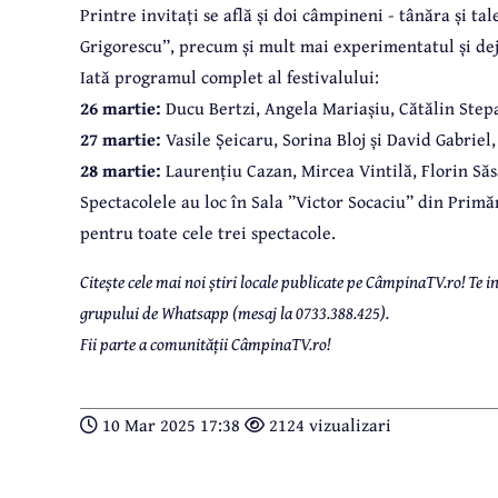
Printre invitați se află și doi câmpineni - tânăra și t
Grigorescu”, precum și mult mai experimentatul și dej
Iată programul complet al festivalului:
26 martie:
Ducu Bertzi, Angela Mariașiu, Cătălin Step
27 martie:
Vasile Șeicaru, Sorina Bloj și David Gabriel
28 martie:
Laurențiu Cazan, Mircea Vintilă, Florin S
Spectacolele au loc în Sala ”Victor Socaciu” din Primări
pentru toate cele trei spectacole.
Citește cele mai noi știri locale publicate pe CâmpinaTV.ro! Te
grupului de Whatsapp (mesaj la 0733.388.425).
Fii parte a comunității CâmpinaTV.ro!
10 Mar 2025 17:38
2124 vizualizari