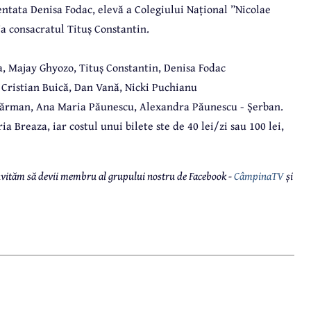
alentata Denisa Fodac, elevă a Colegiului Național ”Nicolae
a consacratul Tituș Constantin.
a, Majay Ghyozo, Tituș Constantin, Denisa Fodac
, Cristian Buică, Dan Vană, Nicki Puchianu
ăsărman, Ana Maria Păunescu, Alexandra Păunescu - Șerban.
a Breaza, iar costul unui bilete ste de 40 lei/zi sau 100 lei,
 invităm să devii membru al grupului nostru de Facebook -
CâmpinaTV
și