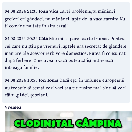
04.08.2024 21:35
Ioan Vica
Carei problema,tu mănânci
greieri ori gândaci, nu mănânci lapte de la vaca,carnita.Nu-
ti convine mutate în alta tara!!
04.08.2024 20:24
Cătă
Mie mi se pare foarte frumos. Pentru
cei care nu știu pe vremuri laptele era secretat de glandele
mamare ale acestor ierbivore domestice. Putea fi consumat
după ferbere. Cine avea o vacă putea să își hrănească
intreaga familie.
04.08.2024 18:58
Ion Toma
Dacă ești în uniunea europeană
nu trebuie să semai vezi vaci sau ție rușine,mai bine să vezi
câini ,pisici, șobolani.
Vremea