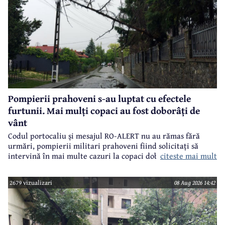
Pompierii prahoveni s-au luptat cu efectele
furtunii. Mai mulți copaci au fost doborâți de
vânt
Codul portocaliu și mesajul RO-ALERT nu au rămas fără
urmări, pompierii militari prahoveni fiind solicitați să
citeste mai mult
intervină în mai multe cazuri la copaci doborâți în urma
furtunii de sâmbătă de la prânz.
2679 vizualizari
08 Aug 2026 14:42