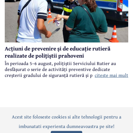
Acțiuni de prevenire și de educație rutieră
realizate de polițiștii prahoveni
În perioada 5–6 august, polițiștii Serviciului Rutier au
desfășurat o serie de activități preventive dedicate
citeste mai mult
creșterii gradului de siguranță rutieră și promovării unui
comportament responsabil în trafic, în contextul sezonului
estival.
Acest site foloseste cookies si alte tehnologii pentru a
Actualitate
Politică
Social
Eveniment
Interviuri
imbunatati experienta dumneavoastra pe site!