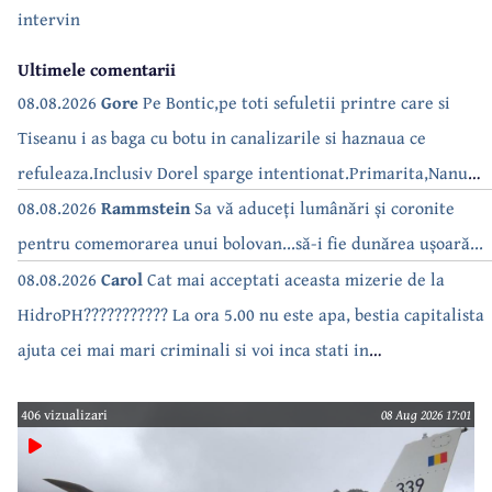
intervin
Ultimele comentarii
08.08.2026
Gore
Pe Bontic,pe toti sefuletii printre care si
Tiseanu i as baga cu botu in canalizarile si haznaua ce
refuleaza.Inclusiv Dorel sparge intentionat.Primarita,Nanu
bea apa de la robinet.Asta as intreba o si pe Izabel Mitrea
08.08.2026
Rammstein
Sa vă aduceți lumânări și coronite
pentru comemorarea unui bolovan...să-i fie dunărea ușoară...
08.08.2026
Carol
Cat mai acceptati aceasta mizerie de la
HidroPH??????????? La ora 5.00 nu este apa, bestia capitalista
ajuta cei mai mari criminali si voi inca stati in
case???????????????
406 vizualizari
08 Aug 2026 17:01