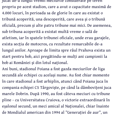
jucat de-a lungul vremii meciurile considerate pe teren
propriu pe acest stadion, care a avut o capacitate maximă de
4.000 locuri, în perioada sa de glorie în care au existat o
tribună acoperită, una descoperită, care avea și o tribună
oficială, precum și alte patru tribune mai mici. De asemenea,
sub tribuna acoperită a existat multă vreme o sală de
atletism, iar în spatele tribunei oficiale, unde erau garajele,
exista secția de motocros, cu rezultate remarcabile de-a
lungul anilor. Aproape de limita spre râul Prahova exista un
start pentru bob, aici pregătindu-se mulți ani campionii la
bob ai României și din lotul național.
Ani buni, stadionul Poiana a fost gazda meciurilor de liga
secundă ale echipei cu același nume. Au fost chiar momente
în care stadionul a fost arhiplin, atunci când Poiana juca în
compania echipei CS Târgoviște, pe când la dâmbovițeni juca
marele Dobrin. După 1990, au fost câteva meciuri cu tribune
pline - cu Universitatea Craiova, o victorie extraordinară în
eșalonul secund, un meci amical al Naționalei, chiar înainte
de Mondialul american din 1994 al ”Generației de aur”, un