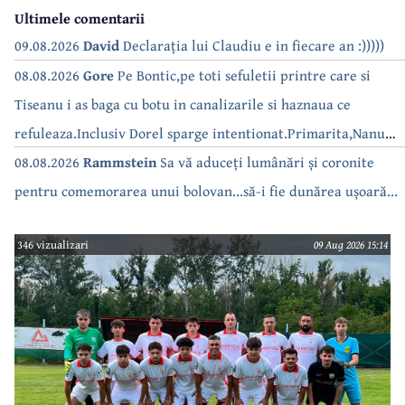
Ultimele comentarii
09.08.2026
David
Declarația lui Claudiu e in fiecare an :)))))
08.08.2026
Gore
Pe Bontic,pe toti sefuletii printre care si
Tiseanu i as baga cu botu in canalizarile si haznaua ce
refuleaza.Inclusiv Dorel sparge intentionat.Primarita,Nanu
bea apa de la robinet.Asta as intreba o si pe Izabel Mitrea
08.08.2026
Rammstein
Sa vă aduceți lumânări și coronite
pentru comemorarea unui bolovan...să-i fie dunărea ușoară...
346 vizualizari
09 Aug 2026 15:14