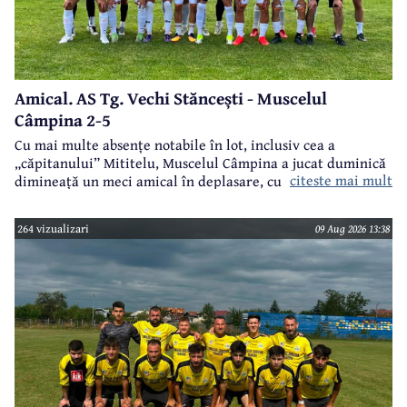
Amical. AS Tg. Vechi Stăncești - Muscelul
Câmpina 2-5
Cu mai multe absențe notabile în lot, inclusiv cea a
„căpitanului” Mititelu, Muscelul Câmpina a jucat duminică
citeste mai mult
dimineață un meci amical în deplasare, cu formația AS Tg.
Vechi Stăncești.
264 vizualizari
09 Aug 2026 13:38