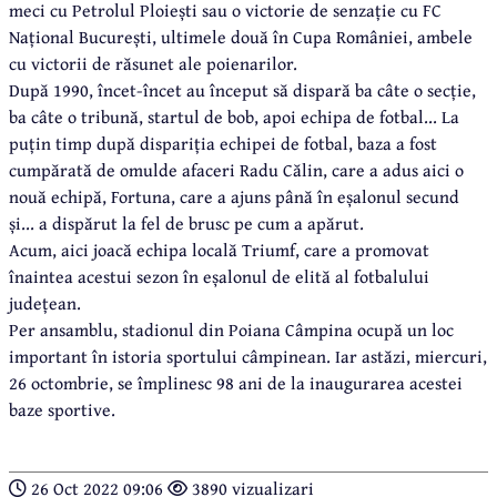
meci cu Petrolul Ploiești sau o victorie de senzație cu FC
Național București, ultimele două în Cupa României, ambele
cu victorii de răsunet ale poienarilor.
După 1990, încet-încet au început să dispară ba câte o secție,
ba câte o tribună, startul de bob, apoi echipa de fotbal... La
puțin timp după dispariția echipei de fotbal, baza a fost
cumpărată de omulde afaceri Radu Călin, care a adus aici o
nouă echipă, Fortuna, care a ajuns până în eșalonul secund
și... a dispărut la fel de brusc pe cum a apărut.
Acum, aici joacă echipa locală Triumf, care a promovat
înaintea acestui sezon în eșalonul de elită al fotbalului
județean.
Per ansamblu, stadionul din Poiana Câmpina ocupă un loc
important în istoria sportului câmpinean. Iar astăzi, miercuri,
26 octombrie, se împlinesc 98 ani de la inaugurarea acestei
baze sportive.
26 Oct 2022 09:06
3890 vizualizari