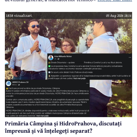
sumei reprezentând finanțarea de la bugetul local pentru
realizarea modernizării Străzii Orizontului, obiectiv
1838 vizualizari
05 Aug 2026 18:14
finanțat prin Programul Național de Investiții ”Anghel
Saligny”.
Primăria Câmpina și HidroPrahova, discutați
împreună și vă înțelegeți separat?