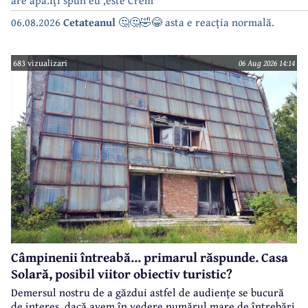
06.08.2026
Cetateanul
🤔🤔🤣😂 asta e reacția normală.
683 vizualizari
06 Aug 2026 14:14
Câmpinenii întreabă... primarul răspunde. Casa
Solară, posibil viitor obiectiv turistic?
Demersul nostru de a găzdui astfel de audiențe se bucură
de interes, dacă avem în vedere numărul mare de întrebări