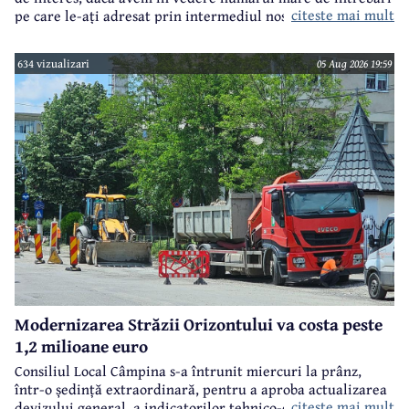
citeste mai mult
pe care le-ați adresat prin intermediul nostru primarului
municipiului Câmpina, Irina Nistor.
634 vizualizari
05 Aug 2026 19:59
Modernizarea Străzii Orizontului va costa peste
1,2 milioane euro
Consiliul Local Câmpina s-a întrunit miercuri la prânz,
într-o ședință extraordinară, pentru a aproba actualizarea
citeste mai mult
devizului general, a indicatorilor tehnico-economici și a