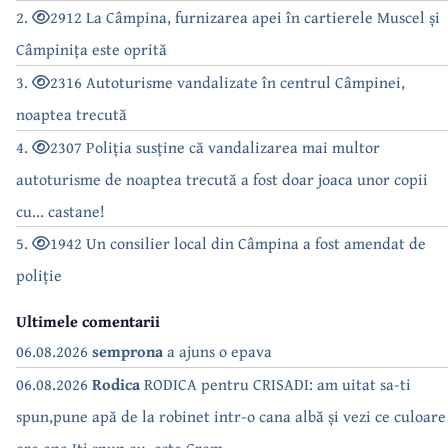
2.
2912 La Câmpina, furnizarea apei în cartierele Muscel și
Câmpinița este oprită
3.
2316 Autoturisme vandalizate în centrul Câmpinei,
noaptea trecută
4.
2307 Poliția susține că vandalizarea mai multor
autoturisme de noaptea trecută a fost doar joaca unor copii
cu... castane!
5.
1942 Un consilier local din Câmpina a fost amendat de
poliție
Ultimele comentarii
06.08.2026
semprona
a ajuns o epava
06.08.2026
Rodica
RODICA pentru CRISADI: am uitat sa-ti
spun,pune apă de la robinet intr-o cana albă și vezi ce culoare
are apa.Iți spun eu ,este Crem