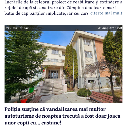
Lucrările de la celebrul proiect de reabilitare și extindere a
rețelei de apă și canalizare din Câmpina dau foarte mari
citeste mai mult
bătăi de cap părților implicate, iar cei care suferă sunt
câmpinenii. Exemplul cel mai elocvent - "dureroasa" stradă
Orizontului.
2308 vizualizari
05 Aug 2026 13:28
Poliția susține că vandalizarea mai multor
autoturisme de noaptea trecută a fost doar joaca
unor copii cu... castane!