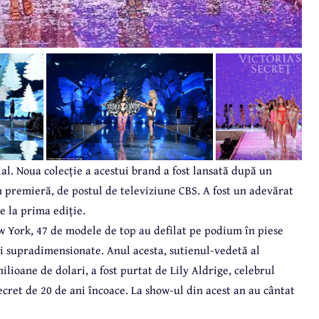
al. Noua colecție a acestui brand a fost lansată după un
în premieră, de postul de televiziune CBS. A fost un adevărat
e la prima ediție.
ew York, 47 de modele de top au defilat pe podium în piese
pi supradimensionate. Anul acesta, sutienul-vedetă al
ilioane de dolari, a fost purtat de Lily Aldrige, celebrul
ecret de 20 de ani încoace. La show-ul din acest an au cântat