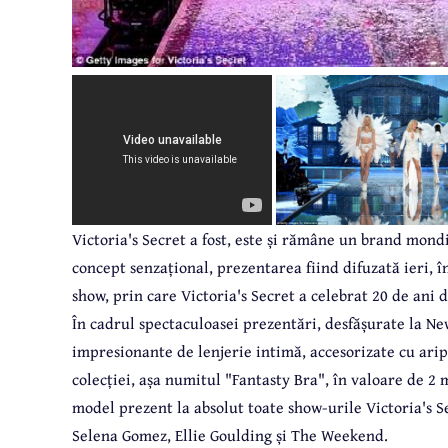
Victoria's Secret a fost, este și rămâne un brand mondi
concept senzațional, prezentarea fiind difuzată ieri, 
show, prin care Victoria's Secret a celebrat 20 de ani d
În cadrul spectaculoasei prezentări, desfășurate la N
impresionante de lenjerie intimă, accesorizate cu ari
colecției, așa numitul "Fantasty Bra", în valoare de 2 m
model prezent la absolut toate show-urile Victoria's S
Selena Gomez, Ellie Goulding și The Weekend.