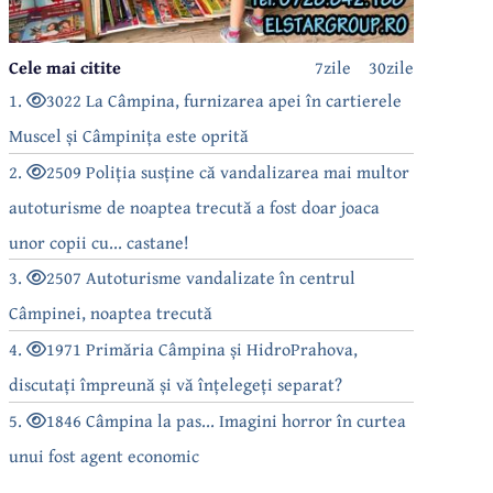
Cele mai citite
7zile
30zile
1.
3022 La Câmpina, furnizarea apei în cartierele
Muscel și Câmpinița este oprită
2.
2509 Poliția susține că vandalizarea mai multor
autoturisme de noaptea trecută a fost doar joaca
unor copii cu... castane!
3.
2507 Autoturisme vandalizate în centrul
Câmpinei, noaptea trecută
4.
1971 Primăria Câmpina și HidroPrahova,
discutați împreună și vă înțelegeți separat?
5.
1846 Câmpina la pas... Imagini horror în curtea
unui fost agent economic