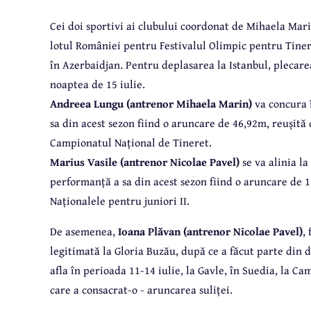
Cei doi sportivi ai clubului coordonat de Mihaela Mari
lotul României pentru Festivalul Olimpic pentru Tineret
în Azerbaidjan. Pentru deplasarea la Istanbul, plecare
noaptea de 15 iulie.
Andreea Lungu (antrenor Mihaela Marin)
va concura 
sa din acest sezon fiind o aruncare de 46,92m, reușită
Campionatul Național de Tineret.
Marius Vasile (antrenor Nicolae Pavel)
se va alinia la
performanță a sa din acest sezon fiind o aruncare de 18,
Naționalele pentru juniori II.
De asemenea,
Ioana Plăvan (antrenor Nicolae Pavel)
,
legitimată la Gloria Buzău, după ce a făcut parte din 
afla în perioada 11-14 iulie, la Gavle, în Suedia, la 
care a consacrat-o - aruncarea suliței.