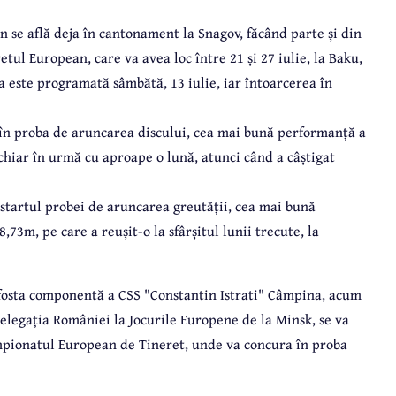
n se află deja în cantonament la Snagov, făcând parte și din
ul European, care va avea loc între 21 și 27 iulie, la Baku,
a este programată sâmbătă, 13 iulie, iar întoarcerea în
în proba de aruncarea discului, cea mai bună performanță a
 chiar în urmă cu aproape o lună, atunci când a câștigat
 startul probei de aruncarea greutății, cea mai bună
73m, pe care a reușit-o la sfârșitul lunii trecute, la
 fosta componentă a CSS "Constantin Istrati" Câmpina, acum
delegația României la Jocurile Europene de la Minsk, se va
Campionatul European de Tineret, unde va concura în proba