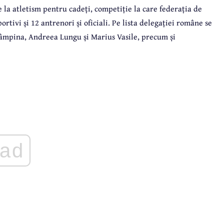
ce la atletism pentru cadeți, competiție la care federația de
ortivi și 12 antrenori și oficiali. Pe lista delegației române se
 Câmpina, Andreea Lungu și Marius Vasile, precum și
ad