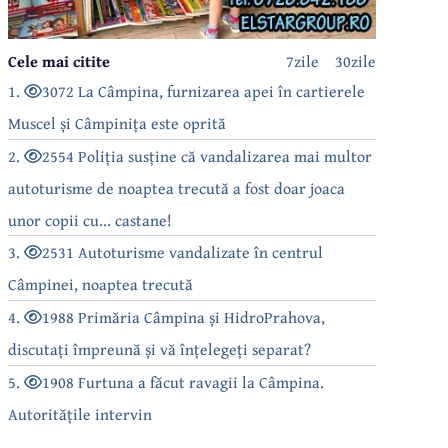
Cele mai citite
7zile
30zile
1.
3072 La Câmpina, furnizarea apei în cartierele
Muscel și Câmpinița este oprită
2.
2554 Poliția susține că vandalizarea mai multor
autoturisme de noaptea trecută a fost doar joaca
unor copii cu... castane!
3.
2531 Autoturisme vandalizate în centrul
Câmpinei, noaptea trecută
4.
1988 Primăria Câmpina și HidroPrahova,
discutați împreună și vă înțelegeți separat?
5.
1908 Furtuna a făcut ravagii la Câmpina.
Autoritățile intervin