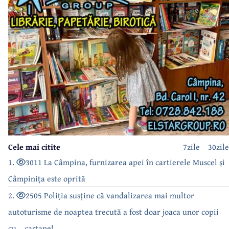
Cele mai citite
7zile
30zile
1.
3011 La Câmpina, furnizarea apei în cartierele Muscel și
Câmpinița este oprită
2.
2505 Poliția susține că vandalizarea mai multor
autoturisme de noaptea trecută a fost doar joaca unor copii
cu... castane!