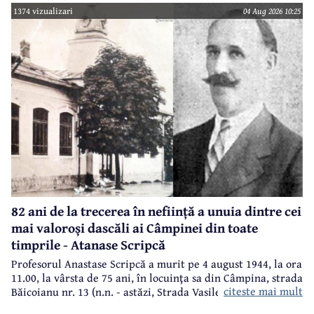
1374 vizualizari
04 Aug 2026 10:25
82 ani de la trecerea în neființă a unuia dintre cei
mai valoroși dascăli ai Câmpinei din toate
timprile - Atanase Scripcă
Profesorul Anastase Scripcă a murit pe 4 august 1944, la ora
11.00, la vârsta de 75 ani, în locuinţa sa din Câmpina, strada
citeste mai mult
Băicoianu nr. 13 (n.n. - astăzi, Strada Vasile Alecsandri).
Este înmormântat în cimitirul central (Bobâlna de azi).