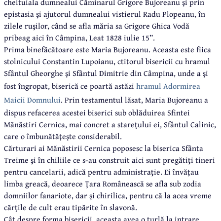
cheltuiala dumnealui Căminarul Grigore Bujoreanu şi prin
epistasia şi ajutorul dumnealui vistierul Radu Plopeanu, în
zilele ruşilor, când se afla măria sa Grigore Ghica Vodă
pribeag aici în Câmpina, Leat 1828 iulie 15”.
Prima binefăcătoare este Maria Bujoreanu. Aceasta este fiica
stolnicului Constantin Lupoianu, ctitorul bisericii cu hramul
Sfântul Gheorghe şi Sfântul Dimitrie din Câmpina, unde a şi
fost îngropat, biserică ce poartă astăzi
hramul Adormirea
Maicii Domnului
. Prin testamentul lăsat, Maria Bujoreanu a
dispus refacerea acestei biserici sub oblăduirea Sfintei
Mănăstiri Cernica, mai concret a stareţului ei, Sfântul Calinic,
care o îmbunătăţeşte considerabil.
Cărturari ai Mănăstirii Cernica poposesc la biserica Sfânta
Treime şi în chiliile ce s-au construit aici sunt pregătiţi tineri
pentru cancelarii, adică pentru administraţie. Ei învăţau
limba greacă, deoarece Ţara Românească se afla sub zodia
domniilor fanariote, dar şi chirilica, pentru că la acea vreme
cărţile de cult erau tipărite în slavonă.
Cât despre forma bisericii, aceasta avea o turlă la intrare