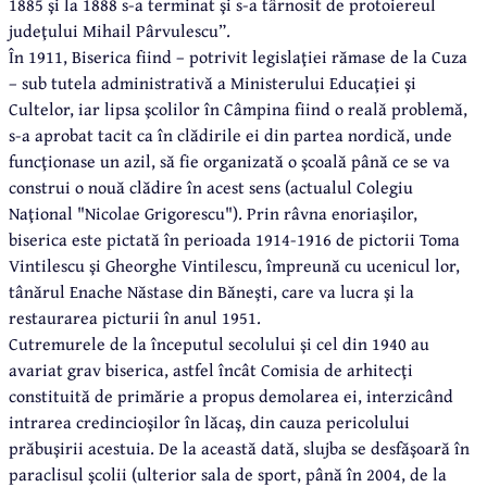
1885 şi la 1888 s-a terminat şi s-a târnosit de protoiereul
judeţului Mihail Pârvulescu”.
În 1911, Biserica fiind – potrivit legislaţiei rămase de la Cuza
– sub tutela administrativă a Ministerului Educaţiei şi
Cultelor, iar lipsa şcolilor în Câmpina fiind o reală problemă,
s-a aprobat tacit ca în clădirile ei din partea nordică, unde
funcţionase un azil, să fie organizată o şcoală până ce se va
construi o nouă clădire în acest sens (actualul Colegiu
Naţional "Nicolae Grigorescu"). Prin râvna enoriaşilor,
biserica este pictată în perioada 1914-1916 de pictorii Toma
Vintilescu şi Gheorghe Vintilescu, împreună cu ucenicul lor,
tânărul Enache Năstase din Băneşti, care va lucra şi la
restaurarea picturii în anul 1951.
Cutremurele de la începutul secolului şi cel din 1940 au
avariat grav biserica, astfel încât Comisia de arhitecţi
constituită de primărie a propus demolarea ei, interzicând
intrarea credincioşilor în lăcaş, din cauza pericolului
prăbuşirii acestuia. De la această dată, slujba se desfăşoară în
paraclisul şcolii (ulterior sala de sport, până în 2004, de la