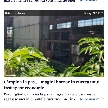
măsuri menite să reducă consumul de energie electrică în
toate imobilele aflate în proprietatea Consiliului Județean,
ca parte a unui demers mai amplu de utilizare responsabilă
1844 vizualizari
04 Aug 2026 11:55
a fondurilor publice.
Câmpina la pas... Imagini horror în curtea unui
fost agent economic
Parcurgând Câmpina la pas ajungi și în zone care nu se
regăsesc nici în pliantele turistice, nici în cele.. electorale.
citeste mai mult