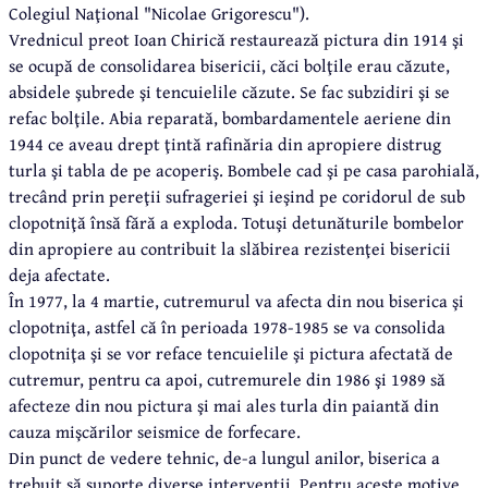
Colegiul Naţional "Nicolae Grigorescu").
Vrednicul preot Ioan Chirică restaurează pictura din 1914 şi
se ocupă de consolidarea bisericii, căci bolţile erau căzute,
absidele şubrede şi tencuielile căzute. Se fac subzidiri şi se
refac bolţile. Abia reparată, bombardamentele aeriene din
1944 ce aveau drept ţintă rafinăria din apropiere distrug
turla şi tabla de pe acoperiş. Bombele cad şi pe casa parohială,
trecând prin pereţii sufrageriei şi ieşind pe coridorul de sub
clopotniţă însă fără a exploda. Totuşi detunăturile bombelor
din apropiere au contribuit la slăbirea rezistenţei bisericii
deja afectate.
În 1977, la 4 martie, cutremurul va afecta din nou biserica şi
clopotniţa, astfel că în perioada 1978-1985 se va consolida
clopotniţa şi se vor reface tencuielile şi pictura afectată de
cutremur, pentru ca apoi, cutremurele din 1986 şi 1989 să
afecteze din nou pictura şi mai ales turla din paiantă din
cauza mişcărilor seismice de forfecare.
Din punct de vedere tehnic, de-a lungul anilor, biserica a
trebuit să suporte diverse intervenţii. Pentru aceste motive,