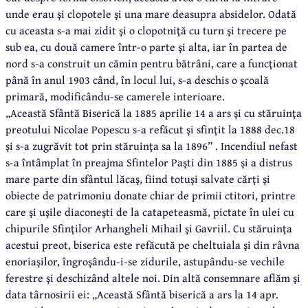
unde erau şi clopotele şi una mare deasupra absidelor. Odată
cu aceasta s-a mai zidit şi o clopotniţă cu turn şi trecere pe
sub ea, cu două camere într-o parte şi alta, iar în partea de
nord s-a construit un cămin pentru bătrâni, care a funcţionat
până în anul 1903 când, în locul lui, s-a deschis o şcoală
primară, modificându-se camerele interioare.
„Această Sfântă Biserică la 1885 aprilie 14 a ars şi cu stăruinţa
preotului Nicolae Popescu s-a refăcut şi sfinţit la 1888 dec.18
şi s-a zugrăvit tot prin stăruinţa sa la 1896” . Incendiul nefast
s-a întâmplat în preajma Sfintelor Paşti din 1885 şi a distrus
mare parte din sfântul lăcaş, fiind totuşi salvate cărţi şi
obiecte de patrimoniu donate chiar de primii ctitori, printre
care şi uşile diaconeşti de la catapeteasmă, pictate în ulei cu
chipurile Sfinţilor Arhangheli Mihail şi Gavriil. Cu stăruinţa
acestui preot, biserica este refăcută pe cheltuiala şi din râvna
enoriaşilor, îngroşându-i-se zidurile, astupându-se vechile
ferestre şi deschizând altele noi. Din altă consemnare aflăm şi
data târnosirii ei: „Această Sfântă biserică a ars la 14 apr.