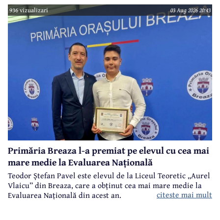
Ulterior, meşterul popular Nicolae Goage aşează aici, în
936 vizualizari
03 Aug 2026 20:43
memoria sa şi a soţiei, Maria Scripcă, o troiţă din lemn
sculptat,care astăzi, din păcate, nu mai există.
Primăria Breaza l-a premiat pe elevul cu cea mai
mare medie la Evaluarea Națională
Teodor Ștefan Pavel este elevul de la Liceul Teoretic „Aurel
Vlaicu” din Breaza, care a obținut cea mai mare medie la
citeste mai mult
Evaluarea Națională din acest an.