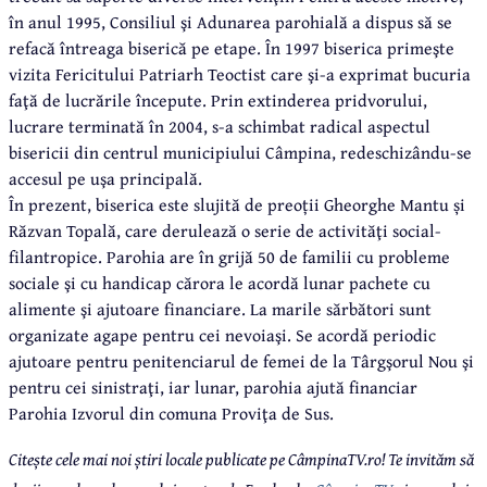
în anul 1995, Consiliul şi Adunarea parohială a dispus să se
refacă întreaga biserică pe etape. În 1997 biserica primeşte
vizita Fericitului Patriarh Teoctist care şi-a exprimat bucuria
faţă de lucrările începute. Prin extinderea pridvorului,
lucrare terminată în 2004, s-a schimbat radical aspectul
bisericii din centrul municipiului Câmpina, redeschizându-se
accesul pe uşa principală.
În prezent, biserica este slujită de preoții Gheorghe Mantu și
Răzvan Topală, care derulează o serie de activităţi social-
filantropice. Parohia are în grijă 50 de familii cu probleme
sociale şi cu handicap cărora le acordă lunar pachete cu
alimente şi ajutoare financiare. La marile sărbători sunt
organizate agape pentru cei nevoiaşi. Se acordă periodic
ajutoare pentru penitenciarul de femei de la Târgşorul Nou şi
pentru cei sinistraţi, iar lunar, parohia ajută financiar
Parohia Izvorul din comuna Proviţa de Sus.
Citește cele mai noi știri locale publicate pe CâmpinaTV.ro! Te invităm să