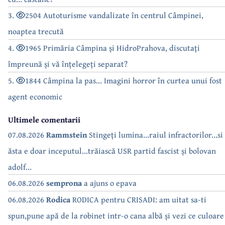
3.
2504 Autoturisme vandalizate în centrul Câmpinei,
noaptea trecută
4.
1965 Primăria Câmpina și HidroPrahova, discutați
împreună și vă înțelegeți separat?
5.
1844 Câmpina la pas... Imagini horror în curtea unui fost
agent economic
Ultimele comentarii
07.08.2026
Rammstein
Stingeți lumina...raiul infractorilor...si
ăsta e doar inceputul...trăiască USR partid fascist și bolovan
adolf...
06.08.2026
semprona
a ajuns o epava
06.08.2026
Rodica
RODICA pentru CRISADI: am uitat sa-ti
spun,pune apă de la robinet intr-o cana albă și vezi ce culoare