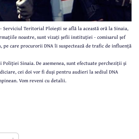
Serviciul Teritorial Ploiești se află la această oră la Sinaia,
mațiile noastre, sunt vizați șefii instituției - comisarul șef
, pe care procurorii DNA îi suspectează de trafic de influență
 Poliției Sinaia. De asemenea, sunt efectuate percheziții și
udiciare, cei doi vor fi duși pentru audieri la sediul DNA
âmpinean. Vom reveni cu detalii.