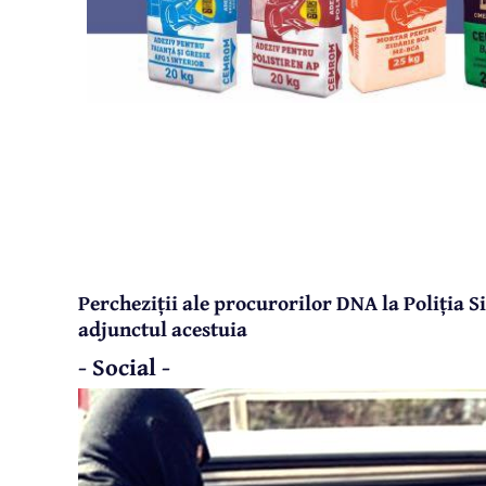
Percheziții ale procurorilor DNA la Poliția S
adjunctul acestuia
- Social -