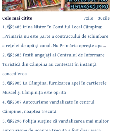
Cele mai citite
7zile
30zile
1.
5485 Irina Nistor în Consiliul Local Câmpina:
„Primăria nu este parte a contractului de schimbare
a rețelei de apă și canal. Nu Primăria oprește apa
câmpinenilor!”
2.
3683 Foștii angajați ai Centrului de Informare
Turistică din Câmpina au contestat în instanță
concedierea
3.
2905 La Câmpina, furnizarea apei în cartierele
Muscel și Câmpinița este oprită
4.
2307 Autoturisme vandalizate în centrul
Câmpinei, noaptea trecută
5.
2296 Poliția susține că vandalizarea mai multor
autoturisme de noaptea trecută a fost doar joaca