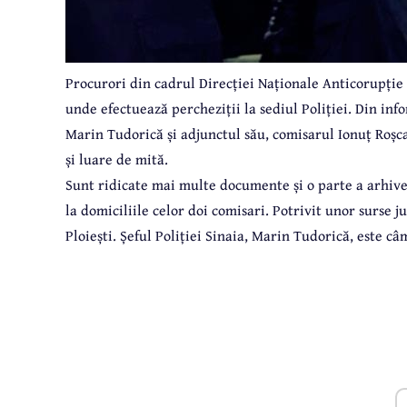
Procurori din cadrul Direcției Naționale Anticorupție - 
unde efectuează percheziții la sediul Poliției. Din infor
Marin Tudorică și adjunctul său, comisarul Ionuț Roșca
și luare de mită.
Sunt ridicate mai multe documente și o parte a arhivei
la domiciliile celor doi comisari. Potrivit unor surse j
Ploiești. Șeful Poliției Sinaia, Marin Tudorică, este c