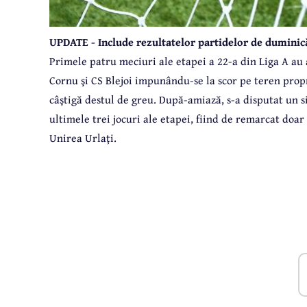
UPDATE - Include rezultatelor partidelor de duminic
Primele patru meciuri ale etapei a 22-a din Liga A au
Cornu şi CS Blejoi impunându-se la scor pe teren propr
câştigă destul de greu. După-amiază, s-a disputat un s
ultimele trei jocuri ale etapei, fiind de remarcat doar 
Unirea Urlaţi.