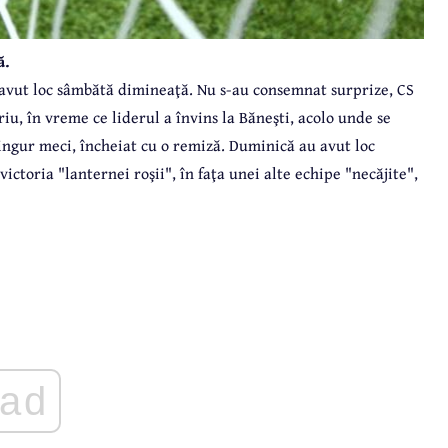
ă.
 avut loc sâmbătă dimineaţă. Nu s-au consemnat surprize, CS
iu, în vreme ce liderul a învins la Băneşti, acolo unde se
ingur meci, încheiat cu o remiză. Duminică au avut loc
victoria "lanternei roşii", în faţa unei alte echipe "necăjite",
ad