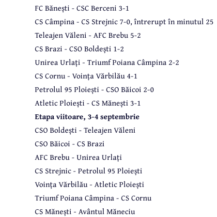
FC Bănești - CSC Berceni 3-1
CS Câmpina - CS Strejnic 7-0, întrerupt în minutul 25
Teleajen Văleni - AFC Brebu 5-2
CS Brazi - CSO Boldești 1-2
Unirea Urlați - Triumf Poiana Câmpina 2-2
CS Cornu - Voința Vărbilău 4-1
Petrolul 95 Ploiești - CSO Băicoi 2-0
Atletic Ploiești - CS Mănești 3-1
Etapa viitoare, 3-4 septembrie
CSO Boldești - Teleajen Văleni
CSO Băicoi - CS Brazi
AFC Brebu - Unirea Urlați
CS Strejnic - Petrolul 95 Ploiești
Voința Vărbilău - Atletic Ploiești
Triumf Poiana Câmpina - CS Cornu
CS Mănești - Avântul Măneciu