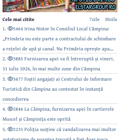
Cele mai citite
7zile
30zile
1.
5464 Irina Nistor în Consiliul Local Câmpina:
„Primăria nu este parte a contractului de schimbare
a rețelei de apă și canal. Nu Primăria oprește apa
câmpinenilor!”
2.
3885 Furnizarea apei va fi întreruptă și vineri,
31 iulie 2026, în mai multe zone din Câmpina
3.
3677 Foștii angajați ai Centrului de Informare
Turistică din Câmpina au contestat în instanță
concedierea
4.
2846 La Câmpina, furnizarea apei în cartierele
Muscel și Câmpinița este oprită
5.
2235 Poliția susține că vandalizarea mai multor
autoturisme de noaptea trecută a fost doar joaca