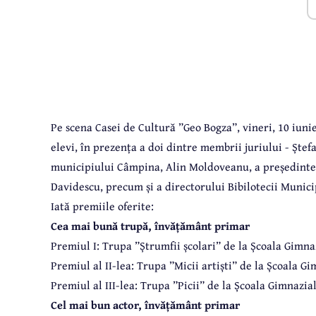
Pe scena Casei de Cultură ”Geo Bogza”, vineri, 10 iuni
elevi, în prezența a doi dintre membrii juriului - Ștef
municipiului Câmpina, Alin Moldoveanu, a președintel
Davidescu, precum și a directorului Bibilotecii Municipa
Iată premiile oferite:
Cea mai bună trupă, învățământ primar
Premiul I: Trupa ”Ștrumfii școlari” de la Școala Gimna
Premiul al II-lea: Trupa ”Micii artiști” de la Școala 
Premiul al III-lea: Trupa ”Picii” de la Școala Gimnazi
Cel mai bun actor, învățământ primar