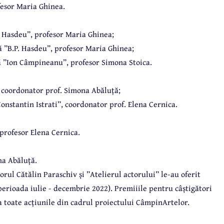
fesor Maria Ghinea.
. Hasdeu”, profesor Maria Ghinea;
ă ”B.P. Hasdeu”, profesor Maria Ghinea;
lă ”Ion Câmpineanu”, profesor Simona Stoica.
, coordonator prof. Simona Abăluță;
onstantin Istrati”, coordonator prof. Elena Cernica.
 profesor Elena Cernica.
na Abăluță.
rul Cătălin Paraschiv și ”Atelierul actorului” le-au oferit
(perioada iulie - decembrie 2022). Premiiile pentru câștigători
a toate acțiunile din cadrul proiectului CâmpinArtelor.