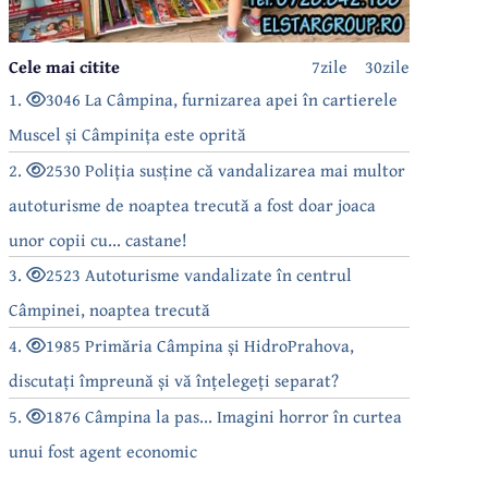
Cele mai citite
7zile
30zile
1.
3046 La Câmpina, furnizarea apei în cartierele
Muscel și Câmpinița este oprită
2.
2530 Poliția susține că vandalizarea mai multor
autoturisme de noaptea trecută a fost doar joaca
unor copii cu... castane!
3.
2523 Autoturisme vandalizate în centrul
Câmpinei, noaptea trecută
4.
1985 Primăria Câmpina și HidroPrahova,
discutați împreună și vă înțelegeți separat?
5.
1876 Câmpina la pas... Imagini horror în curtea
unui fost agent economic