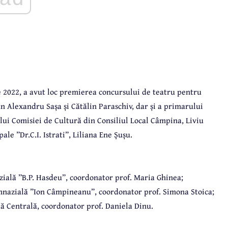
e 2022, a avut loc premierea concursului de teatru pentru
an Alexandru Sașa și Cătălin Paraschiv, dar și a primarului
ui Comisiei de Cultură din Consiliul Local Câmpina, Liviu
le ”Dr.C.I. Istrati”, Liliana Ene Șușu.
zială ”B.P. Hasdeu”, coordonator prof. Maria Ghinea;
Gimnazială ”Ion Câmpineanu”, coordonator prof. Simona Stoica;
ală Centrală, coordonator prof. Daniela Dinu.