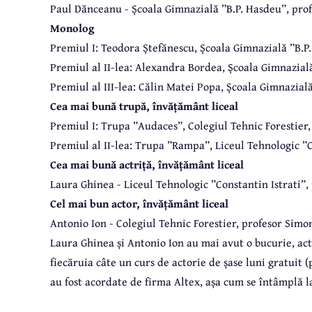
Paul Dănceanu - Școala Gimnazială ”B.P. Hasdeu”, pro
Monolog
Premiul I: Teodora Ștefănescu, Școala Gimnazială ”B.P
Premiul al II-lea: Alexandra Bordea, Școala Gimnazial
Premiul al III-lea: Călin Matei Popa, Școala Gimnazia
Cea mai bună trupă, învățământ liceal
Premiul I: Trupa ”Audaces”, Colegiul Tehnic Forestier
Premiul al II-lea: Trupa ”Rampa”, Liceul Tehnologic ”C
Cea mai bună actriță, învățământ liceal
Laura Ghinea - Liceul Tehnologic ”Constantin Istrati”,
Cel mai bun actor, învățământ liceal
Antonio Ion - Colegiul Tehnic Forestier, profesor Simo
Laura Ghinea și Antonio Ion au mai avut o bucurie, acto
fiecăruia câte un curs de actorie de șase luni gratuit 
au fost acordate de firma Altex, așa cum se întâmplă l