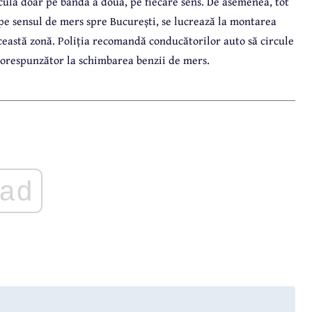
culă doar pe banda a doua, pe fiecare sens. De asemenea, tot
pe sensul de mers spre București, se lucrează la montarea
eastă zonă. Poliția recomandă conducătorilor auto să circule
 corespunzător la schimbarea benzii de mers.
ad