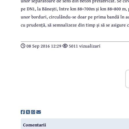
unor separatoare de sens din beton prefabricat. Se cir
pe DN1, la Bănești, între km 88+700m și km 88+800 m, 
unor borduri, circulându-se doar pe prima bandă în ac
cu prudență, să semnalizeze din timp și să se asigure
08 Sep 2016 12:29
5011 vizualizari
Comentarii