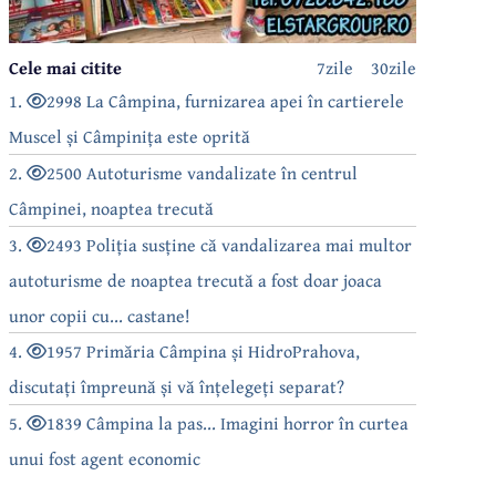
Cele mai citite
7zile
30zile
1.
2998 La Câmpina, furnizarea apei în cartierele
Muscel și Câmpinița este oprită
2.
2500 Autoturisme vandalizate în centrul
Câmpinei, noaptea trecută
3.
2493 Poliția susține că vandalizarea mai multor
autoturisme de noaptea trecută a fost doar joaca
unor copii cu... castane!
4.
1957 Primăria Câmpina și HidroPrahova,
discutați împreună și vă înțelegeți separat?
5.
1839 Câmpina la pas... Imagini horror în curtea
unui fost agent economic