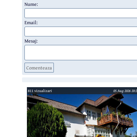
Nume:
Email:
Mesaj:
Comenteaza
811 vizualizari
05 Aug 2026 20:2