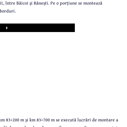
N1, între Băicoi și Bănești. Pe o porțiune se montează
 borduri.
Play
e km 83+200 m și km 83+700 m se execută lucrări de montare a