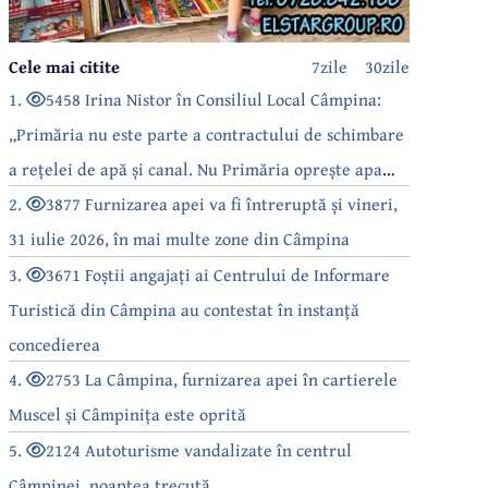
Cele mai citite
7zile
30zile
1.
5458 Irina Nistor în Consiliul Local Câmpina:
„Primăria nu este parte a contractului de schimbare
a rețelei de apă și canal. Nu Primăria oprește apa
câmpinenilor!”
2.
3877 Furnizarea apei va fi întreruptă și vineri,
31 iulie 2026, în mai multe zone din Câmpina
3.
3671 Foștii angajați ai Centrului de Informare
Turistică din Câmpina au contestat în instanță
concedierea
4.
2753 La Câmpina, furnizarea apei în cartierele
Muscel și Câmpinița este oprită
5.
2124 Autoturisme vandalizate în centrul
Câmpinei, noaptea trecută