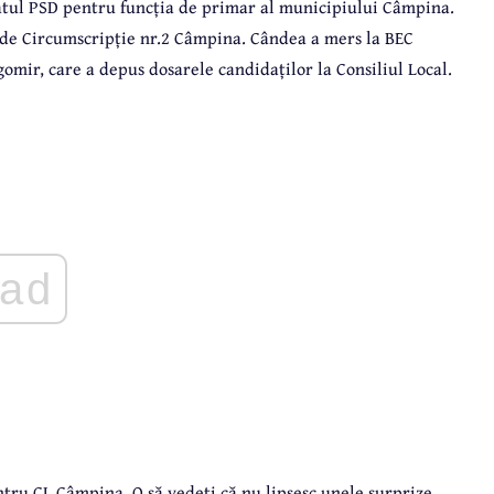
atul PSD pentru funcția de primar al municipiului Câmpina.
al de Circumscripție nr.2 Câmpina. Cândea a mers la BEC
omir, care a depus dosarele candidaților la Consiliul Local.
ad
tru CL Câmpina. O să vedeți că nu lipsesc unele surprize.