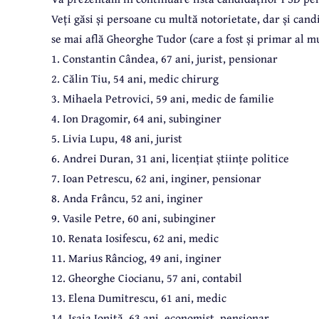
Veți găsi și persoane cu multă notorietate, dar și candi
se mai află Gheorghe Tudor (care a fost și primar al 
1. Constantin Cândea, 67 ani, jurist, pensionar
2. Călin Tiu, 54 ani, medic chirurg
3. Mihaela Petrovici, 59 ani, medic de familie
4. Ion Dragomir, 64 ani, subinginer
5. Livia Lupu, 48 ani, jurist
6. Andrei Duran, 31 ani, licențiat științe politice
7. Ioan Petrescu, 62 ani, inginer, pensionar
8. Anda Frâncu, 52 ani, inginer
9. Vasile Petre, 60 ani, subinginer
10. Renata Iosifescu, 62 ani, medic
11. Marius Rânciog, 49 ani, inginer
12. Gheorghe Ciocianu, 57 ani, contabil
13. Elena Dumitrescu, 61 ani, medic
14. Isaia Ioniță, 63 ani, economist, pensionar