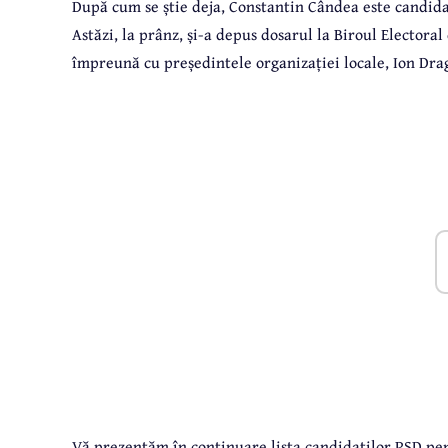
După cum se știe deja, Constantin Cândea este candid
Astăzi, la prânz, și-a depus dosarul la Biroul Elector
împreună cu președintele organizației locale, Ion Drag
Vă prezentăm în continuare lista candidaților PSD pen