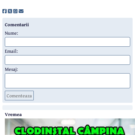
Comentarii
Nume:
Email:
Mesaj:
Comenteaza
Vremea