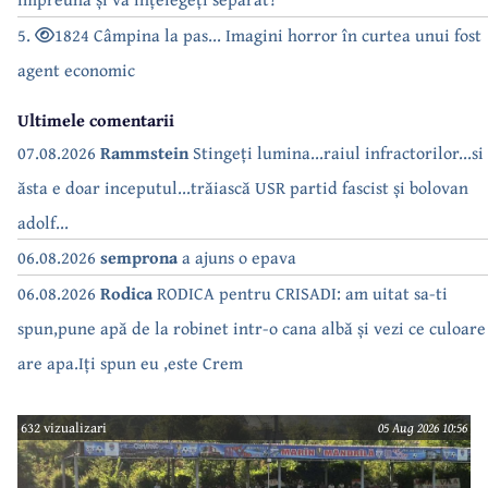
5.
1824 Câmpina la pas... Imagini horror în curtea unui fost
agent economic
Ultimele comentarii
07.08.2026
Rammstein
Stingeți lumina...raiul infractorilor...si
ăsta e doar inceputul...trăiască USR partid fascist și bolovan
adolf...
06.08.2026
semprona
a ajuns o epava
06.08.2026
Rodica
RODICA pentru CRISADI: am uitat sa-ti
spun,pune apă de la robinet intr-o cana albă și vezi ce culoare
are apa.Iți spun eu ,este Crem
632 vizualizari
05 Aug 2026 10:56