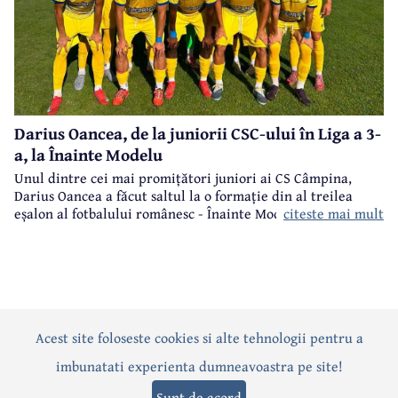
Darius Oancea, de la juniorii CSC-ului în Liga a 3-
a, la Înainte Modelu
Unul dintre cei mai promițători juniori ai CS Câmpina,
Darius Oancea a făcut saltul la o formație din al treilea
citeste mai mult
eșalon al fotbalului românesc - Înainte Modelu, din județul
Călărași.
Acest site foloseste cookies si alte tehnologii pentru a
Actualitate
Politică
Social
Eveniment
Interviuri
imbunatati experienta dumneavoastra pe site!
Sănătate
Editorial
Sport
Anunțuri
Joburi
Turism
Sunt de acord