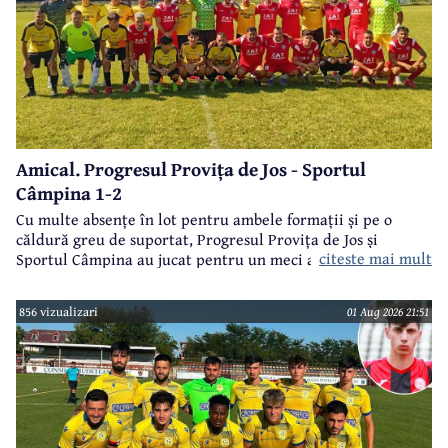
Amical. Progresul Provița de Jos - Sportul
Câmpina 1-2
Cu multe absențe în lot pentru ambele formații și pe o
căldură greu de suportat, Progresul Provița de Jos și
citeste mai mult
Sportul Câmpina au jucat pentru un meci amical.
856 vizualizari
01 Aug 2026 21:51