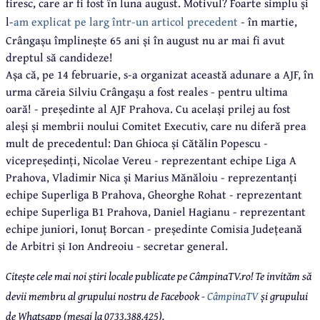
firesc, care ar fi fost în luna august. Motivul? Foarte simplu și
l-
am explicat pe larg într-un articol precedent
- în martie,
Crângașu împlinește 65 ani și în august nu ar mai fi avut
dreptul să candideze!
Așa că, pe 14 februarie, s-a organizat această adunare a AJF, în
urma căreia Silviu Crângașu a fost reales - pentru ultima
oară! - președinte al AJF Prahova. Cu același prilej au fost
aleși și membrii noului Comitet Executiv, care nu diferă prea
mult de precedentul: Dan Ghioca și Cătălin Popescu -
vicepreședinți, Nicolae Vereu - reprezentant echipe Liga A
Prahova, Vladimir Nica și Marius Mănăloiu - reprezentanți
echipe Superliga B Prahova, Gheorghe Rohat - reprezentant
echipe Superliga B1 Prahova, Daniel Hagianu - reprezentant
echipe juniori, Ionuț Borcan - președinte Comisia Județeană
de Arbitri și Ion Andreoiu - secretar general.
Citește cele mai noi știri locale publicate pe CâmpinaTV.ro! Te invităm să
devii membru al grupului nostru de Facebook -
CâmpinaTV
și grupului
de Whatsapp (mesaj la 0733.388.425).