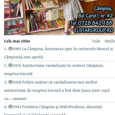
Cele mai citite
7zile
30zile
1.
2985 La Câmpina, furnizarea apei în cartierele Muscel și
Câmpinița este oprită
2.
2476 Autoturisme vandalizate în centrul Câmpinei,
noaptea trecută
3.
2458 Poliția susține că vandalizarea mai multor
autoturisme de noaptea trecută a fost doar joaca unor copii
cu... castane!
4.
1944 Primăria Câmpina și HidroPrahova, discutați
împreună și vă înțelegeți separat?