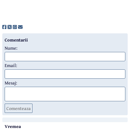
Comentarii
Nume:
Email:
Mesaj:
Comenteaza
Vremea