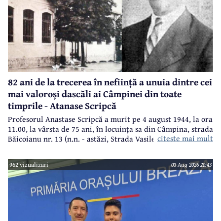
82 ani de la trecerea în neființă a unuia dintre cei
mai valoroși dascăli ai Câmpinei din toate
timprile - Atanase Scripcă
Profesorul Anastase Scripcă a murit pe 4 august 1944, la ora
11.00, la vârsta de 75 ani, în locuinţa sa din Câmpina, strada
citeste mai mult
Băicoianu nr. 13 (n.n. - astăzi, Strada Vasile Alecsandri).
Este înmormântat în cimitirul central (Bobâlna de azi).
Ulterior, meşterul popular Nicolae Goage aşează aici, în
962 vizualizari
03 Aug 2026 20:43
memoria sa şi a soţiei, Maria Scripcă, o troiţă din lemn
sculptat,care astăzi, din păcate, nu mai există.