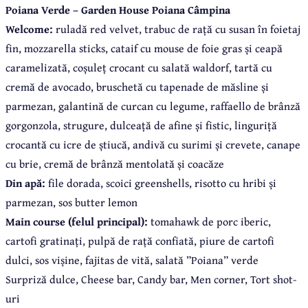
Poiana Verde – Garden House Poiana Câmpina
Welcome:
ruladă red velvet, trabuc de rață cu susan în foietaj
fin, mozzarella sticks, cataif cu mouse de foie gras și ceapă
caramelizată, coșuleț crocant cu salată waldorf, tartă cu
cremă de avocado, bruschetă cu tapenade de măsline și
parmezan, galantină de curcan cu legume, raffaello de brânză
gorgonzola, strugure, dulceață de afine și fistic, linguriță
crocantă cu icre de știucă, andivă cu surimi și crevete, canape
cu brie, cremă de brânză mentolată și coacăze
Din apă:
file dorada, scoici greenshells, risotto cu hribi și
parmezan, sos butter lemon
Main course (felul principal):
tomahawk de porc iberic,
cartofi gratinați, pulpă de rață confiată, piure de cartofi
dulci, sos vișine, fajitas de vită, salată ”Poiana” verde
Surpriză dulce, Cheese bar, Candy bar, Men corner, Tort shot-
uri