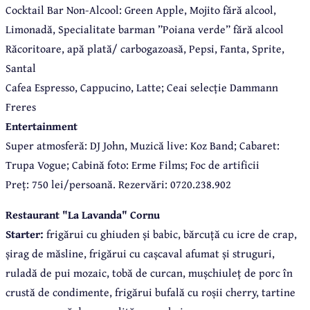
Cocktail Bar Non-Alcool:
Green Apple, Mojito fără alcool,
Limonadă, Specialitate barman ”Poiana verde” fără alcool
Răcoritoare, a
pă plată/ carbogazoasă, Pepsi, Fanta, Sprite,
Santal
Cafea Espresso, Cappucino, Latte;
Ceai selecție Dammann
Freres
Entertainment
Super atmosferă: DJ John, Muzică live: Koz Band; Cabaret:
Trupa Vogue; Cabină foto: Erme Films; Foc de artificii
Preț: 750 lei/persoană. Rezervări: 0720.238.902
Restaurant "La Lavanda" Cornu
Starter:
frigărui cu ghiuden și babic, bărcuță cu icre de crap,
șirag de măsline, frigărui cu cașcaval afumat și struguri,
ruladă de pui mozaic, tobă de curcan, mușchiuleț de porc în
crustă de condimente, frigărui bufală cu roșii cherry, tartine