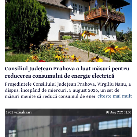
Consiliul Județean Prahova a luat măsuri pentru
reducerea consumului de energie electrică
Președintele Consiliului Județean Prahova, Virgiliu Nanu, a
dispus, începând de miercuri, 5 august 2026, un set de
citeste mai mult
măsuri menite să reducă consumul de energie electrică în
toate imobilele aflate în proprietatea Consiliului Județean,
ca parte a unui demers mai amplu de utilizare responsabilă
1902 vizualizari
04 Aug 2026 11:55
a fondurilor publice.