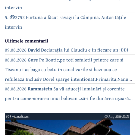
intervin
5.
2752 Furtuna a făcut ravagii la Câmpina. Autoritățile
intervin
Ultimele comentarii
09.08.2026
David
Declarația lui Claudiu e in fiecare an :)))))
08.08.2026
Gore
Pe Bontic,pe toti sefuletii printre care si
Tiseanu i as baga cu botu in canalizarile si haznaua ce
refuleaza.Inclusiv Dorel sparge intentionat.Primarita,Nanu
bea apa de la robinet.Asta as intreba o si pe Izabel Mitrea
08.08.2026
Rammstein
Sa vă aduceți lumânări și coronite
pentru comemorarea unui bolovan...să-i fie dunărea ușoară...
869 vizualizari
05 Aug 2026 20:22