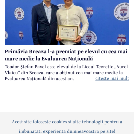
Primăria Breaza l-a premiat pe elevul cu cea mai
mare medie la Evaluarea Națională
Teodor Ștefan Pavel este elevul de la Liceul Teoretic „Aurel
Vlaicu” din Breaza, care a obținut cea mai mare medie la
citeste mai mult
Evaluarea Națională din acest an.
Acest site foloseste cookies si alte tehnologii pentru a
Actualitate
Politică
Social
Eveniment
Interviuri
imbunatati experienta dumneavoastra pe site!