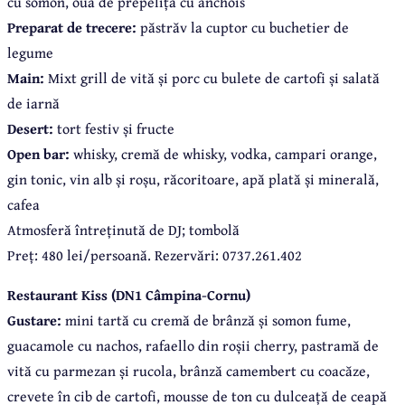
cu somon, ouă de prepeliță cu anchois
Preparat de trecere:
păstrăv la cuptor cu buchetier de
legume
Main:
Mixt grill de vită și porc cu bulete de cartofi și salată
de iarnă
Desert:
tort festiv și fructe
Open bar:
whisky, cremă de whisky, vodka, campari orange,
gin tonic, vin alb și roșu, răcoritoare, apă plată și minerală,
cafea
Atmosferă întreținută de DJ; tombolă
Preț: 480 lei/persoană. Rezervări: 0737.261.402
Restaurant Kiss (DN1 Câmpina-Cornu)
Gustare:
mini tartă cu cremă de brânză și somon fume,
guacamole cu nachos, rafaello din roșii cherry, pastramă de
vită cu parmezan și rucola, brânză camembert cu coacăze,
crevete în cib de cartofi, mousse de ton cu dulceață de ceapă