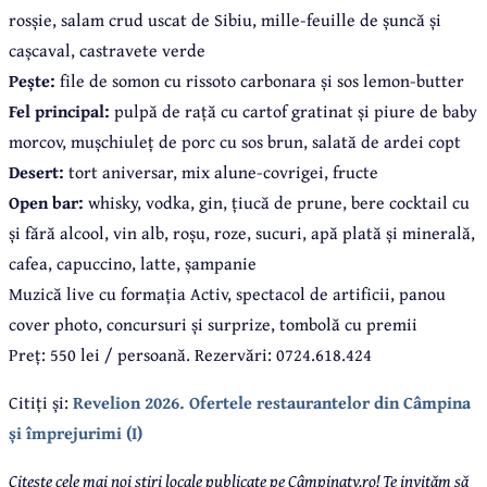
rosșie, salam crud uscat de Sibiu, mille-feuille de șuncă și
cașcaval, castravete verde
Pește:
file de somon cu rissoto carbonara și sos lemon-butter
Fel principal:
pulpă de rață cu cartof gratinat și piure de baby
morcov, mușchiuleț de porc cu sos brun, salată de ardei copt
Desert:
tort aniversar, mix alune-covrigei, fructe
Open bar:
whisky, vodka, gin, țiucă de prune, bere cocktail cu
și fără alcool, vin alb, roșu, roze, sucuri, apă plată și minerală,
cafea, capuccino, latte, șampanie
Muzică live cu formația Activ, spectacol de artificii, panou
cover photo, concursuri și surprize, tombolă cu premii
Preț: 550 lei / persoană. Rezervări: 0724.618.424
Citiți și:
Revelion 2026. Ofertele restaurantelor din Câmpina
și împrejurimi (I)
Citește cele mai noi știri locale publicate pe Câmpinatv.ro! Te invităm să