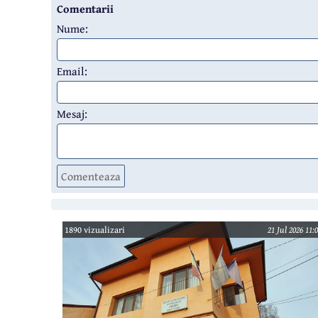
Comentarii
Nume:
Email:
Mesaj:
Comenteaza
1890 vizualizari
21 Jul 2026 11: