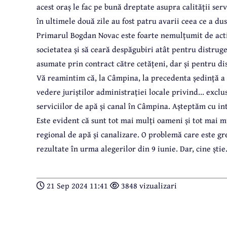
acest oraș le fac pe bună dreptate asupra calității serv
în ultimele două zile au fost patru avarii ceea ce a dus
Primarul Bogdan Novac este foarte nemulțumit de activ
societatea și să ceară despăgubiri atât pentru distrug
asumate prin contract către cetățeni, dar și pentru di
Vă reamintim că, la Câmpina, la precedenta ședință a 
vedere juriștilor administrației locale privind... excl
serviciilor de apă și canal în Câmpina. Așteptăm cu inte
Este evident că sunt tot mai mulți oameni și tot mai m
regional de apă și canalizare. O problemă care este gre
rezultate în urma alegerilor din 9 iunie. Dar, cine știe.
21 Sep 2024 11:41
3848 vizualizari