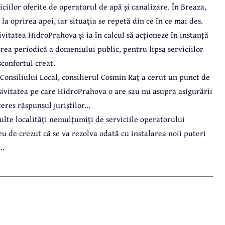
iciilor oferite de operatorul de apă și canalizare. În Breaza,
 la oprirea apei, iar situația se repetă din ce în ce mai des.
itatea HidroPrahova și ia în calcul să acționeze în instanță
erea periodică a domeniului public, pentru lipsa serviciilor
sconfortul creat.
Consiliului Local, consilierul Cosmin Raț a cerut un punct de
usivitatea pe care HidroPrahova o are sau nu asupra asigurării
res răspunsul juriștilor...
ulte localități nemulțumiți de serviciile operatorului
u de crezut că se va rezolva odată cu instalarea noii puteri
..