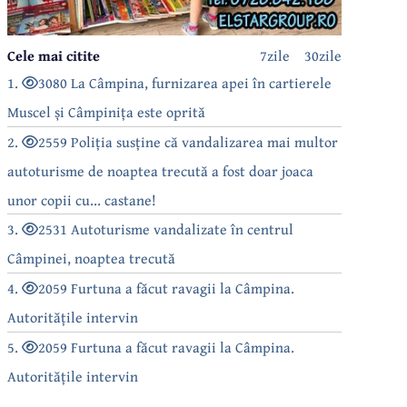
Cele mai citite
7zile
30zile
1.
3080 La Câmpina, furnizarea apei în cartierele
Muscel și Câmpinița este oprită
2.
2559 Poliția susține că vandalizarea mai multor
autoturisme de noaptea trecută a fost doar joaca
unor copii cu... castane!
3.
2531 Autoturisme vandalizate în centrul
Câmpinei, noaptea trecută
4.
2059 Furtuna a făcut ravagii la Câmpina.
Autoritățile intervin
5.
2059 Furtuna a făcut ravagii la Câmpina.
Autoritățile intervin