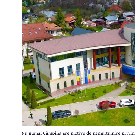
Nu numai Câmpina are motive de nemulțumire privind c