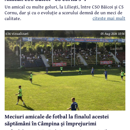
Un amical cu multe goluri, la Liliești, între CSO Băicoi și CS
Cornu, dar și cu o evoluție a scorului demnă de un meci de
citeste mai mult
calitate.
636 vizualizari
05 Aug 2026 10:56
Meciuri amicale de fotbal la finalul acestei
săptămâni în Câmpina și împrejurimi