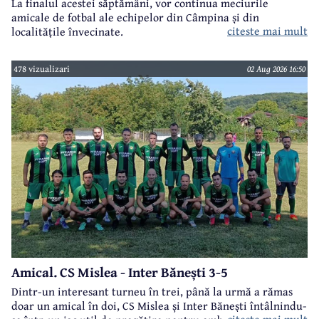
La finalul acestei săptămâni, vor continua meciurile
amicale de fotbal ale echipelor din Câmpina și din
citeste mai mult
localitățile învecinate.
478 vizualizari
02 Aug 2026 16:50
Amical. CS Mislea - Inter Bănești 3-5
Dintr-un interesant turneu în trei, până la urmă a rămas
doar un amical în doi, CS Mislea și Inter Bănești întâlnindu-