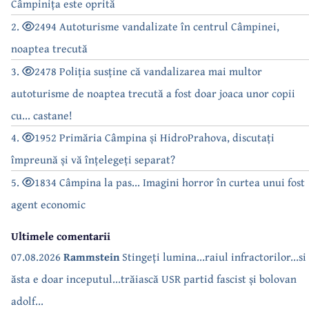
Câmpinița este oprită
2.
2494 Autoturisme vandalizate în centrul Câmpinei,
noaptea trecută
3.
2478 Poliția susține că vandalizarea mai multor
autoturisme de noaptea trecută a fost doar joaca unor copii
cu... castane!
4.
1952 Primăria Câmpina și HidroPrahova, discutați
împreună și vă înțelegeți separat?
5.
1834 Câmpina la pas... Imagini horror în curtea unui fost
agent economic
Ultimele comentarii
07.08.2026
Rammstein
Stingeți lumina...raiul infractorilor...si
ăsta e doar inceputul...trăiască USR partid fascist și bolovan
adolf...