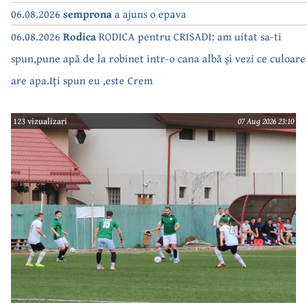
06.08.2026
semprona
a ajuns o epava
06.08.2026
Rodica
RODICA pentru CRISADI: am uitat sa-ti
spun,pune apă de la robinet intr-o cana albă și vezi ce culoare
are apa.Iți spun eu ,este Crem
123 vizualizari
07 Aug 2026 23:10