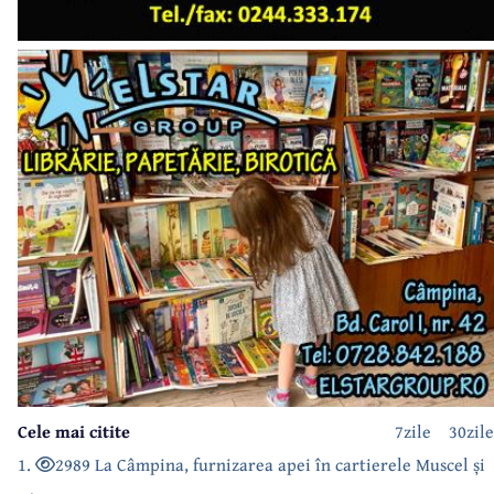
Cele mai citite
7zile
30zile
1.
2989 La Câmpina, furnizarea apei în cartierele Muscel și