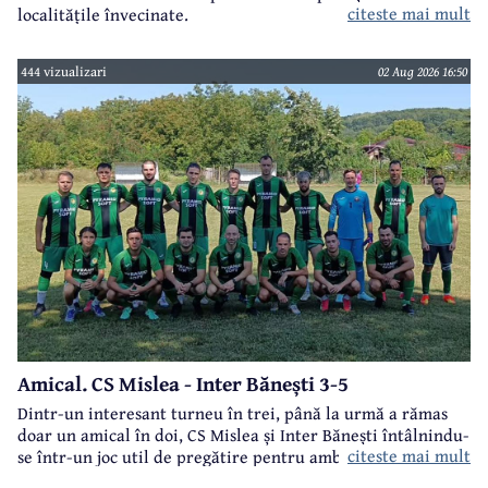
citeste mai mult
localitățile învecinate.
444 vizualizari
02 Aug 2026 16:50
Amical. CS Mislea - Inter Bănești 3-5
Dintr-un interesant turneu în trei, până la urmă a rămas
doar un amical în doi, CS Mislea și Inter Bănești întâlnindu-
citeste mai mult
se într-un joc util de pregătire pentru ambele formații.