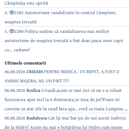
Câmpinița este oprită
4.
2285 Autoturisme vandalizate în centrul Câmpinei,
noaptea trecută
5.
2280 Poliția susține că vandalizarea mai multor
autoturisme de noaptea trecută a fost doar joaca unor copii
cu... castane!
Ultimele comentarii
06.08.2026
CRISADI
PENTRU RODICA : ITI REPET, A FOST O
AVARIE MAJORA, NU UN PIRT !!!!
06.08.2026
Rodica
Crisadi,acum ce mai zici că nu s-a reluat
furnizarea apei nici la 6 dimineata,in ziua de joi?Poate iti
convine sa stai zile la rand fara apa , cred ca toata Campina s-
a săturat de cate ori se tot oprește apa!!
06.08.2026
Radulescu
Cat își mai bat joc de noi acesti indivizi
de la Hidro? Acum nu mai e hotărârea lui Hidro cum spune