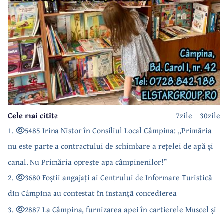
Cele mai citite
7zile
30zile
1.
5485 Irina Nistor în Consiliul Local Câmpina: „Primăria
nu este parte a contractului de schimbare a rețelei de apă și
canal. Nu Primăria oprește apa câmpinenilor!”
2.
3680 Foștii angajați ai Centrului de Informare Turistică
din Câmpina au contestat în instanță concedierea
3.
2887 La Câmpina, furnizarea apei în cartierele Muscel și