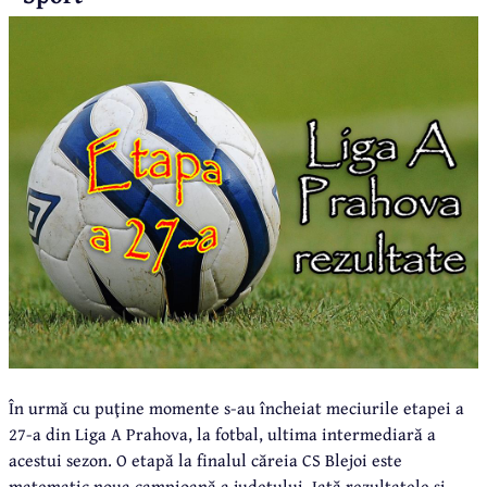
În urmă cu puţine momente s-au încheiat meciurile etapei a
27-a din Liga A Prahova, la fotbal, ultima intermediară a
acestui sezon. O etapă la finalul căreia CS Blejoi este
matematic noua campioană a judeţului. Iată rezultatele şi