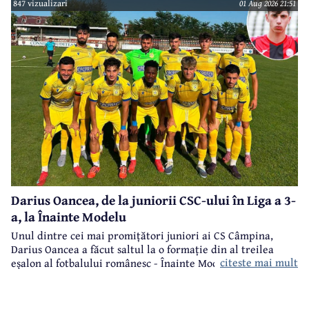
847 vizualizari
01 Aug 2026 21:51
Darius Oancea, de la juniorii CSC-ului în Liga a 3-
a, la Înainte Modelu
Unul dintre cei mai promițători juniori ai CS Câmpina,
Darius Oancea a făcut saltul la o formație din al treilea
citeste mai mult
eșalon al fotbalului românesc - Înainte Modelu, din județul
Călărași.