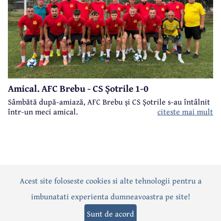
Amical. AFC Brebu - CS Șotrile 1-0
Sâmbătă după-amiază, AFC Brebu și CS Șotrile s-au întâlnit
într-un meci amical.
citeste mai mult
Acest site foloseste cookies si alte tehnologii pentru a
Actualitate
Politică
Social
Eveniment
Interviuri
imbunatati experienta dumneavoastra pe site!
Sănătate
Editorial
Sport
Anunțuri
Joburi
Turism
Sunt de acord