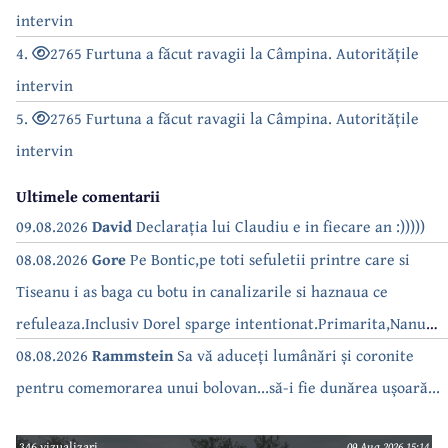
intervin
4.
2765 Furtuna a făcut ravagii la Câmpina. Autoritățile
intervin
5.
2765 Furtuna a făcut ravagii la Câmpina. Autoritățile
intervin
Ultimele comentarii
09.08.2026
David
Declarația lui Claudiu e in fiecare an :)))))
08.08.2026
Gore
Pe Bontic,pe toti sefuletii printre care si
Tiseanu i as baga cu botu in canalizarile si haznaua ce
refuleaza.Inclusiv Dorel sparge intentionat.Primarita,Nanu
bea apa de la robinet.Asta as intreba o si pe Izabel Mitrea
08.08.2026
Rammstein
Sa vă aduceți lumânări și coronite
pentru comemorarea unui bolovan...să-i fie dunărea ușoară...
346 vizualizari
09 Aug 2026 15:14