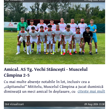
Amical. AS Tg. Vechi Stăncești - Muscelul
Câmpina 2-5
Cu mai multe absențe notabile în lot, inclusiv cea a
„căpitanului” Mititelu, Muscelul Câmpina a jucat duminică
citeste mai mult
dimineață un meci amical în deplasare, cu formația AS Tg.
Vechi Stăncești.
264 vizualizari
09 Aug 2026 13:38