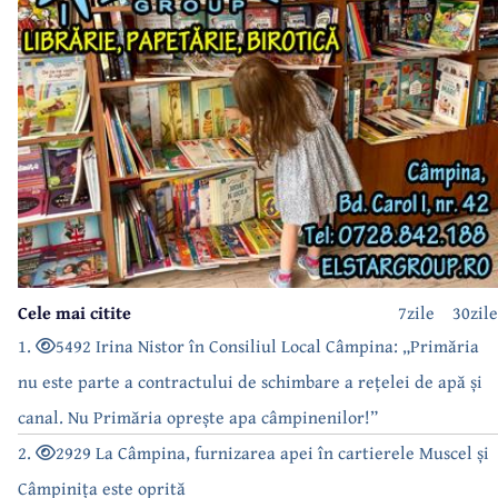
Cele mai citite
7zile
30zile
1.
5492 Irina Nistor în Consiliul Local Câmpina: „Primăria
nu este parte a contractului de schimbare a rețelei de apă și
canal. Nu Primăria oprește apa câmpinenilor!”
2.
2929 La Câmpina, furnizarea apei în cartierele Muscel și
Câmpinița este oprită