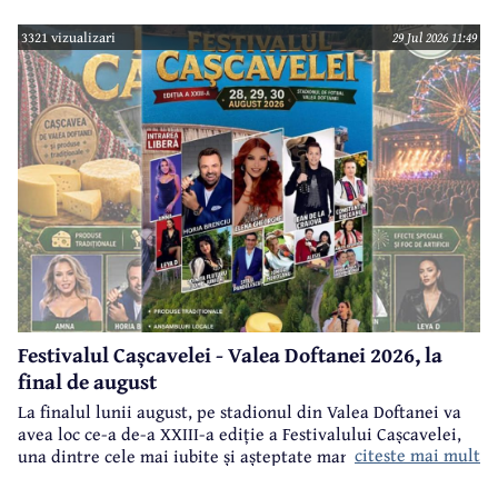
3321 vizualizari
29 Jul 2026 11:49
Festivalul Cașcavelei - Valea Doftanei 2026, la
final de august
La finalul lunii august, pe stadionul din Valea Doftanei va
avea loc ce-a de-a XXIII-a ediție a Festivalului Cașcavelei,
citeste mai mult
una dintre cele mai iubite și așteptate manifestări de acest
gen din județul Prahova.