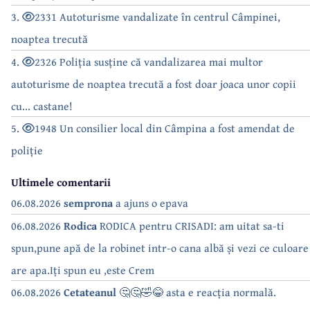
3.
2331 Autoturisme vandalizate în centrul Câmpinei,
noaptea trecută
4.
2326 Poliția susține că vandalizarea mai multor
autoturisme de noaptea trecută a fost doar joaca unor copii
cu... castane!
5.
1948 Un consilier local din Câmpina a fost amendat de
poliție
Ultimele comentarii
06.08.2026
semprona
a ajuns o epava
06.08.2026
Rodica
RODICA pentru CRISADI: am uitat sa-ti
spun,pune apă de la robinet intr-o cana albă și vezi ce culoare
are apa.Iți spun eu ,este Crem
06.08.2026
Cetateanul
🤔🤔🤣😂 asta e reacția normală.