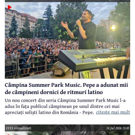
Câmpina Summer Park Music. Pepe a adunat mii
de câmpineni dornici de ritmuri latino
Un nou concert din seria Câmpina Summer Park Music l-a
adus în fața publicul câmpinean pe unul dintre cei mai
citeste mai mult
apreciați soliști latino din România - Pepe.
2153 vizualizari
24 Jul 2026 13:45