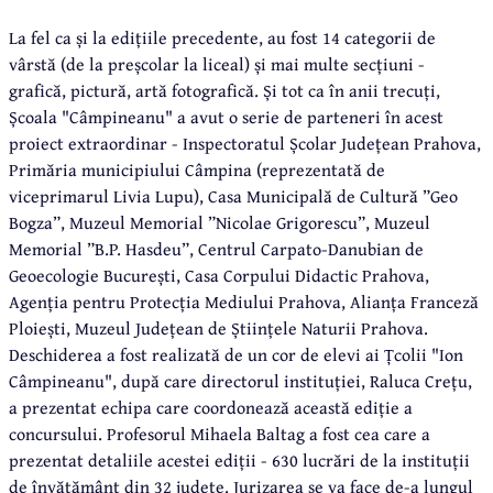
La fel ca și la edițiile precedente, au fost 14 categorii de
vârstă (de la preșcolar la liceal) și mai multe secțiuni -
grafică, pictură, artă fotografică. Și tot ca în anii trecuți,
Școala "Câmpineanu" a avut o serie de parteneri în acest
proiect extraordinar - Inspectoratul Școlar Județean Prahova,
Primăria municipiului Câmpina (reprezentată de
viceprimarul Livia Lupu), Casa Municipală de Cultură ”Geo
Bogza”, Muzeul Memorial ”Nicolae Grigorescu”, Muzeul
Memorial ”B.P. Hasdeu”, Centrul Carpato-Danubian de
Geoecologie București, Casa Corpului Didactic Prahova,
Agenția pentru Protecția Mediului Prahova, Alianța Franceză
Ploiești, Muzeul Județean de Științele Naturii Prahova.
Deschiderea a fost realizată de un cor de elevi ai Țcolii "Ion
Câmpineanu", după care directorul instituției, Raluca Crețu,
a prezentat echipa care coordonează această ediție a
concursului. Profesorul Mihaela Baltag a fost cea care a
prezentat detaliile acestei ediții - 630 lucrări de la instituții
de învățământ din 32 județe. Jurizarea se va face de-a lungul