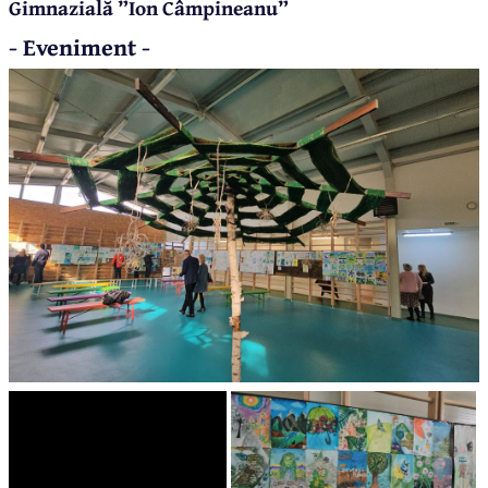
Gimnazială ”Ion Câmpineanu”
- Eveniment -