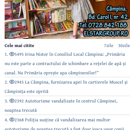
Cele mai citite
7zile
30zile
1.
5495 Irina Nistor în Consiliul Local Câmpina: „Primăria
nu este parte a contractului de schimbare a rețelei de apă și
canal. Nu Primăria oprește apa câmpinenilor!”
2.
2945 La Câmpina, furnizarea apei în cartierele Muscel și
Câmpinița este oprită
3.
2392 Autoturisme vandalizate în centrul Câmpinei,
noaptea trecută
4.
2368 Poliția susține că vandalizarea mai multor
autoturisme de noaptea trecută a fost doar joaca unor copii