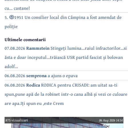
cu... castane!
5.
1951 Un consilier local din Câmpina a fost amendat de
poliție
Ultimele comentarii
07.08.2026
Rammstein
Stingeți lumina...raiul infractorilor...si
ăsta e doar inceputul...trăiască USR partid fascist și bolovan
adolf...
06.08.2026
semprona
a ajuns o epava
06.08.2026
Rodica
RODICA pentru CRISADI: am uitat sa-ti
spun,pune apă de la robinet intr-o cana albă și vezi ce culoare
are apa.Iți spun eu ,este Crem
875 vizualizari
06 Aug 2026 14:14