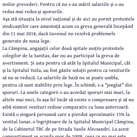
noilor prevederi. Pentru că nu s-au mărit salariile și s-au
redus mai redus și sporurile.
Așa stă situația la nivel național și de aici au pornit protestele
sindicaștilor care amenință acum cu greva generală începând
din 11 mai 2018, dacă Guvenul nu rezolvă problemele
generate de noua lege.
La Câmpina, angajații celor două spitale susțin protestele
colegilor de la Sanitas, dar nu au participat la greva de
avertisment. Și asta pentru că atât la Spitalul Municipal, cât
și la Spitalul Voila, au fost găsite soluții pentru ca veniturile
să nu se reducă. La salariile de bază nu se poate umbla,
pentru că sunt stabilite prin lege. În schimb, s-a "jonglat" din
sporuri. La unele categorii s-au acordat sporuri mai mari, la
altele mai mici, în așa fel încât să existe o compensare și să nu
aibă nimeni venituri reduse comparativ cu luna anterioară.
Există o singură persoană care a pierdut aproximativ 15% la
venitul lunar, o îngrijitoare de la Spitalul Municipal Câmpina,
de la Cabinetul TBC de pe Strada Vasile Alecsandri. La acest
compartiment se acorda spor de 100%, ceea ce nu mai este