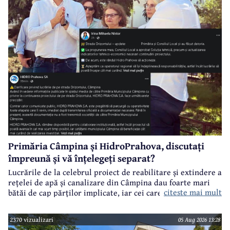
Primăria Câmpina și HidroPrahova, discutați
împreună și vă înțelegeți separat?
Lucrările de la celebrul proiect de reabilitare și extindere a
rețelei de apă și canalizare din Câmpina dau foarte mari
citeste mai mult
bătăi de cap părților implicate, iar cei care suferă sunt
câmpinenii. Exemplul cel mai elocvent - "dureroasa" stradă
Orizontului.
2370 vizualizari
05 Aug 2026 13:28