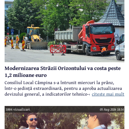
Modernizarea Străzii Orizontului va costa peste
1,2 milioane euro
Consiliul Local Câmpina s-a întrunit miercuri la prânz,
într-o ședință extraordinară, pentru a aproba actualizarea
citeste mai mult
devizului general, a indicatorilor tehnico-economici și a
sumei reprezentând finanțarea de la bugetul local pentru
realizarea modernizării Străzii Orizontului, obiectiv
1884 vizualizari
05 Aug 2026 18:14
finanțat prin Programul Național de Investiții ”Anghel
Saligny”.