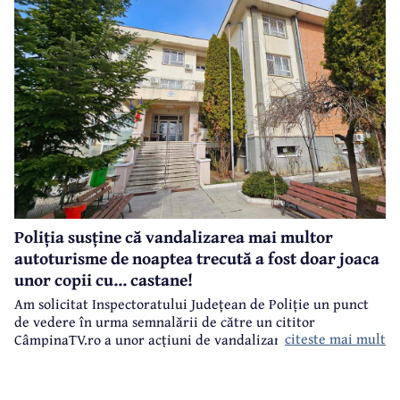
Poliția susține că vandalizarea mai multor
autoturisme de noaptea trecută a fost doar joaca
unor copii cu... castane!
Am solicitat Inspectoratului Județean de Poliție un punct
de vedere în urma semnalării de către un cititor
citeste mai mult
CâmpinaTV.ro a unor acțiuni de vandalizare a unor
autoturisme, noaptea trecută, în centrul municipiului
Câmpina.