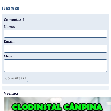
Comentarii
Nume:
Email:
Mesaj:
Comenteaza
Vremea