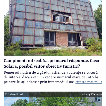
Câmpinenii întreabă... primarul răspunde. Casa
Solară, posibil viitor obiectiv turistic?
Demersul nostru de a găzdui astfel de audiențe se bucură
de interes, dacă avem în vedere numărul mare de întrebări
citeste mai mult
pe care le-ați adresat prin intermediul nostru primarului
municipiului Câmpina, Irina Nistor.
722 vizualizari
05 Aug 2026 19:59