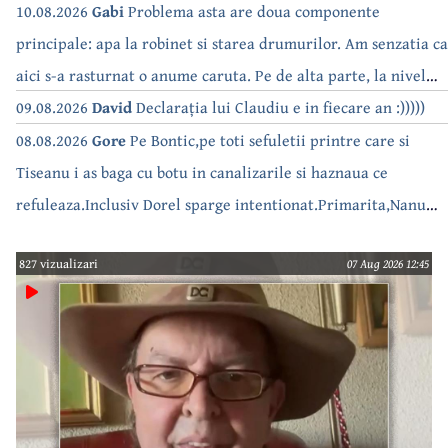
10.08.2026
Gabi
Problema asta are doua componente
principale: apa la robinet si starea drumurilor. Am senzatia ca
aici s-a rasturnat o anume caruta. Pe de alta parte, la nivel
national, serialul asta deja a difuzat episoadele 'fara apa' si
09.08.2026
David
Declarația lui Claudiu e in fiecare an :)))))
'fara energie'. Banuiesc ca urmeaza episodul 'fara hrana'.
08.08.2026
Gore
Pe Bontic,pe toti sefuletii printre care si
Tiseanu i as baga cu botu in canalizarile si haznaua ce
refuleaza.Inclusiv Dorel sparge intentionat.Primarita,Nanu
bea apa de la robinet.Asta as intreba o si pe Izabel Mitrea
827 vizualizari
07 Aug 2026 12:45