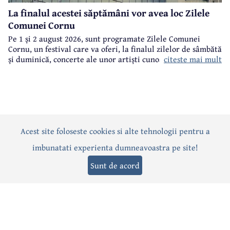
La finalul acestei săptămâni vor avea loc Zilele
Comunei Cornu
Pe 1 și 2 august 2026, sunt programate Zilele Comunei
Cornu, un festival care va oferi, la finalul zilelor de sâmbătă
citeste mai mult
și duminică, concerte ale unor artiști cunoscuți.
Acest site foloseste cookies si alte tehnologii pentru a
Actualitate
Politică
Social
Eveniment
Interviuri
imbunatati experienta dumneavoastra pe site!
Sănătate
Editorial
Sport
Anunțuri
Joburi
Turism
Sunt de acord
Termeni și condiții
-
Politica de confidențialitate
-
Politica cookies
© 2026 Câmpina TV