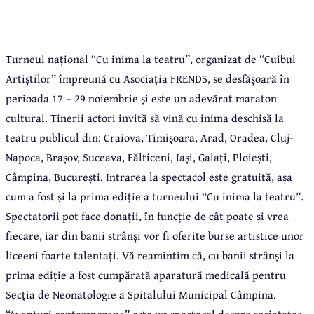
Turneul național “Cu inima la teatru”, organizat de “Cuibul
Artiștilor” împreună cu Asociația FRENDS, se desfășoară în
perioada 17 – 29 noiembrie și este un adevărat maraton
cultural. Tinerii actori invită să vină cu inima deschisă la
teatru publicul din: Craiova, Timișoara, Arad, Oradea, Cluj-
Napoca, Brașov, Suceava, Fălticeni, Iași, Galați, Ploiești,
Câmpina, București.
Intrarea la spectacol este gratuită, așa
cum a fost și la prima ediție a turneului “Cu inima la teatru”.
Spectatorii pot face donații, în funcție de cât poate și vrea
fiecare, iar din banii strânși vor fi oferite burse artistice unor
liceeni foarte talentați. Vă reamintim că, cu banii strânși la
prima ediție a fost cumpărată aparatură medicală pentru
Secția de Neonatologie a Spitalului Municipal Câmpina.
“Aventuri contemporane” este un spectacol despre societatea