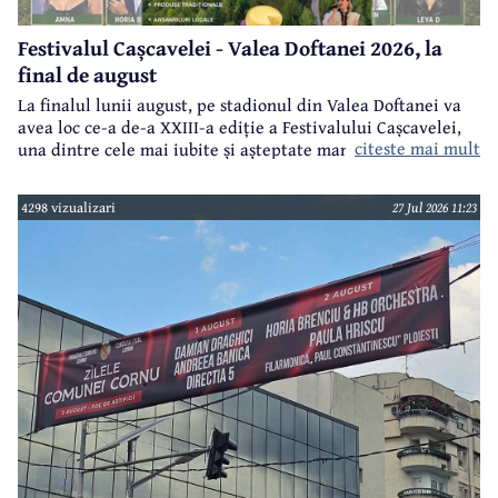
Festivalul Cașcavelei - Valea Doftanei 2026, la
final de august
La finalul lunii august, pe stadionul din Valea Doftanei va
avea loc ce-a de-a XXIII-a ediție a Festivalului Cașcavelei,
citeste mai mult
una dintre cele mai iubite și așteptate manifestări de acest
gen din județul Prahova.
4298 vizualizari
27 Jul 2026 11:23