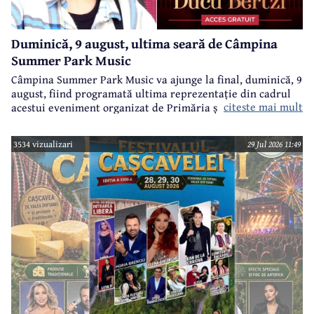
Duminică, 9 august, ultima seară de Câmpina
Summer Park Music
Câmpina Summer Park Music va ajunge la final, duminică, 9
august, fiind programată ultima reprezentație din cadrul
citeste mai mult
acestui eveniment organizat de Primăria și Consiliul Local
Câmpina și Casa de Cultură „Geo Bogza” Câmpia.
3534 vizualizari
29 Jul 2026 11:49