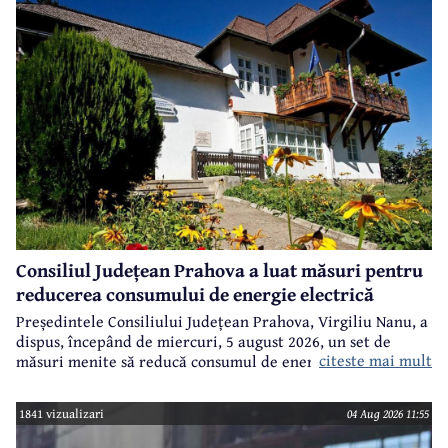
Consiliul Județean Prahova a luat măsuri pentru
reducerea consumului de energie electrică
Președintele Consiliului Județean Prahova, Virgiliu Nanu, a
dispus, începând de miercuri, 5 august 2026, un set de
citeste mai mult
măsuri menite să reducă consumul de energie electrică în
toate imobilele aflate în proprietatea Consiliului Județean,
ca parte a unui demers mai amplu de utilizare responsabilă
1841 vizualizari
04 Aug 2026 11:55
a fondurilor publice.