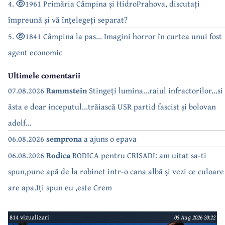
4.
1961 Primăria Câmpina și HidroPrahova, discutați
împreună și vă înțelegeți separat?
5.
1841 Câmpina la pas... Imagini horror în curtea unui fost
agent economic
Ultimele comentarii
07.08.2026
Rammstein
Stingeți lumina...raiul infractorilor...si
ăsta e doar inceputul...trăiască USR partid fascist și bolovan
adolf...
06.08.2026
semprona
a ajuns o epava
06.08.2026
Rodica
RODICA pentru CRISADI: am uitat sa-ti
spun,pune apă de la robinet intr-o cana albă și vezi ce culoare
are apa.Iți spun eu ,este Crem
814 vizualizari
05 Aug 2026 20:22