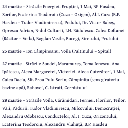
24 martie
– Străzile Energiei, Erupţiei, 1 Mai, BP Hasdeu,
Zorilor, Ecaterina Teodoroiu (Cuza – Oxigen), Al.I. Cuza (B.P.
Hasdeu – Tudor Vladimirescu), Podului, Dr. Victor Babeş,
Oprescu Adrian, B-dul Culturii, I.H. Rădulescu, Calea Doftanei
(Răcitor – Voila), Bogdan Vasile, Bucegi, Siretului, Prutului
25 martie
– Ion Câmpineanu, Voila (Paltinului – Spital)
27 martie
- Străzile Sondei, Maramureş, Toma Ionescu, Ana
Ipătescu, Aleea Margaretei, Victoriei, Aleea Cutezători, 1 Mai,
Calea Dacia, Slt. Erou Puiu Sorin; Câmpiniţa (sens giratoriu –
bazine apă), Rahovei, C. Istrati, Gornistului
28 martie
– Străzile Voila, Cărămidari, Fermei, Florilor, Teilor,
Văii, Pădurii, Tudor Vladimirescu, Milcovului, Democraţiei,
Alexandru Odobescu, Conductelor, Al. I. Cuza, Orizontului,
Ecaterina Teodoroiu, Alexandru Vlahuţă, B.P. Hasdeu