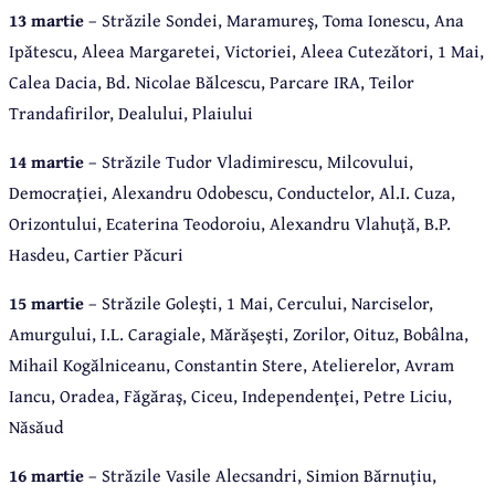
13 martie
– Străzile Sondei, Maramureş, Toma Ionescu, Ana
Ipătescu, Aleea Margaretei, Victoriei, Aleea Cutezători, 1 Mai,
Calea Dacia, Bd. Nicolae Bălcescu, Parcare IRA, Teilor
Trandafirilor, Dealului, Plaiului
14 martie
– Străzile Tudor Vladimirescu, Milcovului,
Democraţiei, Alexandru Odobescu, Conductelor, Al.I. Cuza,
Orizontului, Ecaterina Teodoroiu, Alexandru Vlahuţă, B.P.
Hasdeu, Cartier Păcuri
15 martie
– Străzile Goleşti, 1 Mai, Cercului, Narciselor,
Amurgului, I.L. Caragiale, Mărăşeşti, Zorilor, Oituz, Bobâlna,
Mihail Kogălniceanu, Constantin Stere, Atelierelor, Avram
Iancu, Oradea, Făgăraş, Ciceu, Independenţei, Petre Liciu,
Năsăud
16 martie
– Străzile Vasile Alecsandri, Simion Bărnuţiu,