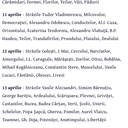
Cărămidari, Fermei, Florilor, Teilor, Văii, Pădurii
11 aprilie
- Străzile Tudor Vladimirescu, Milcovului,
Democraţiei, Alexandru Odobescu, Conductelor, Al.I. Cuza,
Orizontului, Ecaterina Teodoroiu, Alexandru Vlahuţă, B.P.
Hasdeu, Teilor, Trandafirilor, Prundului, Plaiului, Dealului
12 aprilie
- Străzile Goleşti, 1 Mai, Cercului, Narciselor,
Amurgului, I.L. Caragiale, Mărăşeşti, Zorilor, Oituz, Bobâlna,
Mihail Kogălniceanu, Constantin Stere, Muscelului, Vasile
Lucaci, Fântânii, Ghiocei, Livezi
13 aprilie
- Străzile Vasile Alecsandri, Simion Bărnuţiu,
George Bariţiu, Ardealului, Scărişoara, Plevnei, Griviţei,
Castanilor, Bucea, Badea Cârţan, Verii, Școlii, Unirii,
Schelelor, Popa Șapcă, Gherea, Pomilor, Aurel Vlaicu,
Toamnei, Gh. Doja, Poieniței, Anotimpului, Libertății