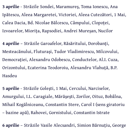
3 aprilie
- Străzile Sondei, Maramureş, Toma Ionescu, Ana
Ipătescu, Aleea Margaretei, Victoriei, Aleea Cutezători, 1 Mai,
Calea Dacia, Bd. Nicolae Bălcescu, Câmpului, Clopoței,
Izvoarelor, Miorița, Rapsodiei, Andrei Mureșan, Nucilor
4 aprilie
– Străzile Garoafelor, Răsăritului, Dorobanți,
Mesteacănului, Fluturași, Tudor Vladimirescu, Milcovului,
Democraţiei, Alexandru Odobescu, Conductelor, Al.I. Cuza,
Orizontului, Ecaterina Teodoroiu, Alexandru Vlahuţă, B.P.
Hasdeu
5 aprilie
- Străzile Goleşti, 1 Mai, Cercului, Narciselor,
Amurgului, I.L. Caragiale, Mărăşeşti, Zorilor, Oituz, Bobâlna,
Mihail Kogălniceanu, Constantin Stere, Carol I (sens giratoriu
– bazine apă), Rahovei, Gornistului, Constantin Istrate
6 aprilie
– Străzile Vasile Alecsandri, Simion Bărnuţiu, George