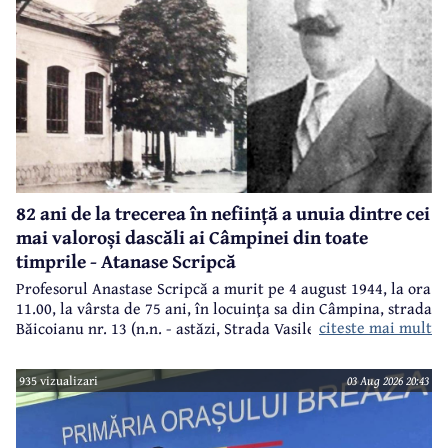
82 ani de la trecerea în neființă a unuia dintre cei
mai valoroși dascăli ai Câmpinei din toate
timprile - Atanase Scripcă
Profesorul Anastase Scripcă a murit pe 4 august 1944, la ora
11.00, la vârsta de 75 ani, în locuinţa sa din Câmpina, strada
citeste mai mult
Băicoianu nr. 13 (n.n. - astăzi, Strada Vasile Alecsandri).
Este înmormântat în cimitirul central (Bobâlna de azi).
Ulterior, meşterul popular Nicolae Goage aşează aici, în
935 vizualizari
03 Aug 2026 20:43
memoria sa şi a soţiei, Maria Scripcă, o troiţă din lemn
sculptat,care astăzi, din păcate, nu mai există.