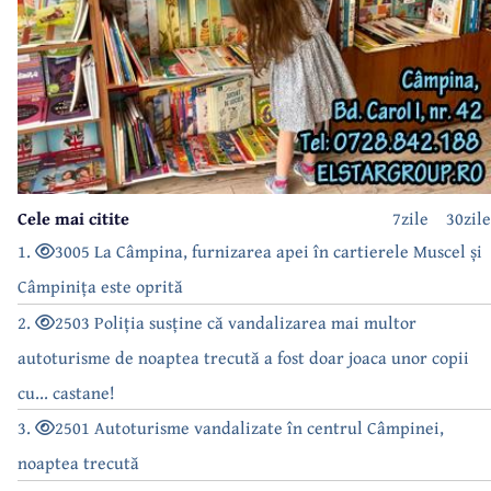
Cele mai citite
7zile
30zile
1.
3005 La Câmpina, furnizarea apei în cartierele Muscel și
Câmpinița este oprită
2.
2503 Poliția susține că vandalizarea mai multor
autoturisme de noaptea trecută a fost doar joaca unor copii
cu... castane!
3.
2501 Autoturisme vandalizate în centrul Câmpinei,
noaptea trecută