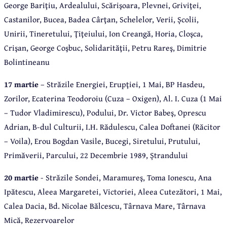
George Bariţiu, Ardealului, Scărişoara, Plevnei, Griviţei,
Castanilor, Bucea, Badea Cârţan, Schelelor, Verii, Școlii,
Unirii, Tineretului, Ţiţeiului, Ion Creangă, Horia, Cloşca,
Crişan, George Coşbuc, Solidarităţii, Petru Rareş, Dimitrie
Bolintineanu
17 martie
– Străzile Energiei, Erupţiei, 1 Mai, BP Hasdeu,
Zorilor, Ecaterina Teodoroiu (Cuza – Oxigen), Al. I. Cuza (1 Mai
– Tudor Vladimirescu), Podului, Dr. Victor Babeş, Oprescu
Adrian, B-dul Culturii, I.H. Rădulescu, Calea Doftanei (Răcitor
– Voila), Erou Bogdan Vasile, Bucegi, Siretului, Prutului,
Primăverii, Parcului, 22 Decembrie 1989, Ștrandului
20 martie
- Străzile Sondei, Maramureş, Toma Ionescu, Ana
Ipătescu, Aleea Margaretei, Victoriei, Aleea Cutezători, 1 Mai,
Calea Dacia, Bd. Nicolae Bălcescu, Târnava Mare, Târnava
Mică, Rezervoarelor