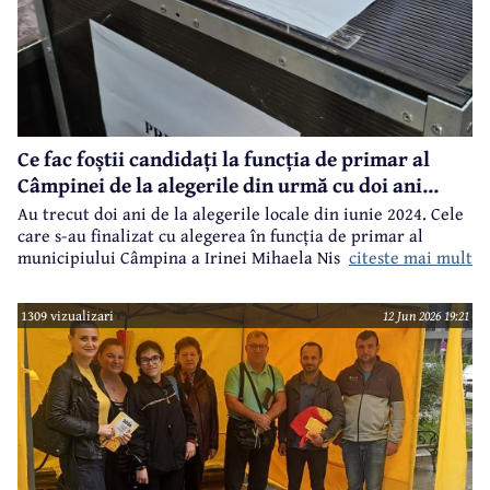
Ce fac foștii candidați la funcția de primar al
Câmpinei de la alegerile din urmă cu doi ani...
Au trecut doi ani de la alegerile locale din iunie 2024. Cele
care s-au finalizat cu alegerea în funcția de primar al
citeste mai mult
municipiului Câmpina a Irinei Mihaela Nistor, care l-a
învins pe primarul în funcție de atunci, Alin Ioan
Moldoveanu.
1309 vizualizari
12 Jun 2026 19:21