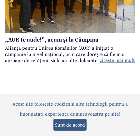
„AUR te aude!”, acum și la Câmpina
Alianța pentru Unirea Românilor (AUR) a inițiat o
campanie la nivel național, prin care dorește să fie mai
citeste mai mult
aproape de cetățeni, să le asculte doleanțele și problemele.
„AUR te aude!” este numele acestei campanii care a ajuns și
la Câmpina.
Acest site foloseste cookies si alte tehnologii pentru a
Actualitate
Politică
Social
Eveniment
Interviuri
imbunatati experienta dumneavoastra pe site!
Sănătate
Editorial
Sport
Anunțuri
Joburi
Turism
Sunt de acord
Termeni și condiții
-
Politica de confidențialitate
-