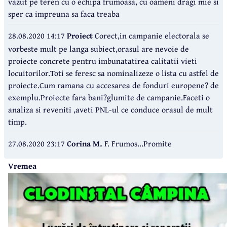
vazut pe teren cu o echipa frumoasa, cu oameni dragi mie si
sper ca impreuna sa faca treaba
28.08.2020 14:17
Proiect
Corect,in campanie electorala se
vorbeste mult pe langa subiect,orasul are nevoie de
proiecte concrete pentru imbunatatirea calitatii vieti
locuitorilor.Toti se feresc sa nominalizeze o lista cu astfel de
proiecte.Cum ramana cu accesarea de fonduri europene? de
exemplu.Proiecte fara bani?glumite de campanie.Faceti o
analiza si reveniti ,aveti PNL-ul ce conduce orasul de mult
timp.
27.08.2020 23:17
Corina M.
F. Frumos...Promite
Vremea