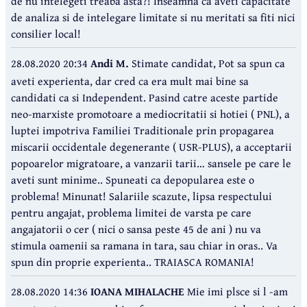
de nu intelegeti treaba asta?! Inseamna ca aveti capacitate
de analiza si de intelegare limitate si nu meritati sa fiti nici
consilier local!
28.08.2020 20:34
Andi M.
Stimate candidat, Pot sa spun ca
aveti experienta, dar cred ca era mult mai bine sa
candidati ca si Independent. Pasind catre aceste partide
neo-marxiste promotoare a mediocritatii si hotiei ( PNL), a
luptei impotriva Familiei Traditionale prin propagarea
miscarii occidentale degenerante ( USR-PLUS), a acceptarii
popoarelor migratoare, a vanzarii tarii… sansele pe care le
aveti sunt minime.. Spuneati ca depopularea este o
problema! Minunat! Salariile scazute, lipsa respectului
pentru angajat, problema limitei de varsta pe care
angajatorii o cer ( nici o sansa peste 45 de ani ) nu va
stimula oamenii sa ramana in tara, sau chiar in oras.. Va
spun din proprie experienta.. TRAIASCA ROMANIA!
28.08.2020 14:36
IOANA MIHALACHE
Mie imi plsce si l -am