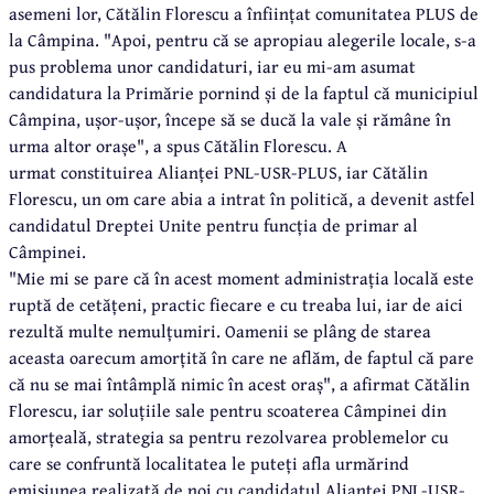
asemeni lor, Cătălin Florescu a înființat comunitatea PLUS de
la Câmpina. "Apoi, pentru că se apropiau alegerile locale, s-a
pus problema unor candidaturi, iar eu mi-am asumat
candidatura la Primărie pornind și de la faptul că municipiul
Câmpina, ușor-ușor, începe să se ducă la vale și rămâne în
urma altor orașe", a spus Cătălin Florescu. A
urmat constituirea Alianței PNL-USR-PLUS, iar Cătălin
Florescu, un om care abia a intrat în politică, a devenit astfel
candidatul Dreptei Unite pentru funcția de primar al
Câmpinei.
"Mie mi se pare că în acest moment administrația locală este
ruptă de cetățeni, practic fiecare e cu treaba lui, iar de aici
rezultă multe nemulțumiri. Oamenii se plâng de starea
aceasta oarecum amorțită în care ne aflăm, de faptul că pare
că nu se mai întâmplă nimic în acest oraș", a afirmat Cătălin
Florescu, iar soluțiile sale pentru scoaterea Câmpinei din
amorțeală, strategia sa pentru rezolvarea problemelor cu
care se confruntă localitatea le puteți afla urmărind
emisiunea realizată de noi cu candidatul Alianței PNL-USR-