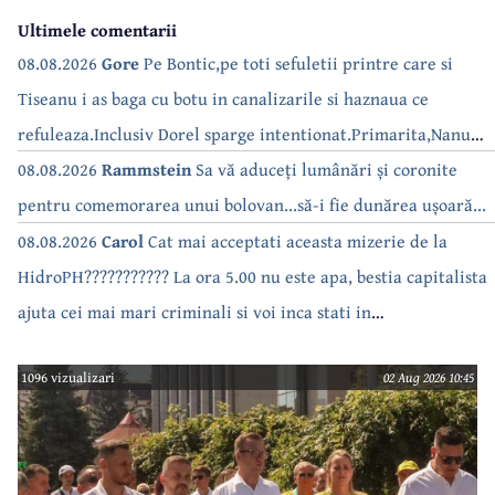
Ultimele comentarii
08.08.2026
Gore
Pe Bontic,pe toti sefuletii printre care si
Tiseanu i as baga cu botu in canalizarile si haznaua ce
refuleaza.Inclusiv Dorel sparge intentionat.Primarita,Nanu
bea apa de la robinet.Asta as intreba o si pe Izabel Mitrea
08.08.2026
Rammstein
Sa vă aduceți lumânări și coronite
pentru comemorarea unui bolovan...să-i fie dunărea ușoară...
08.08.2026
Carol
Cat mai acceptati aceasta mizerie de la
HidroPH??????????? La ora 5.00 nu este apa, bestia capitalista
ajuta cei mai mari criminali si voi inca stati in
case???????????????
1096 vizualizari
02 Aug 2026 10:45