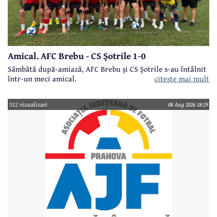
Amical. AFC Brebu - CS Șotrile 1-0
Sâmbătă după-amiază, AFC Brebu și CS Șotrile s-au întâlnit
într-un meci amical.
citeste mai mult
312 vizualizari
08 Aug 2026 18:29