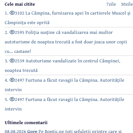
Cele mai citite
7zile
30zile
1.
3102 La Câmpina, furnizarea apei în cartierele Muscel și
Câmpinița este oprită
2.
2595 Poliția susține că vandalizarea mai multor
autoturisme de noaptea trecută a fost doar joaca unor copii
cu... castane!
3.
2539 Autoturisme vandalizate în centrul Câmpinei,
noaptea trecută
4.
2497 Furtuna a făcut ravagii la Câmpina. Autoritățile
intervin
5.
2497 Furtuna a făcut ravagii la Câmpina. Autoritățile
intervin
Ultimele comentarii
08.08.2026
Gore
Pe Bontic,pe toti sefuletii printre care si