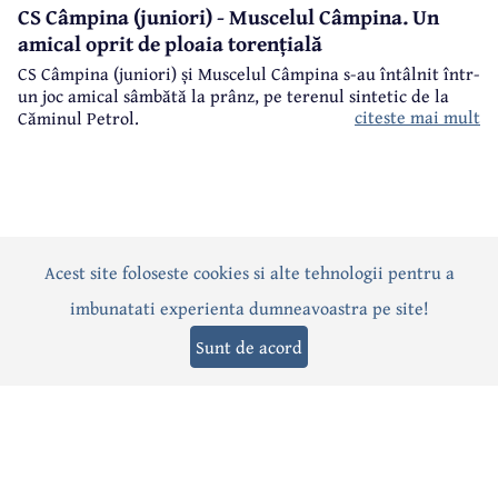
CS Câmpina (juniori) - Muscelul Câmpina. Un
amical oprit de ploaia torențială
CS Câmpina (juniori) și Muscelul Câmpina s-au întâlnit într-
un joc amical sâmbătă la prânz, pe terenul sintetic de la
citeste mai mult
Căminul Petrol.
Acest site foloseste cookies si alte tehnologii pentru a
Actualitate
Politică
Social
Eveniment
Interviuri
imbunatati experienta dumneavoastra pe site!
Sănătate
Editorial
Sport
Anunțuri
Joburi
Turism
Sunt de acord
Termeni și condiții
-
Politica de confidențialitate
-
Politica cookies
© 2026 Câmpina TV