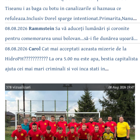
Tiseanu i as baga cu botu in canalizarile si haznaua ce
refuleaza.Inclusiv Dorel sparge intentionat.Primarita,Nanu
bea apa de la robinet.Asta as intreba o si pe Izabel Mitrea
08.08.2026
Rammstein
Sa vă aduceți lumânări și coronite
pentru comemorarea unui bolovan...să-i fie dunărea ușoară...
08.08.2026
Carol
Cat mai acceptati aceasta mizerie de la
HidroPH??????????? La ora 5.00 nu este apa, bestia capitalista
ajuta cei mai mari criminali si voi inca stati in
case???????????????
378 vizualizari
08 Aug 2026 19:47