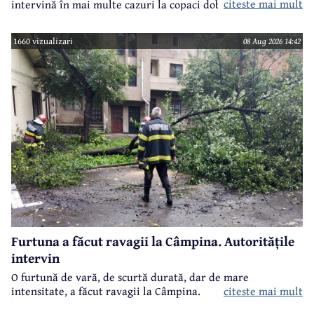
citeste mai mult
intervină în mai multe cazuri la copaci doborâți în urma
furtunii de sâmbătă de la prânz.
1660 vizualizari
08 Aug 2026 14:42
Furtuna a făcut ravagii la Câmpina. Autoritățile
intervin
O furtună de vară, de scurtă durată, dar de mare
intensitate, a făcut ravagii la Câmpina.
citeste mai mult