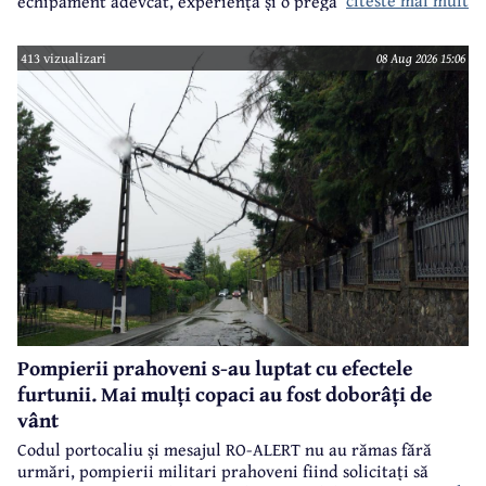
citeste mai mult
echipament adevcat, experiență și o pregătire specifică.
413 vizualizari
08 Aug 2026 15:06
Pompierii prahoveni s-au luptat cu efectele
furtunii. Mai mulți copaci au fost doborâți de
vânt
Codul portocaliu și mesajul RO-ALERT nu au rămas fără
urmări, pompierii militari prahoveni fiind solicitați să