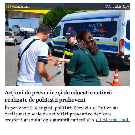
459 vizualizari
07 Aug 2026 10:59
Acțiuni de prevenire și de educație rutieră
realizate de polițiștii prahoveni
În perioada 5–6 august, polițiștii Serviciului Rutier au
desfășurat o serie de activități preventive dedicate
citeste mai mult
creșterii gradului de siguranță rutieră și promovării unui
comportament responsabil în trafic, în contextul sezonului
estival.