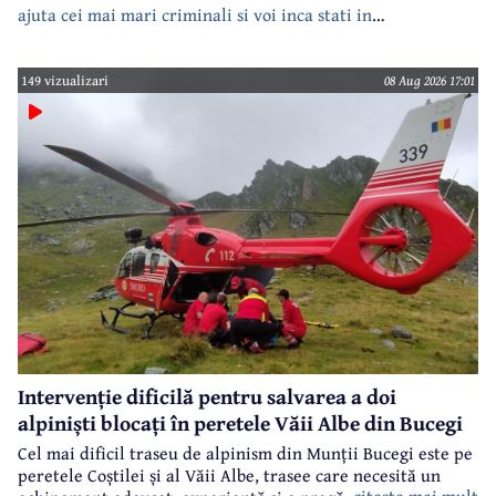
ajuta cei mai mari criminali si voi inca stati in
case???????????????
149 vizualizari
08 Aug 2026 17:01
Intervenție dificilă pentru salvarea a doi
alpiniști blocați în peretele Văii Albe din Bucegi
Cel mai dificil traseu de alpinism din Munții Bucegi este pe
peretele Coștilei și al Văii Albe, trasee care necesită un