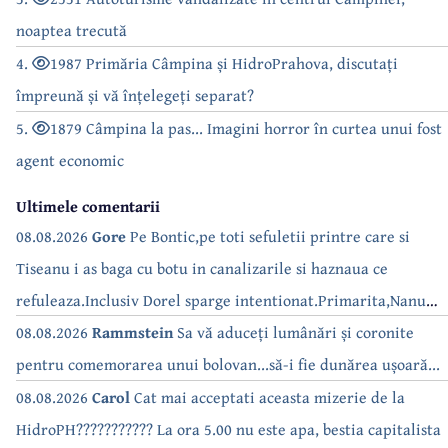
noaptea trecută
4.
1987 Primăria Câmpina și HidroPrahova, discutați
împreună și vă înțelegeți separat?
5.
1879 Câmpina la pas... Imagini horror în curtea unui fost
agent economic
Ultimele comentarii
08.08.2026
Gore
Pe Bontic,pe toti sefuletii printre care si
Tiseanu i as baga cu botu in canalizarile si haznaua ce
refuleaza.Inclusiv Dorel sparge intentionat.Primarita,Nanu
bea apa de la robinet.Asta as intreba o si pe Izabel Mitrea
08.08.2026
Rammstein
Sa vă aduceți lumânări și coronite
pentru comemorarea unui bolovan...să-i fie dunărea ușoară...
08.08.2026
Carol
Cat mai acceptati aceasta mizerie de la
HidroPH??????????? La ora 5.00 nu este apa, bestia capitalista