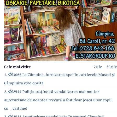
Cele mai citite
7zile
30zile
1.
3065 La Câmpina, furnizarea apei în cartierele Muscel și
Câmpinița este oprită
2.
2544 Poliția susține că vandalizarea mai multor
autoturisme de noaptea trecută a fost doar joaca unor copii
cu... castane!
3.
2531 Autoturisme vandalizate în centrul Câmpinei,