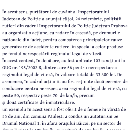
În acest sens, purtătorul de cuvânt al Inspectoratului
Județean de Poliție a anunțat că joi, 24 noiembrie, polițiștii
rutieri din cadrul Inspectoratului de Poliție Județean Prahova
au organizat o acțiune, cu radare în cascadă, pe drumurile
naționale din județ, pentru combaterea principalelor cauze
generatoare de accidente rutiere, în special a celor produse
pe fondul nerespectării regimului legal de viteză.
În acest context, în două ore, au fost aplicate 103 sancțiuni la
OUG nr. 195/2002 R, dintre care 66 pentru nerespectarea
regimului legal de viteză, în valoare totală de 33.300 lei. De
asemenea, în cadrul acțiunii, au fost reținute două permise de
conducere pentru nerespectarea regimului legal de viteză, cu
peste 50, respectiv peste 70 de km/h, precum
și două certificate de înmatriculare.
un exemplu în acest sens a fost oferit de o femeie în vârstă de
55 de ani, din comuna Păulești a condus un autoturism pe
Drumul Național 1, în afara orașului Băicoi, pe un sector de