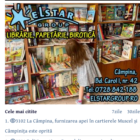
Cele mai citite
7zile
30zile
1.
3102 La Câmpina, furnizarea apei în cartierele Muscel și
Câmpinița este oprită