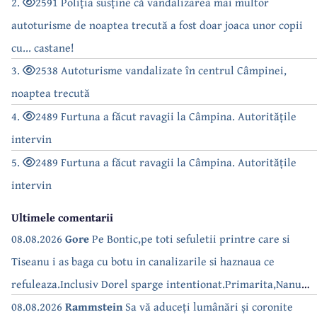
2.
2591 Poliția susține că vandalizarea mai multor
autoturisme de noaptea trecută a fost doar joaca unor copii
cu... castane!
3.
2538 Autoturisme vandalizate în centrul Câmpinei,
noaptea trecută
4.
2489 Furtuna a făcut ravagii la Câmpina. Autoritățile
intervin
5.
2489 Furtuna a făcut ravagii la Câmpina. Autoritățile
intervin
Ultimele comentarii
08.08.2026
Gore
Pe Bontic,pe toti sefuletii printre care si
Tiseanu i as baga cu botu in canalizarile si haznaua ce
refuleaza.Inclusiv Dorel sparge intentionat.Primarita,Nanu
bea apa de la robinet.Asta as intreba o si pe Izabel Mitrea
08.08.2026
Rammstein
Sa vă aduceți lumânări și coronite