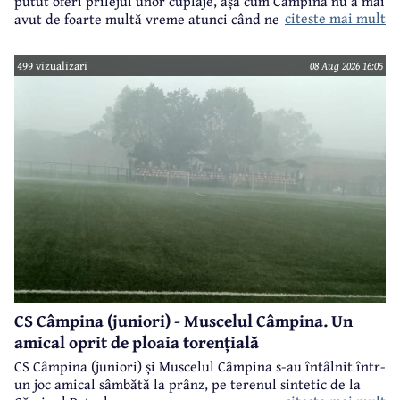
putut oferi prilejul unor cuplaje, așa cum Câmpina nu a mai
citeste mai mult
avut de foarte multă vreme atunci când ne referim la
meciuri oficiale de seniori.
499 vizualizari
08 Aug 2026 16:05
CS Câmpina (juniori) - Muscelul Câmpina. Un
amical oprit de ploaia torențială
CS Câmpina (juniori) și Muscelul Câmpina s-au întâlnit într-
un joc amical sâmbătă la prânz, pe terenul sintetic de la