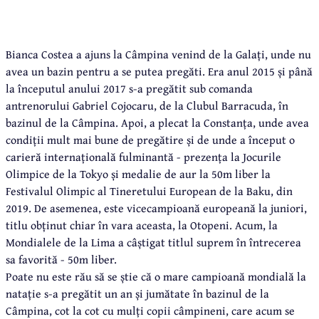
Bianca Costea a ajuns la Câmpina venind de la Galați, unde nu
avea un bazin pentru a se putea pregăti. Era anul 2015 și până
la începutul anului 2017 s-a pregătit sub comanda
antrenorului Gabriel Cojocaru, de la Clubul Barracuda, în
bazinul de la Câmpina. Apoi, a plecat la Constanța, unde avea
condiții mult mai bune de pregătire și de unde a început o
carieră internațională fulminantă - prezența la Jocurile
Olimpice de la Tokyo și medalie de aur la 50m liber la
Festivalul Olimpic al Tineretului European de la Baku, din
2019. De asemenea, este vicecampioană europeană la juniori,
titlu obținut chiar în vara aceasta, la Otopeni. Acum, la
Mondialele de la Lima a câștigat titlul suprem în întrecerea
sa favorită - 50m liber.
Poate nu este rău să se știe că o mare campioană mondială la
natație s-a pregătit un an și jumătate în bazinul de la
Câmpina, cot la cot cu mulți copii câmpineni, care acum se