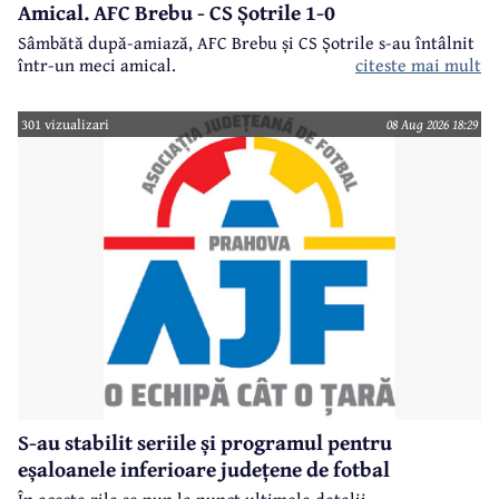
Amical. AFC Brebu - CS Șotrile 1-0
Sâmbătă după-amiază, AFC Brebu și CS Șotrile s-au întâlnit
într-un meci amical.
citeste mai mult
301 vizualizari
08 Aug 2026 18:29
S-au stabilit seriile și programul pentru
eșaloanele inferioare județene de fotbal
În aceste zile se pun la punct ultimele detalii