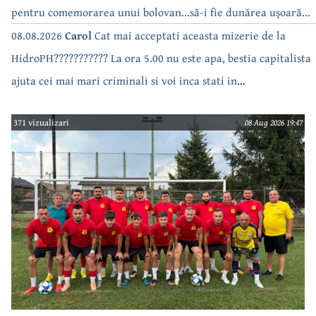
pentru comemorarea unui bolovan...să-i fie dunărea ușoară...
08.08.2026
Carol
Cat mai acceptati aceasta mizerie de la
HidroPH??????????? La ora 5.00 nu este apa, bestia capitalista
ajuta cei mai mari criminali si voi inca stati in
case???????????????
371 vizualizari
08 Aug 2026 19:47