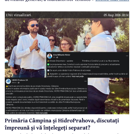
sumei reprezentând finanțarea de la bugetul local pentru
realizarea modernizării Străzii Orizontului, obiectiv
1761 vizualizari
05 Aug 2026 18:14
finanțat prin Programul Național de Investiții ”Anghel
Saligny”.
Primăria Câmpina și HidroPrahova, discutați
împreună și vă înțelegeți separat?