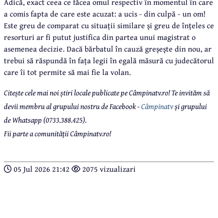
Adică, exact ceea ce făcea omul respectiv în momentul în care
a comis fapta de care este acuzat: a ucis - din culpă - un om!
Este greu de comparat cu situații similare și greu de înțeles ce
resorturi ar fi putut justifica din partea unui magistrat o
asemenea decizie. Dacă bărbatul în cauză greșește din nou, ar
trebui să răspundă în fața legii în egală măsură cu judecătorul
care îi tot permite să mai fie la volan.
Citește cele mai noi știri locale publicate pe Câmpinatv.ro! Te invităm să
devii membru al grupului nostru de Facebook -
Câmpinatv
și grupului
de Whatsapp (0733.388.425).
Fii parte a comunității Câmpinatv.ro!
05 Jul 2026 21:42
2075 vizualizari