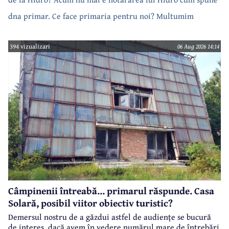
dna primar. Ce face primaria pentru noi? Multumim
394 vizualizari
06 Aug 2026 14:14
Câmpinenii întreabă... primarul răspunde. Casa
Solară, posibil viitor obiectiv turistic?
Demersul nostru de a găzdui astfel de audiențe se bucură
de interes, dacă avem în vedere numărul mare de întrebări