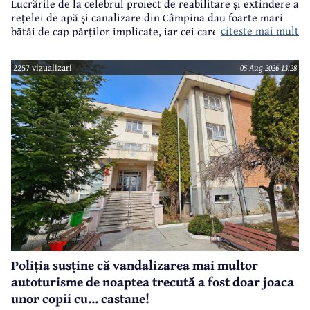
Lucrările de la celebrul proiect de reabilitare și extindere a
rețelei de apă și canalizare din Câmpina dau foarte mari
citeste mai mult
bătăi de cap părților implicate, iar cei care suferă sunt
câmpinenii. Exemplul cel mai elocvent - "dureroasa" stradă
Orizontului.
2257 vizualizari
05 Aug 2026 13:28
Poliția susține că vandalizarea mai multor
autoturisme de noaptea trecută a fost doar joaca
unor copii cu... castane!