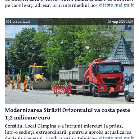
citeste mai mult
pe care le-ați adresat prin intermediul nostru primarului
municipiului Câmpina, Irina Nistor.
551 vizualizari
05 Aug 2026 19:59
Modernizarea Străzii Orizontului va costa peste
1,2 milioane euro
Consiliul Local Câmpina s-a întrunit miercuri la prânz,
într-o ședință extraordinară, pentru a aproba actualizarea
citeste mai mult
devizului general, a indicatorilor tehnico-economici și a