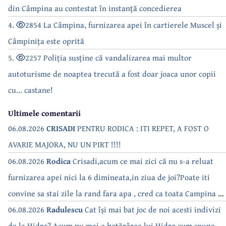
din Câmpina au contestat în instanță concedierea
4.
2854 La Câmpina, furnizarea apei în cartierele Muscel și
Câmpinița este oprită
5.
2257 Poliția susține că vandalizarea mai multor
autoturisme de noaptea trecută a fost doar joaca unor copii
cu... castane!
Ultimele comentarii
06.08.2026
CRISADI
PENTRU RODICA : ITI REPET, A FOST O
AVARIE MAJORA, NU UN PIRT !!!!
06.08.2026
Rodica
Crisadi,acum ce mai zici că nu s-a reluat
furnizarea apei nici la 6 dimineata,in ziua de joi?Poate iti
convine sa stai zile la rand fara apa , cred ca toata Campina s-
a săturat de cate ori se tot oprește apa!!
06.08.2026
Radulescu
Cat își mai bat joc de noi acesti indivizi
de la Hidro? Acum nu mai e hotărârea lui Hidro cum spune