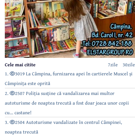
Cele mai citite
7zile
30zile
1.
3019 La Câmpina, furnizarea apei în cartierele Muscel și
Câmpinița este oprită
2.
2507 Poliția susține că vandalizarea mai multor
autoturisme de noaptea trecută a fost doar joaca unor copii
cu... castane!
3.
2504 Autoturisme vandalizate în centrul Câmpinei,
noaptea trecută