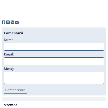
Comentarii
Nume:
Email:
Mesaj:
Comenteaza
Vremea