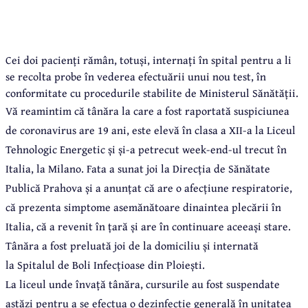
Cei doi pacienți rămân, totuși, internați în spital pentru a li
se recolta probe în vederea efectuării unui nou test, în
conformitate cu procedurile stabilite de Ministerul Sănătății.
Vă reamintim că t
ânăra la care a fost raportată suspiciunea
de coronavirus are 19 ani, este elevă în clasa a XII-a la Liceul
Tehnologic Energetic și și-a petrecut week-end-ul trecut în
Italia, la Milano. Fata a sunat joi la Direcția de Sănătate
Publică Prahova și a anunțat că are o afecțiune respiratorie,
că prezenta simptome asemănătoare dinaintea plecării în
Italia, că a revenit în țară și are în continuare aceeași stare.
Tânăra a fost preluată joi de la domiciliu și internată
la Spitalul de Boli Infecțioase din Ploiești.
La liceul unde învață tânăra, cursurile au fost suspendate
astăzi pentru a se efectua o
dezinfecție generală în unitatea