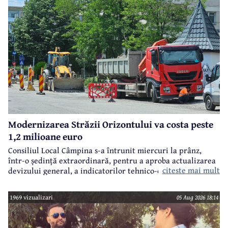
Modernizarea Străzii Orizontului va costa peste
1,2 milioane euro
Consiliul Local Câmpina s-a întrunit miercuri la prânz,
într-o ședință extraordinară, pentru a aproba actualizarea
citeste mai mult
devizului general, a indicatorilor tehnico-economici și a
sumei reprezentând finanțarea de la bugetul local pentru
realizarea modernizării Străzii Orizontului, obiectiv
1969 vizualizari
05 Aug 2026 18:14
finanțat prin Programul Național de Investiții ”Anghel
Saligny”.