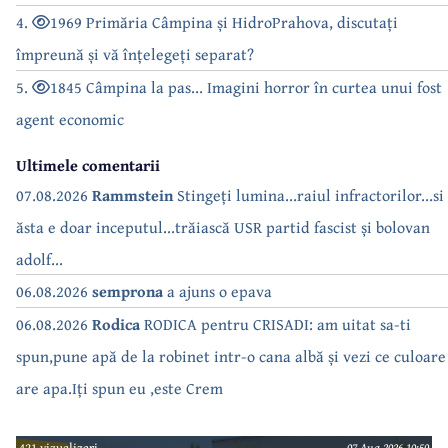
4.
1969 Primăria Câmpina și HidroPrahova, discutați
împreună și vă înțelegeți separat?
5.
1845 Câmpina la pas... Imagini horror în curtea unui fost
agent economic
Ultimele comentarii
07.08.2026
Rammstein
Stingeți lumina...raiul infractorilor...si
ăsta e doar inceputul...trăiască USR partid fascist și bolovan
adolf...
06.08.2026
semprona
a ajuns o epava
06.08.2026
Rodica
RODICA pentru CRISADI: am uitat sa-ti
spun,pune apă de la robinet intr-o cana albă și vezi ce culoare
are apa.Iți spun eu ,este Crem
421 vizualizari
07 Aug 2026 10:59