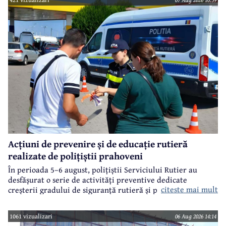
Acțiuni de prevenire și de educație rutieră
realizate de polițiștii prahoveni
În perioada 5–6 august, polițiștii Serviciului Rutier au
desfășurat o serie de activități preventive dedicate
citeste mai mult
creșterii gradului de siguranță rutieră și promovării unui
comportament responsabil în trafic, în contextul sezonului
estival.
1061 vizualizari
06 Aug 2026 14:14