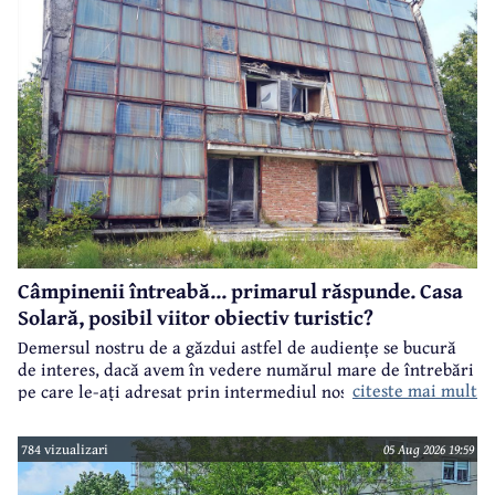
Câmpinenii întreabă... primarul răspunde. Casa
Solară, posibil viitor obiectiv turistic?
Demersul nostru de a găzdui astfel de audiențe se bucură
de interes, dacă avem în vedere numărul mare de întrebări
citeste mai mult
pe care le-ați adresat prin intermediul nostru primarului
municipiului Câmpina, Irina Nistor.
784 vizualizari
05 Aug 2026 19:59