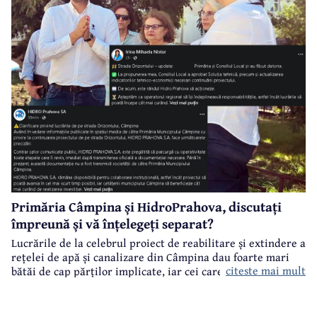
Primăria Câmpina și HidroPrahova, discutați
împreună și vă înțelegeți separat?
Lucrările de la celebrul proiect de reabilitare și extindere a
rețelei de apă și canalizare din Câmpina dau foarte mari
citeste mai mult
bătăi de cap părților implicate, iar cei care suferă sunt
câmpinenii. Exemplul cel mai elocvent - "dureroasa" stradă
Orizontului.