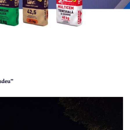
asdeu”