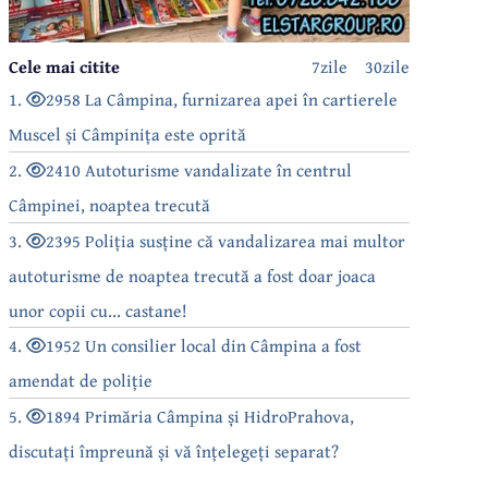
Cele mai citite
7zile
30zile
1.
2958 La Câmpina, furnizarea apei în cartierele
Muscel și Câmpinița este oprită
2.
2410 Autoturisme vandalizate în centrul
Câmpinei, noaptea trecută
3.
2395 Poliția susține că vandalizarea mai multor
autoturisme de noaptea trecută a fost doar joaca
unor copii cu... castane!
4.
1952 Un consilier local din Câmpina a fost
amendat de poliție
5.
1894 Primăria Câmpina și HidroPrahova,
discutați împreună și vă înțelegeți separat?