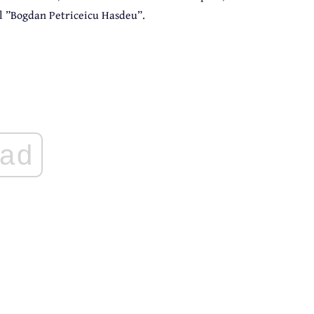
al ”Bogdan Petriceicu Hasdeu”.
ad