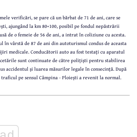
mele verificări, se pare că un bărbat de 71 de ani, care se
ști, ajungând la km 80+100, posibil pe fondul nepăstrării
usă de o femeie de 56 de ani, a intrat în coliziune cu acesta.
l în vârstă de 87 de ani din autoturismul condus de aceasta
ijiri medicale. Conducătorii auto au fost testați cu aparatul
cetările sunt continuate de către polițiști pentru stabilirea
dus accidentul și luarea măsurilor legale în consecință. După
traficul pe sensul Câmpina - Ploiești a revenit la normal.
ad