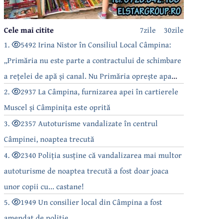
Cele mai citite
7zile
30zile
1.
5492 Irina Nistor în Consiliul Local Câmpina:
„Primăria nu este parte a contractului de schimbare
a rețelei de apă și canal. Nu Primăria oprește apa
câmpinenilor!”
2.
2937 La Câmpina, furnizarea apei în cartierele
Muscel și Câmpinița este oprită
3.
2357 Autoturisme vandalizate în centrul
Câmpinei, noaptea trecută
4.
2340 Poliția susține că vandalizarea mai multor
autoturisme de noaptea trecută a fost doar joaca
unor copii cu... castane!
5.
1949 Un consilier local din Câmpina a fost
amendat de poliție