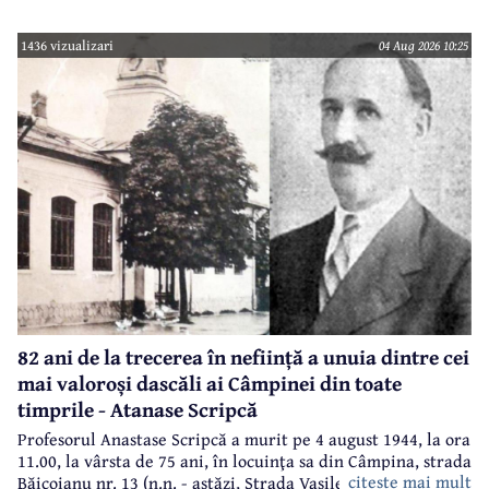
1436 vizualizari
04 Aug 2026 10:25
82 ani de la trecerea în neființă a unuia dintre cei
mai valoroși dascăli ai Câmpinei din toate
timprile - Atanase Scripcă
Profesorul Anastase Scripcă a murit pe 4 august 1944, la ora
11.00, la vârsta de 75 ani, în locuinţa sa din Câmpina, strada
citeste mai mult
Băicoianu nr. 13 (n.n. - astăzi, Strada Vasile Alecsandri).