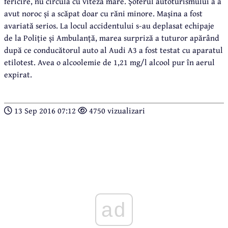
fericire, nu circula cu viteză mare. Șoferul autoturismului a a
avut noroc și a scăpat doar cu răni minore. Mașina a fost
avariată serios. La locul accidentului s-au deplasat echipaje
de la Poliție și Ambulanță, marea surpriză a tuturor apărând
după ce conducătorul auto al Audi A3 a fost testat cu aparatul
etilotest. Avea o alcoolemie de 1,21 mg/l alcool pur în aerul
expirat.
13 Sep 2016 07:12
4750 vizualizari
ad