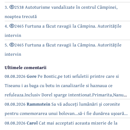
3.
2538 Autoturisme vandalizate în centrul Câmpinei,
noaptea trecută
4.
2465 Furtuna a făcut ravagii la Câmpina. Autoritățile
intervin
5.
2465 Furtuna a făcut ravagii la Câmpina. Autoritățile
intervin
Ultimele comentarii
08.08.2026
Gore
Pe Bontic,pe toti sefuletii printre care si
Tiseanu i as baga cu botu in canalizarile si haznaua ce
refuleaza.Inclusiv Dorel sparge intentionat.Primarita,Nanu
bea apa de la robinet.Asta as intreba o si pe Izabel Mitrea
08.08.2026
Rammstein
Sa vă aduceți lumânări și coronite
pentru comemorarea unui bolovan...să-i fie dunărea ușoară...
08.08.2026
Carol
Cat mai acceptati aceasta mizerie de la