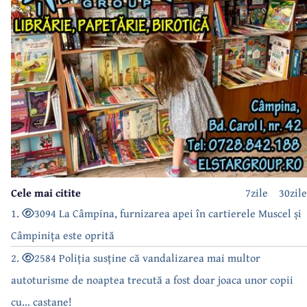
Cele mai citite
7zile
30zile
1.
3094 La Câmpina, furnizarea apei în cartierele Muscel și
Câmpinița este oprită
2.
2584 Poliția susține că vandalizarea mai multor
autoturisme de noaptea trecută a fost doar joaca unor copii
cu... castane!