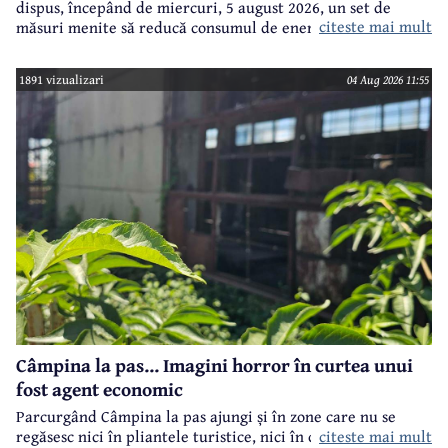
dispus, începând de miercuri, 5 august 2026, un set de
citeste mai mult
măsuri menite să reducă consumul de energie electrică în
toate imobilele aflate în proprietatea Consiliului Județean,
ca parte a unui demers mai amplu de utilizare responsabilă
1891 vizualizari
04 Aug 2026 11:55
a fondurilor publice.
Câmpina la pas... Imagini horror în curtea unui
fost agent economic
Parcurgând Câmpina la pas ajungi și în zone care nu se
regăsesc nici în pliantele turistice, nici în cele.. electorale.
citeste mai mult