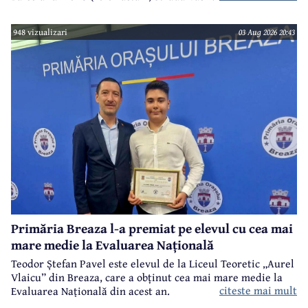
Este înmormântat în cimitirul central (Bobâlna de azi).
Ulterior, meşterul popular Nicolae Goage aşează aici, în
948 vizualizari
03 Aug 2026 20:43
memoria sa şi a soţiei, Maria Scripcă, o troiţă din lemn
sculptat,care astăzi, din păcate, nu mai există.
Primăria Breaza l-a premiat pe elevul cu cea mai
mare medie la Evaluarea Națională
Teodor Ștefan Pavel este elevul de la Liceul Teoretic „Aurel
Vlaicu” din Breaza, care a obținut cea mai mare medie la
citeste mai mult
Evaluarea Națională din acest an.