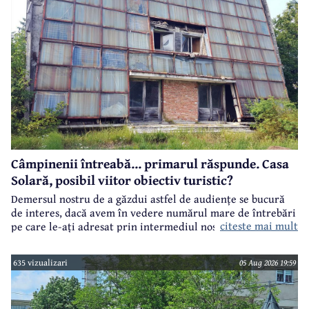
Câmpinenii întreabă... primarul răspunde. Casa
Solară, posibil viitor obiectiv turistic?
Demersul nostru de a găzdui astfel de audiențe se bucură
de interes, dacă avem în vedere numărul mare de întrebări
citeste mai mult
pe care le-ați adresat prin intermediul nostru primarului
municipiului Câmpina, Irina Nistor.
635 vizualizari
05 Aug 2026 19:59