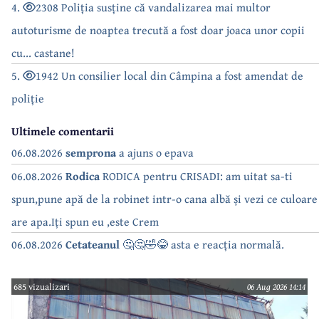
4.
2308 Poliția susține că vandalizarea mai multor
autoturisme de noaptea trecută a fost doar joaca unor copii
cu... castane!
5.
1942 Un consilier local din Câmpina a fost amendat de
poliție
Ultimele comentarii
06.08.2026
semprona
a ajuns o epava
06.08.2026
Rodica
RODICA pentru CRISADI: am uitat sa-ti
spun,pune apă de la robinet intr-o cana albă și vezi ce culoare
are apa.Iți spun eu ,este Crem
06.08.2026
Cetateanul
🤔🤔🤣😂 asta e reacția normală.
685 vizualizari
06 Aug 2026 14:14