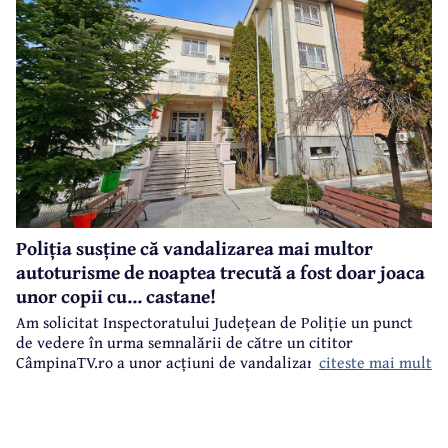
Poliția susține că vandalizarea mai multor
autoturisme de noaptea trecută a fost doar joaca
unor copii cu... castane!
Am solicitat Inspectoratului Județean de Poliție un punct
de vedere în urma semnalării de către un cititor
citeste mai mult
CâmpinaTV.ro a unor acțiuni de vandalizare a unor
autoturisme, noaptea trecută, în centrul municipiului
Câmpina.