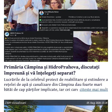
Primăria Câmpina și HidroPrahova, discutați
împreună și vă înțelegeți separat?
Lucrările de la celebrul proiect de reabilitare și extindere a
rețelei de apă și canalizare din Câmpina dau foarte mari
citeste mai mult
bătăi de cap părților implicate, iar cei care suferă sunt
câmpinenii. Exemplul cel mai elocvent - "dureroasa" stradă
Orizontului.
2309 vizualizari
05 Aug 2026 13:28