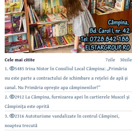
Cele mai citite
7zile
30zile
1.
5485 Irina Nistor în Consiliul Local Câmpina: „Primăria
nu este parte a contractului de schimbare a rețelei de apă și
canal. Nu Primăria oprește apa câmpinenilor!”
2.
2912 La Câmpina, furnizarea apei în cartierele Muscel și
Câmpinița este oprită
3.
2316 Autoturisme vandalizate în centrul Câmpinei,
noaptea trecută