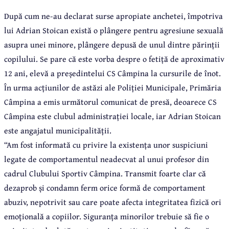
După cum ne-au declarat surse apropiate anchetei, împotriva
lui Adrian Stoican există o plângere pentru agresiune sexuală
asupra unei minore, plângere depusă de unul dintre părinții
copilului. Se pare că este vorba despre o fetiță de aproximativ
12 ani, elevă a președintelui CS Câmpina la cursurile de înot.
În urma acțiunilor de astăzi ale Poliției Municipale, Primăria
Câmpina a emis următorul comunicat de presă, deoarece CS
Câmpina este clubul administrației locale, iar Adrian Stoican
este angajatul municipalității.
“Am fost informată cu privire la existența unor suspiciuni
legate de comportamentul neadecvat al unui profesor din
cadrul Clubului Sportiv Câmpina. Transmit foarte clar că
dezaprob și condamn ferm orice formă de comportament
abuziv, nepotrivit sau care poate afecta integritatea fizică ori
emoțională a copiilor. Siguranța minorilor trebuie să fie o