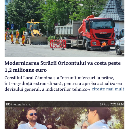
Modernizarea Străzii Orizontului va costa peste
1,2 milioane euro
Consiliul Local Câmpina s-a întrunit miercuri la prânz,
într-o ședință extraordinară, pentru a aproba actualizarea
citeste mai mult
devizului general, a indicatorilor tehnico-economici și a
sumei reprezentând finanțarea de la bugetul local pentru
realizarea modernizării Străzii Orizontului, obiectiv
1839 vizualizari
05 Aug 2026 18:14
finanțat prin Programul Național de Investiții ”Anghel
Saligny”.