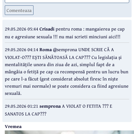
Comenteaza
29.05.2026 05:44
Crisadi
pentru roma : mangaierea pe cap
nu e agresiune sexuala !!! nu mai scrieti minciuni aici!!!
29.05.2026 04:14
Roma
@semprona UNDE SCRIE CĂ A
VIOLAT-O??? EȘTI SĂNĂTOASĂ LA CAP??? Cu legislația și
mentalitățile unora din ziua de azi, simplul fapt de a
mângâia o fetiță pe cap ca recompensă pentru un lucru bun
pe care l-a făcut (gest considerat absolut firesc în niște
vremuri mai normale) se poate considera ca fiind agresiune
sexuală.
29.05.2026 01:21
semprona
A VIOLAT O FETITA ??? E
SANATOS LA CAP???
Vremea