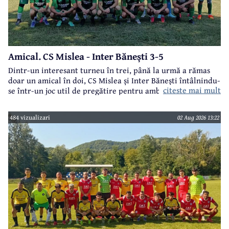
Amical. CS Mislea - Inter Bănești 3-5
Dintr-un interesant turneu în trei, până la urmă a rămas
doar un amical în doi, CS Mislea și Inter Bănești întâlnindu-
citeste mai mult
se într-un joc util de pregătire pentru ambele formații.
484 vizualizari
02 Aug 2026 13:22