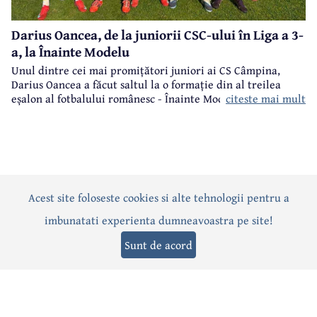
Darius Oancea, de la juniorii CSC-ului în Liga a 3-
a, la Înainte Modelu
Unul dintre cei mai promițători juniori ai CS Câmpina,
Darius Oancea a făcut saltul la o formație din al treilea
citeste mai mult
eșalon al fotbalului românesc - Înainte Modelu, din județul
Călărași.
Acest site foloseste cookies si alte tehnologii pentru a
Actualitate
Politică
Social
Eveniment
Interviuri
imbunatati experienta dumneavoastra pe site!
Sănătate
Editorial
Sport
Anunțuri
Joburi
Turism
Sunt de acord
Termeni și condiții
-
Politica de confidențialitate
-
Politica cookies