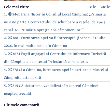
Cele mai citite
7zile
30zile
1.
5461 Irina Nistor în Consiliul Local Câmpina: „Primăria
nu este parte a contractului de schimbare a rețelei de apă și
canal. Nu Primăria oprește apa câmpinenilor!”
2.
3881 Furnizarea apei va fi întreruptă și vineri, 31 iulie
2026, în mai multe zone din Câmpina
3.
3674 Foștii angajați ai Centrului de Informare Turistică
din Câmpina au contestat în instanță concedierea
4.
2783 La Câmpina, furnizarea apei în cartierele Muscel și
Câmpinița este oprită
5.
2153 Autoturisme vandalizate în centrul Câmpinei,
noaptea trecută
Ultimele comentarii