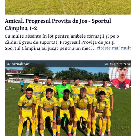
Amical. Progresul Provița de Jos - Sportul
Câmpina 1-2
Cu multe absențe în lot pentru ambele formații și pe o
căldură greu de suportat, Progresul Provița de Jos și
citeste mai mult
Sportul Câmpina au jucat pentru un meci amical.
840 vizualizari
01 Aug 2026 21:51