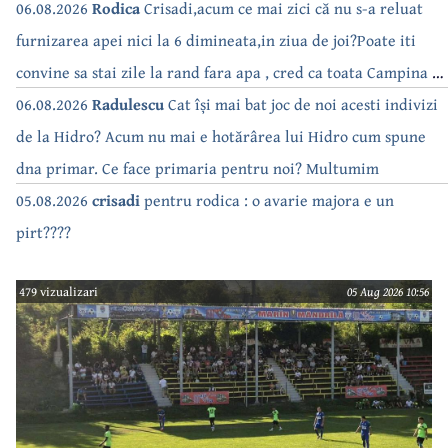
06.08.2026
Rodica
Crisadi,acum ce mai zici că nu s-a reluat
furnizarea apei nici la 6 dimineata,in ziua de joi?Poate iti
convine sa stai zile la rand fara apa , cred ca toata Campina s-
a săturat de cate ori se tot oprește apa!!
06.08.2026
Radulescu
Cat își mai bat joc de noi acesti indivizi
de la Hidro? Acum nu mai e hotărârea lui Hidro cum spune
dna primar. Ce face primaria pentru noi? Multumim
05.08.2026
crisadi
pentru rodica : o avarie majora e un
pirt????
479 vizualizari
05 Aug 2026 10:56