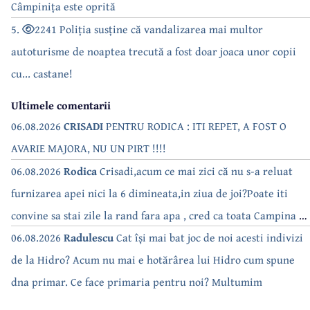
Câmpinița este oprită
5.
2241 Poliția susține că vandalizarea mai multor
autoturisme de noaptea trecută a fost doar joaca unor copii
cu... castane!
Ultimele comentarii
06.08.2026
CRISADI
PENTRU RODICA : ITI REPET, A FOST O
AVARIE MAJORA, NU UN PIRT !!!!
06.08.2026
Rodica
Crisadi,acum ce mai zici că nu s-a reluat
furnizarea apei nici la 6 dimineata,in ziua de joi?Poate iti
convine sa stai zile la rand fara apa , cred ca toata Campina s-
a săturat de cate ori se tot oprește apa!!
06.08.2026
Radulescu
Cat își mai bat joc de noi acesti indivizi
de la Hidro? Acum nu mai e hotărârea lui Hidro cum spune
dna primar. Ce face primaria pentru noi? Multumim