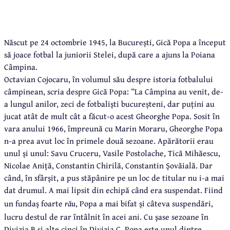
Născut pe 24 octombrie 1945, la București, Gică Popa a început
să joace fotbal la juniorii Stelei, după care a ajuns la Poiana
Câmpina.
Octavian Cojocaru, în volumul său despre istoria fotbalului
câmpinean, scria despre Gică Popa: ”La Câmpina au venit, de-
a lungul anilor, zeci de fotbaliști bucureșteni, dar puțini au
jucat atât de mult cât a făcut-o acest Gheorghe Popa. Sosit în
vara anului 1966, împreună cu Marin Moraru, Gheorghe Popa
n-a prea avut loc în primele două sezoane. Apărătorii erau
unul și unul: Savu Cruceru, Vasile Postolache, Tică Mihăescu,
Nicolae Aniță, Constantin Chirilă, Constantin Șovăială. Dar
când, în sfârșit, a pus stăpânire pe un loc de titular nu i-a mai
dat drumul. A mai lipsit din echipă când era suspendat. Fiind
un fundaș foarte
rău
, Popa a mai bifat și câteva suspendări,
lucru destul de rar întâlnit în acei ani. Cu șase sezoane în
Divizia B și alte cinci în Divizia C, Popa este unul dintre