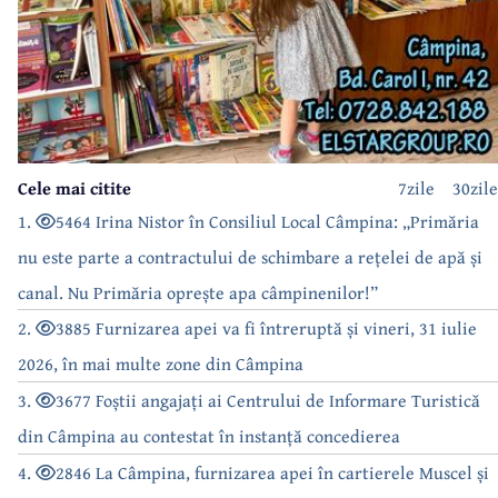
Cele mai citite
7zile
30zile
1.
5464 Irina Nistor în Consiliul Local Câmpina: „Primăria
nu este parte a contractului de schimbare a rețelei de apă și
canal. Nu Primăria oprește apa câmpinenilor!”
2.
3885 Furnizarea apei va fi întreruptă și vineri, 31 iulie
2026, în mai multe zone din Câmpina
3.
3677 Foștii angajați ai Centrului de Informare Turistică
din Câmpina au contestat în instanță concedierea
4.
2846 La Câmpina, furnizarea apei în cartierele Muscel și