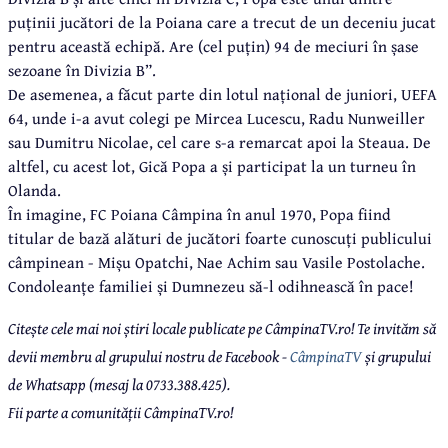
puținii jucători de la Poiana care a trecut de un deceniu jucat
pentru această echipă. Are (cel puțin) 94 de meciuri în șase
sezoane în Divizia B”.
De asemenea, a făcut parte din lotul național de juniori, UEFA
64, unde i-a avut colegi pe Mircea Lucescu, Radu Nunweiller
sau Dumitru Nicolae, cel care s-a remarcat apoi la Steaua. De
altfel, cu acest lot, Gică Popa a și participat la un turneu în
Olanda.
În imagine, FC Poiana Câmpina în anul 1970, Popa fiind
titular de bază alături de jucători foarte cunoscuți publicului
câmpinean - Mișu Opatchi, Nae Achim sau Vasile Postolache.
Condoleanțe familiei și Dumnezeu să-l odihnească în pace!
Citește cele mai noi știri locale publicate pe CâmpinaTV.ro! Te invităm să
devii membru al grupului nostru de Facebook -
CâmpinaTV
și grupului
de Whatsapp (mesaj la 0733.388.425).
Fii parte a comunității CâmpinaTV.ro!