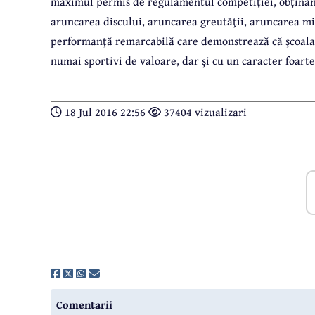
maximul permis de regulamentul competiţiei, obţinând
aruncarea discului, aruncarea greutăţii, aruncarea min
performanţă remarcabilă care demonstrează că şcoala
numai sportivi de valoare, dar şi cu un caracter foarte
18 Jul 2016 22:56
37404 vizualizari
Comentarii