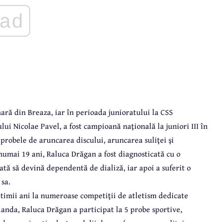
ad
ară din Breaza, iar în perioada junioratului la CSS
i Nicolae Pavel, a fost campioană naţională la juniori III în
probele de aruncarea discului, aruncarea suliţei şi
numai 19 ani, Raluca Drăgan a fost diagnosticată cu o
gată să devină dependentă de dializă, iar apoi a suferit o
sa.
timii ani la numeroase competiţii de atletism dedicate
landa, Raluca Drăgan a participat la 5 probe sportive,