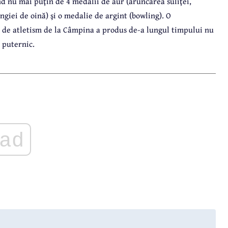
 nu mai puţin de 4 medalii de aur (aruncarea suliţei,
giei de oină) şi o medalie de argint (bowling). O
 de atletism de la Câmpina a produs de-a lungul timpului nu
 puternic.
ad