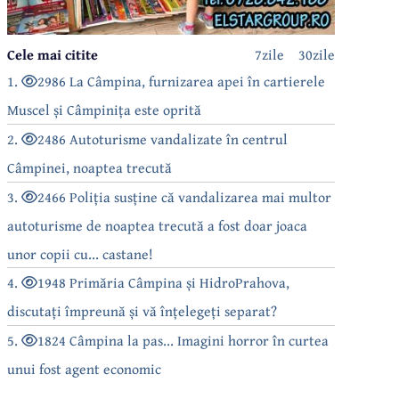
Cele mai citite
7zile
30zile
1.
2986 La Câmpina, furnizarea apei în cartierele
Muscel și Câmpinița este oprită
2.
2486 Autoturisme vandalizate în centrul
Câmpinei, noaptea trecută
3.
2466 Poliția susține că vandalizarea mai multor
autoturisme de noaptea trecută a fost doar joaca
unor copii cu... castane!
4.
1948 Primăria Câmpina și HidroPrahova,
discutați împreună și vă înțelegeți separat?
5.
1824 Câmpina la pas... Imagini horror în curtea
unui fost agent economic