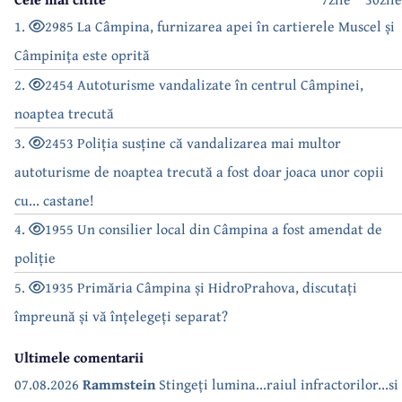
1.
2985 La Câmpina, furnizarea apei în cartierele Muscel și
Câmpinița este oprită
2.
2454 Autoturisme vandalizate în centrul Câmpinei,
noaptea trecută
3.
2453 Poliția susține că vandalizarea mai multor
autoturisme de noaptea trecută a fost doar joaca unor copii
cu... castane!
4.
1955 Un consilier local din Câmpina a fost amendat de
poliție
5.
1935 Primăria Câmpina și HidroPrahova, discutați
împreună și vă înțelegeți separat?
Ultimele comentarii
07.08.2026
Rammstein
Stingeți lumina...raiul infractorilor...si