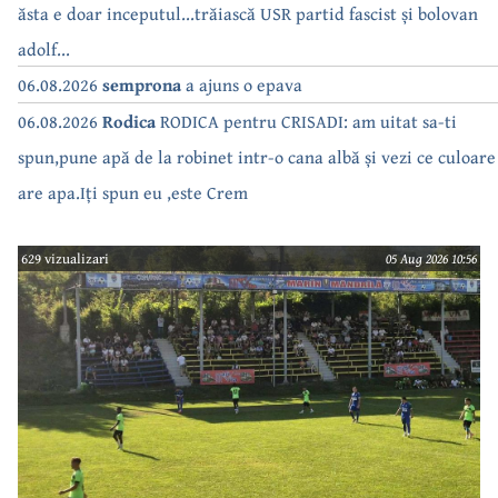
ăsta e doar inceputul...trăiască USR partid fascist și bolovan
adolf...
06.08.2026
semprona
a ajuns o epava
06.08.2026
Rodica
RODICA pentru CRISADI: am uitat sa-ti
spun,pune apă de la robinet intr-o cana albă și vezi ce culoare
are apa.Iți spun eu ,este Crem
629 vizualizari
05 Aug 2026 10:56