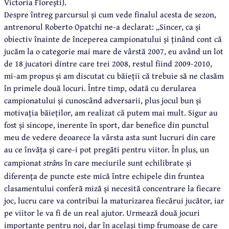
Victoria Florești).
Despre întreg parcursul și cum vede finalul acesta de sezon,
antrenorul Roberto Opatchi ne-a declarat: „Sincer, ca și
obiectiv înainte de începerea campionatului și ținând cont că
jucăm la o categorie mai mare de vârstă 2007, eu având un lot
de 18 jucatori dintre care trei 2008, restul fiind 2009-2010,
mi-am propus și am discutat cu băieții că trebuie să ne clasăm
în primele două locuri. Între timp, odată cu derularea
campionatului și cunoscând adversarii, plus jocul bun și
motivația băieților, am realizat că putem mai mult. Sigur au
fost și sincope, inerente în sport, dar benefice din punctul
meu de vedere deoarece la vârsta asta sunt lucruri din care
au ce învăța și care-i pot pregăti pentru viitor. În plus, un
campionat
strâns
în care meciurile sunt echilibrate și
diferența de puncte este mică între echipele din fruntea
clasamentului conferă miză și necesită concentrare la fiecare
joc, lucru care va contribui la maturizarea fiecărui jucător, iar
pe viitor le va fi de un real ajutor. Urmează două jocuri
importante pentru noi, dar în același timp frumoase de care