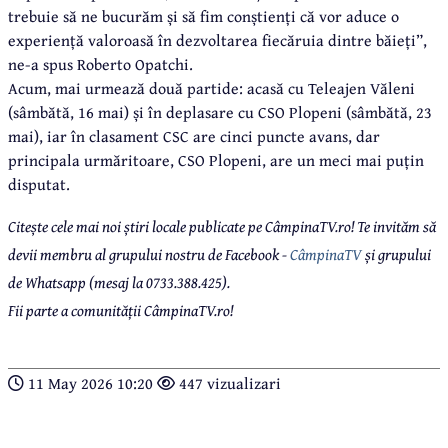
trebuie să ne bucurăm și să fim conștienți că vor aduce o
experiență valoroasă în dezvoltarea fiecăruia dintre băieți”,
ne-a spus Roberto Opatchi.
Acum, mai urmează două partide: acasă cu Teleajen Văleni
(sâmbătă, 16 mai) și în deplasare cu CSO Plopeni (sâmbătă, 23
mai), iar în clasament CSC are cinci puncte avans, dar
principala urmăritoare, CSO Plopeni, are un meci mai puțin
disputat.
Citește cele mai noi știri locale publicate pe CâmpinaTV.ro! Te invităm să
devii membru al grupului nostru de Facebook -
CâmpinaTV
și grupului
de Whatsapp (mesaj la 0733.388.425).
Fii parte a comunității CâmpinaTV.ro!
11 May 2026 10:20
447 vizualizari