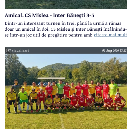
Amical. CS Mislea - Inter Bănești 3-5
Dintr-un interesant turneu în trei, până la urmă a rămas
doar un amical în doi, CS Mislea și Inter Bănești întâlnindu-
citeste mai mult
se într-un joc util de pregătire pentru ambele formații.
497 vizualizari
02 Aug 2026 13:22