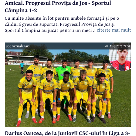
Amical. Progresul Provița de Jos - Sportul
Câmpina 1-2
Cu multe absențe în lot pentru ambele formații și pe o
căldură greu de suportat, Progresul Provița de Jos și
citeste mai mult
Sportul Câmpina au jucat pentru un meci amical.
856 vizualizari
01 Aug 2026 21:51
Darius Oancea, de la juniorii CSC-ului în Liga a 3-