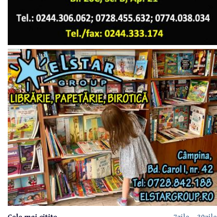
Cele mai citite
7zile
30zile