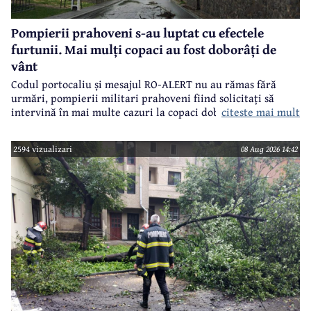
Pompierii prahoveni s-au luptat cu efectele
furtunii. Mai mulți copaci au fost doborâți de
vânt
Codul portocaliu și mesajul RO-ALERT nu au rămas fără
urmări, pompierii militari prahoveni fiind solicitați să
citeste mai mult
intervină în mai multe cazuri la copaci doborâți în urma
furtunii de sâmbătă de la prânz.
2594 vizualizari
08 Aug 2026 14:42