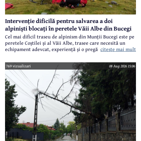
Intervenție dificilă pentru salvarea a doi
alpiniști blocați în peretele Văii Albe din Bucegi
Cel mai dificil traseu de alpinism din Munții Bucegi este pe
peretele Coștilei și al Văii Albe, trasee care necesită un
citeste mai mult
echipament adevcat, experiență și o pregătire specifică.
769 vizualizari
08 Aug 2026 15:06