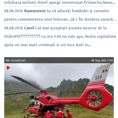
refuleaza.Inclusiv Dorel sparge intentionat.Primarita,Nanu
bea apa de la robinet.Asta as intreba o si pe Izabel Mitrea
08.08.2026
Rammstein
Sa vă aduceți lumânări și coronite
pentru comemorarea unui bolovan...să-i fie dunărea ușoară...
08.08.2026
Carol
Cat mai acceptati aceasta mizerie de la
HidroPH??????????? La ora 5.00 nu este apa, bestia capitalista
ajuta cei mai mari criminali si voi inca stati in
case???????????????
386 vizualizari
08 Aug 2026 17:01