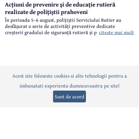
Acțiuni de prevenire și de educație rutieră
realizate de polițiștii prahoveni
În perioada 5–6 august, polițiștii Serviciului Rutier au
desfășurat o serie de activități preventive dedicate
citeste mai mult
creșterii gradului de siguranță rutieră și promovării unui
comportament responsabil în trafic, în contextul sezonului
estival.
Acest site foloseste cookies si alte tehnologii pentru a
Actualitate
Politică
Social
Eveniment
Interviuri
imbunatati experienta dumneavoastra pe site!
Sănătate
Editorial
Sport
Anunțuri
Joburi
Turism
Sunt de acord
Termeni și condiții
-
Politica de confidențialitate
-
Politica cookies
© 2026 Câmpina TV