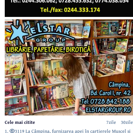
Cele mai citite
7zile
30zile
1.
3119 La Câmpina, furnizarea apei în cartierele Muscel și