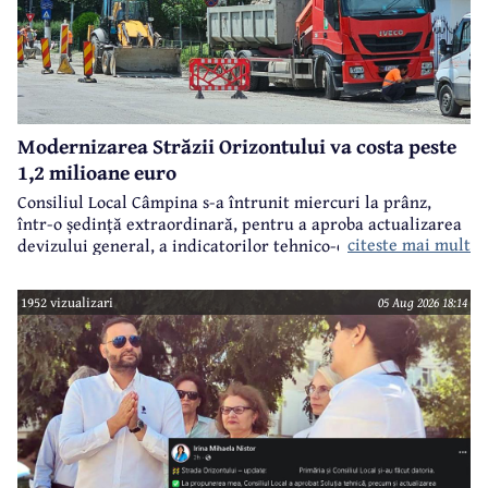
Modernizarea Străzii Orizontului va costa peste
1,2 milioane euro
Consiliul Local Câmpina s-a întrunit miercuri la prânz,
într-o ședință extraordinară, pentru a aproba actualizarea
citeste mai mult
devizului general, a indicatorilor tehnico-economici și a
sumei reprezentând finanțarea de la bugetul local pentru
realizarea modernizării Străzii Orizontului, obiectiv
1952 vizualizari
05 Aug 2026 18:14
finanțat prin Programul Național de Investiții ”Anghel
Saligny”.