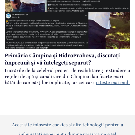
Primăria Câmpina și HidroPrahova, discutați
împreună și vă înțelegeți separat?
Lucrările de la celebrul proiect de reabilitare și extindere a
rețelei de apă și canalizare din Câmpina dau foarte mari
citeste mai mult
bătăi de cap părților implicate, iar cei care suferă sunt
câmpinenii. Exemplul cel mai elocvent - "dureroasa" stradă
Orizontului.
Acest site foloseste cookies si alte tehnologii pentru a
Actualitate
Politică
Social
Eveniment
Interviuri
imbunatati experienta dumneavoastra pe site!