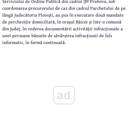
Serviciului de Ordine Publică din cadrul IJP Prahova, sub
coordonarea procurorului de caz din cadrul Parchetului de pe
lângă Judecătoria Ploiești, au pus în executare două mandate
de percheziție domiciliară, în orașul Băicoi și într-o comună
din județ, în vederea documentării activității infracționale a
unei persoane bănuite de săvârșirea infracțiunii de fals
informatic, în formă continuată.
ad