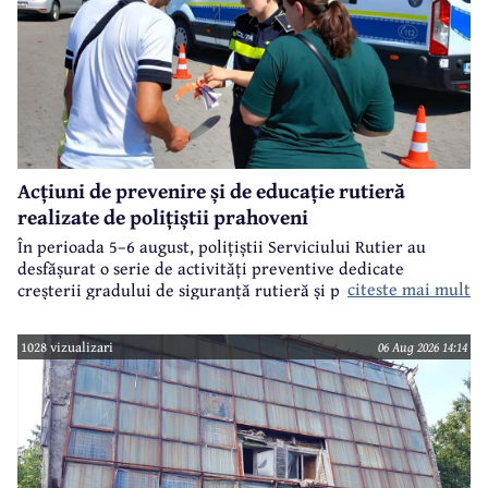
Acțiuni de prevenire și de educație rutieră
realizate de polițiștii prahoveni
În perioada 5–6 august, polițiștii Serviciului Rutier au
desfășurat o serie de activități preventive dedicate
citeste mai mult
creșterii gradului de siguranță rutieră și promovării unui
comportament responsabil în trafic, în contextul sezonului
estival.
1028 vizualizari
06 Aug 2026 14:14