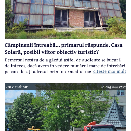
Câmpinenii întreabă... primarul răspunde. Casa
Solară, posibil viitor obiectiv turistic?
Demersul nostru de a găzdui astfel de audiențe se bucură
de interes, dacă avem în vedere numărul mare de întrebări
citeste mai mult
pe care le-ați adresat prin intermediul nostru primarului
municipiului Câmpina, Irina Nistor.
770 vizualizari
05 Aug 2026 19:59