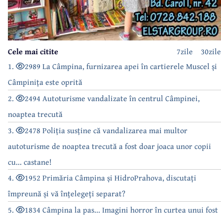
Cele mai citite
7zile
30zile
1.
2989 La Câmpina, furnizarea apei în cartierele Muscel și
Câmpinița este oprită
2.
2494 Autoturisme vandalizate în centrul Câmpinei,
noaptea trecută
3.
2478 Poliția susține că vandalizarea mai multor
autoturisme de noaptea trecută a fost doar joaca unor copii
cu... castane!
4.
1952 Primăria Câmpina și HidroPrahova, discutați
împreună și vă înțelegeți separat?
5.
1834 Câmpina la pas... Imagini horror în curtea unui fost