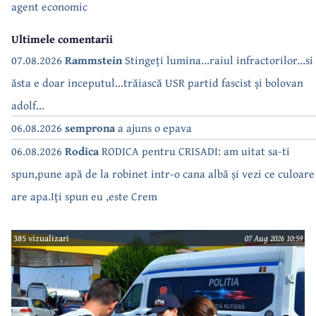
agent economic
Ultimele comentarii
07.08.2026
Rammstein
Stingeți lumina...raiul infractorilor...si
ăsta e doar inceputul...trăiască USR partid fascist și bolovan
adolf...
06.08.2026
semprona
a ajuns o epava
06.08.2026
Rodica
RODICA pentru CRISADI: am uitat sa-ti
spun,pune apă de la robinet intr-o cana albă și vezi ce culoare
are apa.Iți spun eu ,este Crem
385 vizualizari
07 Aug 2026 10:59