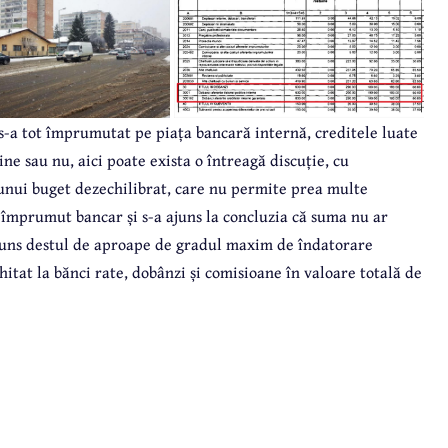
 s-a tot împrumutat pe piața bancară internă, creditele luate
ine sau nu, aici poate exista o întreagă discuție, cu
a unui buget dezechilibrat, care nu permite prea multe
ou împrumut bancar și s-a ajuns la concluzia că suma nu ar
juns destul de aproape de gradul maxim de îndatorare
hitat la bănci rate, dobânzi și comisioane în valoare totală de