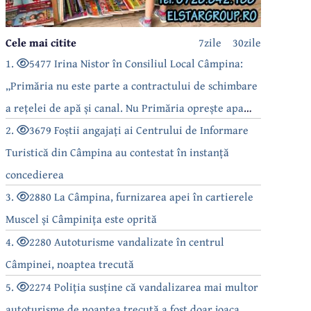
Cele mai citite
7zile
30zile
1.
5477 Irina Nistor în Consiliul Local Câmpina:
„Primăria nu este parte a contractului de schimbare
a rețelei de apă și canal. Nu Primăria oprește apa
câmpinenilor!”
2.
3679 Foștii angajați ai Centrului de Informare
Turistică din Câmpina au contestat în instanță
concedierea
3.
2880 La Câmpina, furnizarea apei în cartierele
Muscel și Câmpinița este oprită
4.
2280 Autoturisme vandalizate în centrul
Câmpinei, noaptea trecută
5.
2274 Poliția susține că vandalizarea mai multor
autoturisme de noaptea trecută a fost doar joaca