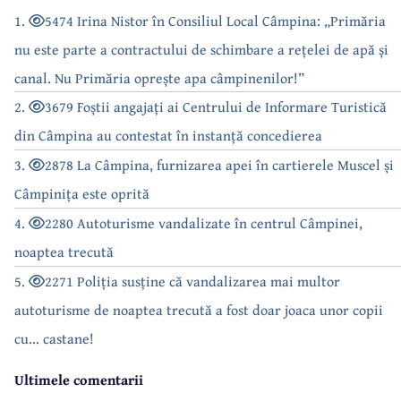
1.
5474 Irina Nistor în Consiliul Local Câmpina: „Primăria
nu este parte a contractului de schimbare a rețelei de apă și
canal. Nu Primăria oprește apa câmpinenilor!”
2.
3679 Foștii angajați ai Centrului de Informare Turistică
din Câmpina au contestat în instanță concedierea
3.
2878 La Câmpina, furnizarea apei în cartierele Muscel și
Câmpinița este oprită
4.
2280 Autoturisme vandalizate în centrul Câmpinei,
noaptea trecută
5.
2271 Poliția susține că vandalizarea mai multor
autoturisme de noaptea trecută a fost doar joaca unor copii
cu... castane!
Ultimele comentarii