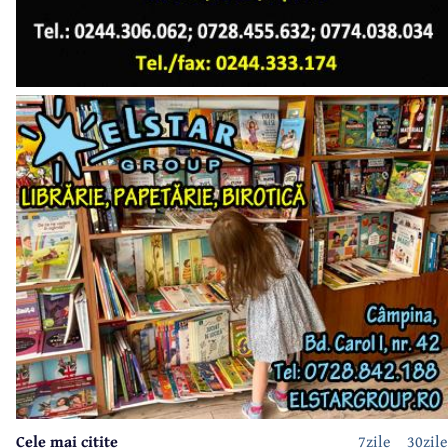
Cele mai citite
7zile
30zile