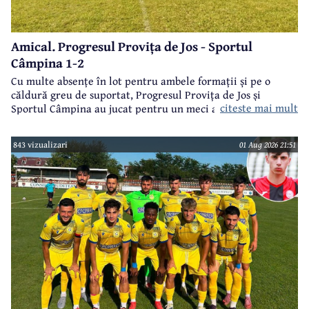
Amical. Progresul Provița de Jos - Sportul
Câmpina 1-2
Cu multe absențe în lot pentru ambele formații și pe o
căldură greu de suportat, Progresul Provița de Jos și
citeste mai mult
Sportul Câmpina au jucat pentru un meci amical.
843 vizualizari
01 Aug 2026 21:51