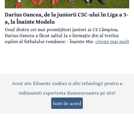
Darius Oancea, de la juniorii CSC-ului în Liga a 3-
a, la Înainte Modelu
Unul dintre cei mai promițători juniori ai CS Câmpina,
Darius Oancea a făcut saltul la o formație din al treilea
citeste mai mult
eșalon al fotbalului românesc - Înainte Modelu, din județul
Călărași.
Acest site foloseste cookies si alte tehnologii pentru a
Actualitate
Politică
Social
Eveniment
Interviuri
imbunatati experienta dumneavoastra pe site!
Sănătate
Editorial
Sport
Anunțuri
Joburi
Turism
Sunt de acord
Termeni și condiții
-
Politica de confidențialitate
-
Politica cookies