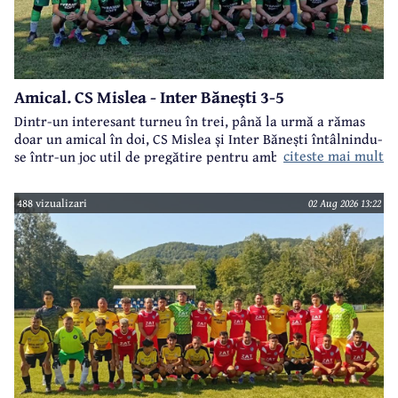
Amical. CS Mislea - Inter Bănești 3-5
Dintr-un interesant turneu în trei, până la urmă a rămas
doar un amical în doi, CS Mislea și Inter Bănești întâlnindu-
citeste mai mult
se într-un joc util de pregătire pentru ambele formații.
488 vizualizari
02 Aug 2026 13:22