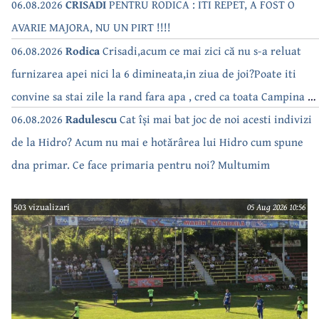
06.08.2026
CRISADI
PENTRU RODICA : ITI REPET, A FOST O
AVARIE MAJORA, NU UN PIRT !!!!
06.08.2026
Rodica
Crisadi,acum ce mai zici că nu s-a reluat
furnizarea apei nici la 6 dimineata,in ziua de joi?Poate iti
convine sa stai zile la rand fara apa , cred ca toata Campina s-
a săturat de cate ori se tot oprește apa!!
06.08.2026
Radulescu
Cat își mai bat joc de noi acesti indivizi
de la Hidro? Acum nu mai e hotărârea lui Hidro cum spune
dna primar. Ce face primaria pentru noi? Multumim
503 vizualizari
05 Aug 2026 10:56