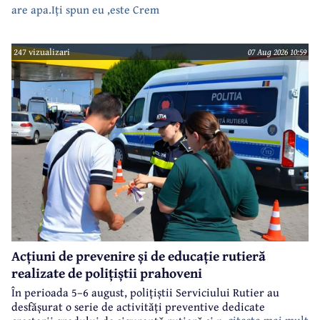
are apa.Iți spun eu ,este Crem
247 vizualizari
07 Aug 2026 10:59
Acțiuni de prevenire și de educație rutieră
realizate de polițiștii prahoveni
În perioada 5–6 august, polițiștii Serviciului Rutier au
desfășurat o serie de activități preventive dedicate
citeste mai mult