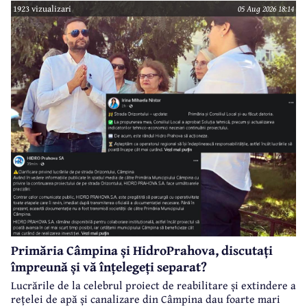
1923 vizualizari
05 Aug 2026 18:14
finanțat prin Programul Național de Investiții ”Anghel
Saligny”.
Primăria Câmpina și HidroPrahova, discutați
împreună și vă înțelegeți separat?
Lucrările de la celebrul proiect de reabilitare și extindere a
rețelei de apă și canalizare din Câmpina dau foarte mari