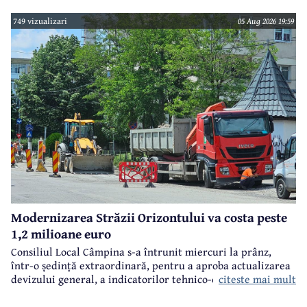
749 vizualizari
05 Aug 2026 19:59
Modernizarea Străzii Orizontului va costa peste
1,2 milioane euro
Consiliul Local Câmpina s-a întrunit miercuri la prânz,
într-o ședință extraordinară, pentru a aproba actualizarea
citeste mai mult
devizului general, a indicatorilor tehnico-economici și a
sumei reprezentând finanțarea de la bugetul local pentru
realizarea modernizării Străzii Orizontului, obiectiv