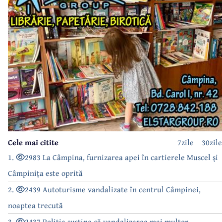
Cele mai citite
7zile
30zile
1.
2983 La Câmpina, furnizarea apei în cartierele Muscel și
Câmpinița este oprită
2.
2439 Autoturisme vandalizate în centrul Câmpinei,
noaptea trecută
3.
2437 Poliția susține că vandalizarea mai multor