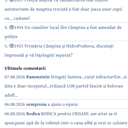
autoturisme de noaptea trecută a fost doar joaca unor copii
cu... castane!
4.
1954 Un consilier local din Câmpina a fost amendat de
poliție
5.
1923 Primăria Câmpina și HidroPrahova, discutați
împreună și vă înțelegeți separat?
Ultimele comentarii
07.08.2026
Rammstein
Stingeți lumina...raiul infractorilor...si
ăsta e doar inceputul...trăiască USR partid fascist și bolovan
adolf...
06.08.2026
semprona
a ajuns o epava
06.08.2026
Rodica
RODICA pentru CRISADI: am uitat sa-ti
spun,pune apă de la robinet intr-o cana albă și vezi ce culoare