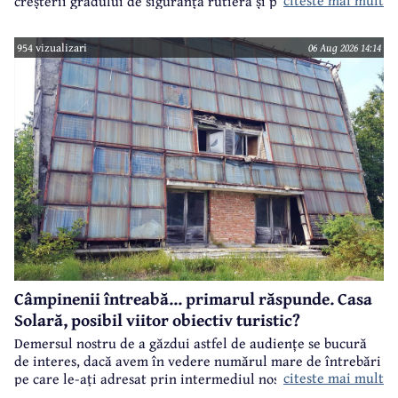
creșterii gradului de siguranță rutieră și promovării unui
comportament responsabil în trafic, în contextul sezonului
estival.
954 vizualizari
06 Aug 2026 14:14
Câmpinenii întreabă... primarul răspunde. Casa
Solară, posibil viitor obiectiv turistic?
Demersul nostru de a găzdui astfel de audiențe se bucură
de interes, dacă avem în vedere numărul mare de întrebări
citeste mai mult
pe care le-ați adresat prin intermediul nostru primarului
municipiului Câmpina, Irina Nistor.