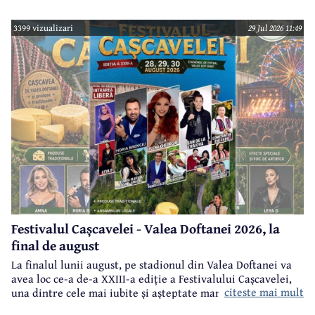
Câmpina și Casa de Cultură „Geo Bogza” Câmpia.
3399 vizualizari
29 Jul 2026 11:49
Festivalul Cașcavelei - Valea Doftanei 2026, la
final de august
La finalul lunii august, pe stadionul din Valea Doftanei va
avea loc ce-a de-a XXIII-a ediție a Festivalului Cașcavelei,
citeste mai mult
una dintre cele mai iubite și așteptate manifestări de acest
gen din județul Prahova.