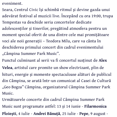
eveniment.
Seara, Centrul Civic își schimbă ritmul și devine gazda unui
adevărat festival al muzicii live. Începând cu ora 19:00, trupa
Tempestas va deschide seria concertelor dedicate
adolescenților și tinerilor, pregătind atmosfera pentru un
moment special oferit de una dintre cele mai promițătoare
voci ale noii generații – Teodora Milu, care va cânta în
deschiderea primului concert din cadrul evenimentului
„Câmpina Summer Park Music”.
Punctul culminant al serii va fi concertul susținut de
Alex
Velea
, artistul care promite un show electrizant, plin de
hituri, energie și momente spectaculoase alături de publicul
din Câmpina, se arată într-un comunicat al Casei de Cultură
„Geo Bogza” Câmpina, organizatorul Câmpina Summer Park
Music.
Următoarele concerte din cadrul Câmpina Summer Park
Music sunt programate astfel: 13 și 14 iunie -
Filarmonica
Ploiești
, 4 iulie -
Andrei Bănuță
, 25 iulie -
Pepe
, 9 august -