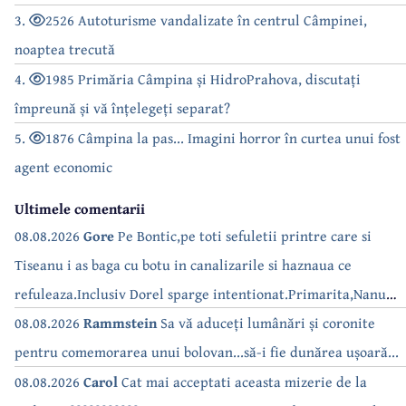
3.
2526 Autoturisme vandalizate în centrul Câmpinei,
noaptea trecută
4.
1985 Primăria Câmpina și HidroPrahova, discutați
împreună și vă înțelegeți separat?
5.
1876 Câmpina la pas... Imagini horror în curtea unui fost
agent economic
Ultimele comentarii
08.08.2026
Gore
Pe Bontic,pe toti sefuletii printre care si
Tiseanu i as baga cu botu in canalizarile si haznaua ce
refuleaza.Inclusiv Dorel sparge intentionat.Primarita,Nanu
bea apa de la robinet.Asta as intreba o si pe Izabel Mitrea
08.08.2026
Rammstein
Sa vă aduceți lumânări și coronite
pentru comemorarea unui bolovan...să-i fie dunărea ușoară...
08.08.2026
Carol
Cat mai acceptati aceasta mizerie de la