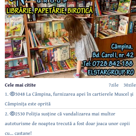
Cele mai citite
7zile
30zile
1.
3048 La Câmpina, furnizarea apei în cartierele Muscel și
Câmpinița este oprită
2.
2530 Poliția susține că vandalizarea mai multor
autoturisme de noaptea trecută a fost doar joaca unor copii
cu... castane!