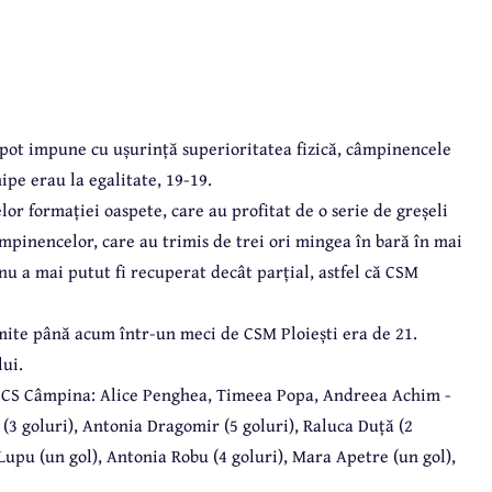
i pot impune cu ușurință superioritatea fizică, câmpinencele
hipe erau la egalitate, 19-19.
or formației oaspete, care au profitat de o serie de greșeli
âmpinencelor, care au trimis de trei ori mingea în bară în mai
u a mai putut fi recuperat decât parțial, astfel că CSM
imite până acum într-un meci de CSM Ploiești era de 21.
ui.
tru CS Câmpina: Alice Penghea, Timeea Popa, Andreea Achim -
(3 goluri), Antonia Dragomir (5 goluri), Raluca Duță (2
 Lupu (un gol), Antonia Robu (4 goluri), Mara Apetre (un gol),