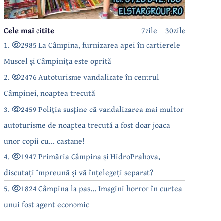
Cele mai citite
7zile
30zile
1.
2985 La Câmpina, furnizarea apei în cartierele
Muscel și Câmpinița este oprită
2.
2476 Autoturisme vandalizate în centrul
Câmpinei, noaptea trecută
3.
2459 Poliția susține că vandalizarea mai multor
autoturisme de noaptea trecută a fost doar joaca
unor copii cu... castane!
4.
1947 Primăria Câmpina și HidroPrahova,
discutați împreună și vă înțelegeți separat?
5.
1824 Câmpina la pas... Imagini horror în curtea
unui fost agent economic