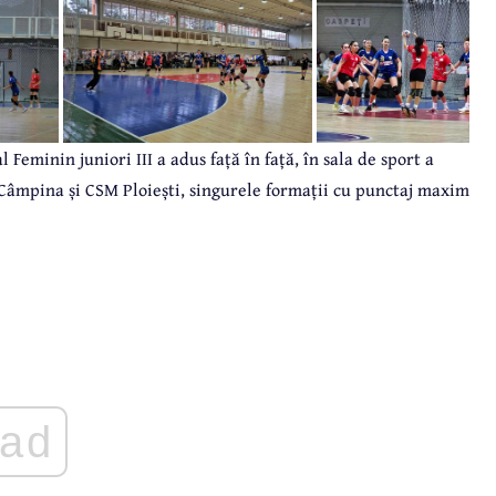
eminin juniori III a adus față în față, în sala de sport a
 Câmpina și CSM Ploiești, singurele formații cu punctaj maxim
ad