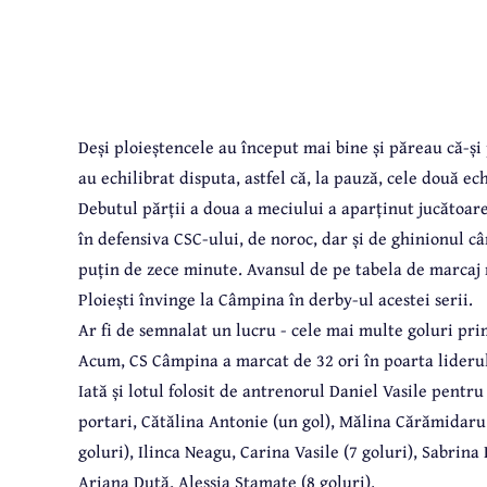
Deși ploieștencele au început mai bine și păreau că-ș
au echilibrat disputa, astfel că, la pauză, cele două ec
Debutul părții a doua a meciului a aparținut jucătoarel
în defensiva CSC-ului, de noroc, dar și de ghinionul c
puțin de zece minute. Avansul de pe tabela de marcaj n
Ploiești învinge la Câmpina în derby-ul acestei serii.
Ar fi de semnalat un lucru - cele mai multe goluri pr
Acum, CS Câmpina a marcat de 32 ori în poarta liderul
Iată și lotul folosit de antrenorul Daniel Vasile pen
portari, Cătălina Antonie (un gol), Mălina Cărămidaru 
goluri), Ilinca Neagu, Carina Vasile (7 goluri), Sabrina
Ariana Duță, Alessia Stamate (8 goluri).